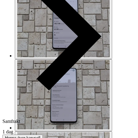
Samfrakt
1 dag
Hoppa över karusell