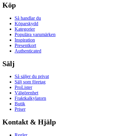
Köp
Så handlar du
Köparskydd
Kategorier
Populära varumärken
Inspiration
Presentkort
Authenticated
Sälj
Så säljer du privat
Sälj som företag
ProLister
Välgörenhet
Fraktkalkylatorn
Butik
Priser
Kontakt & Hjälp
Regler