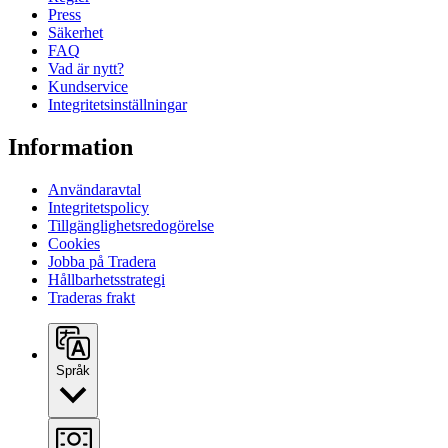
Press
Säkerhet
FAQ
Vad är nytt?
Kundservice
Integritetsinställningar
Information
Användaravtal
Integritetspolicy
Tillgänglighetsredogörelse
Cookies
Jobba på Tradera
Hållbarhetsstrategi
Traderas frakt
Språk