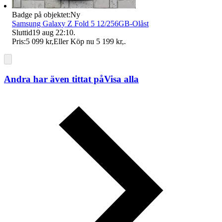
Badge på objektet:
Ny
Samsung Galaxy Z Fold 5 12/256GB-Olåst
Sluttid
19 aug 22:10
.
Pris:
5 099 kr
,
Eller Köp nu
5 199 kr
,
.
Andra har även tittat på
Visa alla