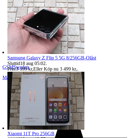
Samsung Galaxy Z Flip 5 5G 8/256GB-Olåst
Sluttid
18 aug 05:02
.
GSMSweden
Pris:
3 399 kr
,
Eller Köp nu
3 499 kr
,
.
Märsta
,
Sverige
Xiaomi 11T Pro 256GB