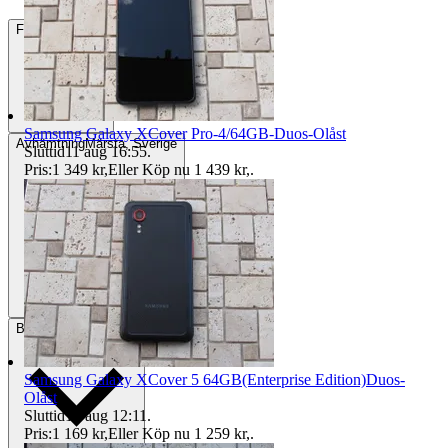
Frakt
62 kr DSV
Samsung Galaxy XCover Pro-4/64GB-Duos-Olåst
Avhämtning
Märsta, Sverige
Sluttid
11 aug 16:55
.
Pris:
1 349 kr
,
Eller Köp nu
1 439 kr
,
.
Betalning
Via Tradera
Samsung Galaxy XCover 5 64GB(Enterprise Edition)Duos-
Olåst
Sluttid
13 aug 12:11
.
Pris:
1 169 kr
,
Eller Köp nu
1 259 kr
,
.