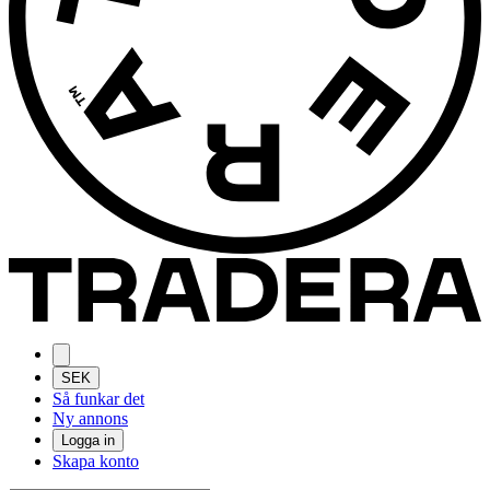
SEK
Så funkar det
Ny annons
Logga in
Skapa konto