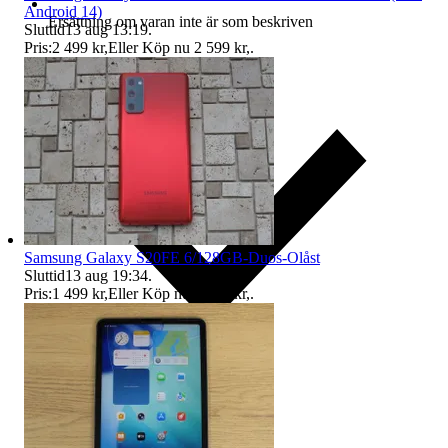
Android 14)
Ersättning om varan inte är som beskriven
Sluttid
13 aug 13:19
.
Pris:
2 499 kr
,
Eller Köp nu
2 599 kr
,
.
Samsung Galaxy S20FE 6/128GB-Duos-Olåst
Sluttid
13 aug 19:34
.
Pris:
1 499 kr
,
Eller Köp nu
1 599 kr
,
.
Ersättning om du inte får din vara