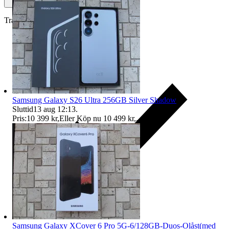
Traderas köparskydd
Samsung Galaxy S26 Ultra 256GB Silver Shadow
Sluttid
13 aug 12:13
.
Pris:
10 399 kr
,
Eller Köp nu
10 499 kr
,
.
Samsung Galaxy XCover 6 Pro 5G-6/128GB-Duos-Olåst(med