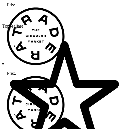
Pris:
.
Toppsäljare
Pris:
.