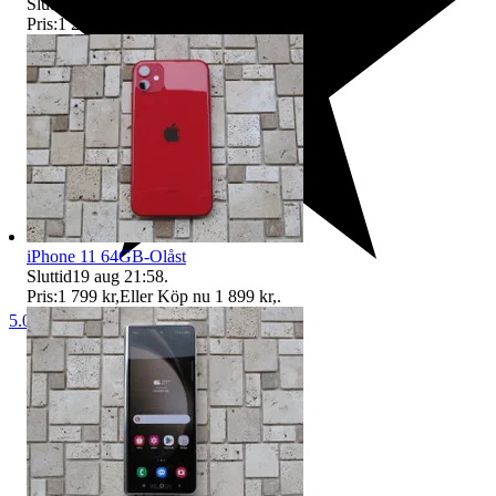
Sluttid
18 aug 12:55
.
Pris:
1 299 kr
,
Eller Köp nu
1 399 kr
,
.
iPhone 11 64GB-Olåst
Sluttid
19 aug 21:58
.
Pris:
1 799 kr
,
Eller Köp nu
1 899 kr
,
.
5.0