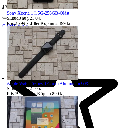
1
/
8
Sony Xperia 1 ll 5G-256GB-Olåst
Sluttid
8 aug 21:04
.
Pris:
2 299 kr
,
Eller Köp nu
2 399 kr
,
.
GSMSweden
Apple Watch Series 3 42mm Aluminium GPS
Sluttid
8 aug 21:05
.
Pris:
799 kr
,
Eller Köp nu
899 kr
,
.