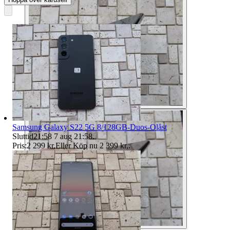
Samsung Galaxy S22 5G 8/128GB-Duos-Olåst
Sluttid
21:58
7 aug 21:58
.
Pris:
2 299 kr
,
Eller Köp nu
2 399 kr
,
.