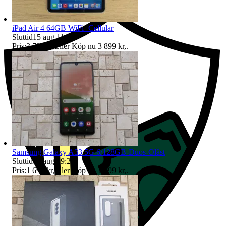
iPad Air 4 64GB WiFi+Cellular
Sluttid
15 aug 11:57
.
Pris:
3 799 kr
,
Eller Köp nu
3 899 kr
,
.
Samsung Galaxy A33 5G 6/128GB-Duos-Olåst
Sluttid
16 aug 19:21
.
Pris:
1 699 kr
,
Eller Köp nu
1 799 kr
,
.