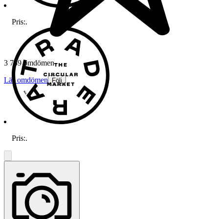
Pris:
.
3 789 omdömen
Läs omdömen
Följ
Pris:
.