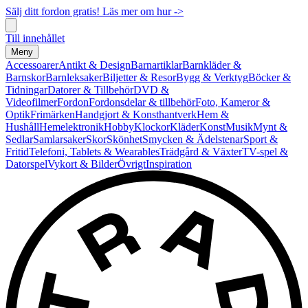
Sälj ditt fordon gratis! Läs mer om hur ->
Till innehållet
Meny
Accessoarer
Antikt & Design
Barnartiklar
Barnkläder &
Barnskor
Barnleksaker
Biljetter & Resor
Bygg & Verktyg
Böcker &
Tidningar
Datorer & Tillbehör
DVD &
Videofilmer
Fordon
Fordonsdelar & tillbehör
Foto, Kameror &
Optik
Frimärken
Handgjort & Konsthantverk
Hem &
Hushåll
Hemelektronik
Hobby
Klockor
Kläder
Konst
Musik
Mynt &
Sedlar
Samlarsaker
Skor
Skönhet
Smycken & Ädelstenar
Sport &
Fritid
Telefoni, Tablets & Wearables
Trädgård & Växter
TV-spel &
Datorspel
Vykort & Bilder
Övrigt
Inspiration