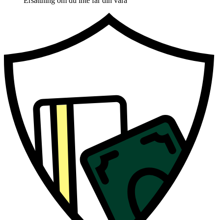
Ersättning om du inte får din vara