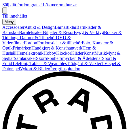
Sälj ditt fordon gratis! Läs mer om hur ->
Till innehållet
Meny
Accessoarer
Antikt & Design
Barnartiklar
Barnkläder &
Barnskor
Barnleksaker
Biljetter & Resor
Bygg & Verktyg
Böcker &
Tidningar
Datorer & Tillbehör
DVD &
Videofilmer
Fordon
Fordonsdelar & tillbehör
Foto, Kameror &
Optik
Frimärken
Handgjort & Konsthantverk
Hem &
Hushåll
Hemelektronik
Hobby
Klockor
Kläder
Konst
Musik
Mynt &
Sedlar
Samlarsaker
Skor
Skönhet
Smycken & Ädelstenar
Sport &
Fritid
Telefoni, Tablets & Wearables
Trädgård & Växter
TV-spel &
Datorspel
Vykort & Bilder
Övrigt
Inspiration