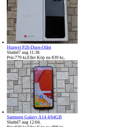
Huawei P20-Duos-Olåst
Sluttid
7 aug 11:38
.
Pris:
779 kr
,
Eller Köp nu
839 kr
,
.
Samsung Galaxy A14 4/64GB
Sluttid
7 aug 12:04
.