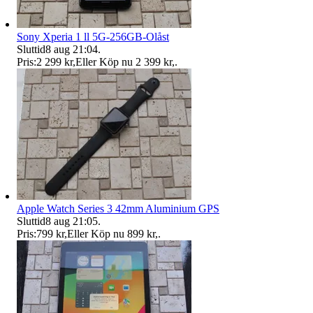
Sony Xperia 1 ll 5G-256GB-Olåst
Sluttid
8 aug 21:04
.
Pris:
2 299 kr
,
Eller Köp nu
2 399 kr
,
.
Apple Watch Series 3 42mm Aluminium GPS
Sluttid
8 aug 21:05
.
Pris:
799 kr
,
Eller Köp nu
899 kr
,
.