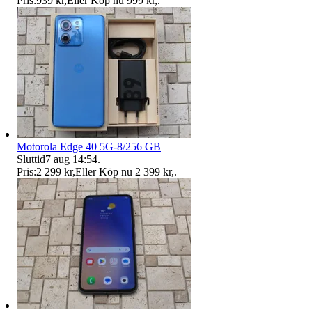
Pris:
939 kr
,
Eller Köp nu
999 kr
,
.
Motorola Edge 40 5G-8/256 GB
Sluttid
7 aug 14:54
.
Pris:
2 299 kr
,
Eller Köp nu
2 399 kr
,
.