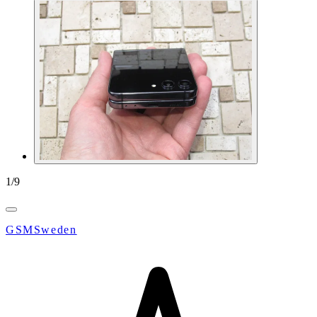
1
/
9
GSMSweden