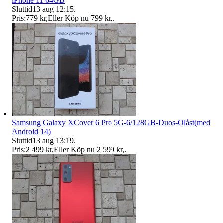
iPhone 11 64GB
Sluttid
13 aug 12:15
.
Pris:
779 kr
,
Eller Köp nu
799 kr
,
.
Samsung Galaxy XCover 6 Pro 5G-6/128GB-Duos-Olåst(med
Android 14)
Sluttid
13 aug 13:19
.
Pris:
2 499 kr
,
Eller Köp nu
2 599 kr
,
.