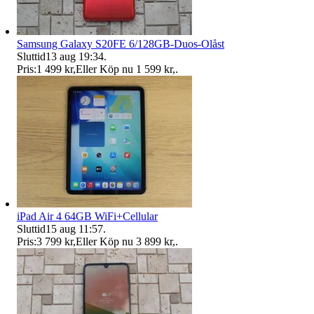
Samsung Galaxy S20FE 6/128GB-Duos-Olåst
Sluttid
13 aug 19:34
.
Pris:
1 499 kr
,
Eller Köp nu
1 599 kr
,
.
iPad Air 4 64GB WiFi+Cellular
Sluttid
15 aug 11:57
.
Pris:
3 799 kr
,
Eller Köp nu
3 899 kr
,
.