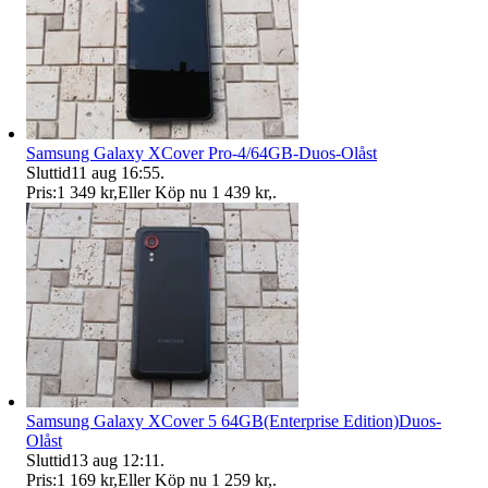
Samsung Galaxy XCover Pro-4/64GB-Duos-Olåst
Sluttid
11 aug 16:55
.
Pris:
1 349 kr
,
Eller Köp nu
1 439 kr
,
.
Samsung Galaxy XCover 5 64GB(Enterprise Edition)Duos-
Olåst
Sluttid
13 aug 12:11
.
Pris:
1 169 kr
,
Eller Köp nu
1 259 kr
,
.