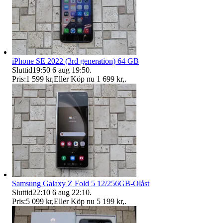
iPhone SE 2022 (3rd generation) 64 GB
Sluttid
19:50
6 aug 19:50
.
Pris:
1 599 kr
,
Eller Köp nu
1 699 kr
,
.
Samsung Galaxy Z Fold 5 12/256GB-Olåst
Sluttid
22:10
6 aug 22:10
.
Pris:
5 099 kr
,
Eller Köp nu
5 199 kr
,
.