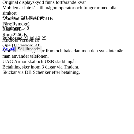
Original displayskydd finns fortfarande kvar
Mobilen är inte låst till någon operator och fungerar med alla
simkort.
Objektnr
741 684 096
Modelnummer:SM-F731B
Färg:Rymdgrå
Visningar
148
Ram:8GB
Rom:256GB
Publicerad
23 jul 12:25
Android version:16
One UI-version: 8.0
Anmäl
Sälj liknande
Mobilen har en gravyr fram och baksidan men den syns inte när
man använder telefonen.
UAG Armor skal och USB sladd ingår
Betalning sker inom 3 dagar via Tradera.
Skickar via DB Schenker efter betalning.