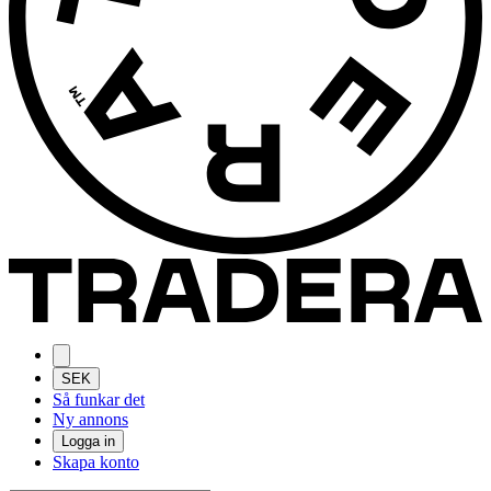
SEK
Så funkar det
Ny annons
Logga in
Skapa konto