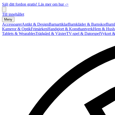
Sälj ditt fordon gratis! Läs mer om hur ->
Till innehållet
Meny
Accessoarer
Antikt & Design
Barnartiklar
Barnkläder & Barnskor
Barnl
Kameror & Optik
Frimärken
Handgjort & Konsthantverk
Hem & Hushå
Tablets & Wearables
Trädgård & Växter
TV-spel & Datorspel
Vykort &