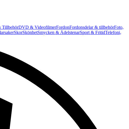
 Tillbehör
DVD & Videofilmer
Fordon
Fordonsdelar & tillbehör
Foto,
arsaker
Skor
Skönhet
Smycken & Ädelstenar
Sport & Fritid
Telefoni,