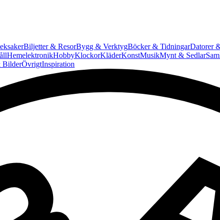
eksaker
Biljetter & Resor
Bygg & Verktyg
Böcker & Tidningar
Datorer &
ll
Hemelektronik
Hobby
Klockor
Kläder
Konst
Musik
Mynt & Sedlar
Saml
 Bilder
Övrigt
Inspiration