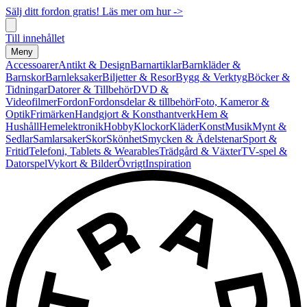
Sälj ditt fordon gratis! Läs mer om hur ->
Till innehållet
Meny
Accessoarer
Antikt & Design
Barnartiklar
Barnkläder &
Barnskor
Barnleksaker
Biljetter & Resor
Bygg & Verktyg
Böcker &
Tidningar
Datorer & Tillbehör
DVD &
Videofilmer
Fordon
Fordonsdelar & tillbehör
Foto, Kameror &
Optik
Frimärken
Handgjort & Konsthantverk
Hem &
Hushåll
Hemelektronik
Hobby
Klockor
Kläder
Konst
Musik
Mynt &
Sedlar
Samlarsaker
Skor
Skönhet
Smycken & Ädelstenar
Sport &
Fritid
Telefoni, Tablets & Wearables
Trädgård & Växter
TV-spel &
Datorspel
Vykort & Bilder
Övrigt
Inspiration