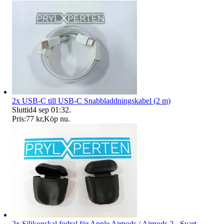
2x USB-C till USB-C Snabbladdningskabel (2 m)
Sluttid
4 sep 01:32
.
Pris:
77 kr
,
Köp nu
.
2x Silikonskal fodral för Apple Airpods / Airpods 2 - Svart