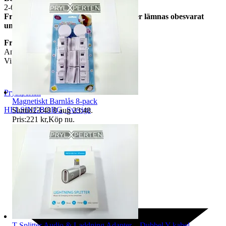
2-6 arbetsdagar
Frågor om vi har skickat varan kommer lämnas obesvarat
under leveranstid.
Frakt
Angiven i tradera annonsen
Vi har inte Samfrakt.
Prylxperten
Magnetiskt Barnlås 8-pack
HELSINGBORG
,
Sverige
Sluttid
23:48
8 aug 23:48
.
Pris:
221 kr
,
Köp nu
.
T-Splitter Audio & Laddning Adapter – Dubbel Y-kabel –