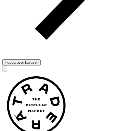
Hoppa över karusell