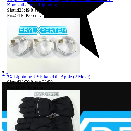
Kompatibel med Lightning
Sluttid
23:49
8 aug 23:49
.
Pris:
54 kr
,
Köp nu
.
4.9
3X Lightning USB kabel till Apple (2 Meter)
Sluttid
23:50
8 aug 23:50
.
Pris:
110 kr
,
Köp nu
.