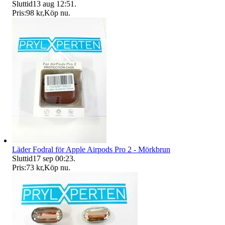
Sluttid
13 aug 12:51
.
Pris:
98 kr
,
Köp nu
.
Läder Fodral för Apple Airpods Pro 2 - Mörkbrun
Sluttid
17 sep 00:23
.
Pris:
73 kr
,
Köp nu
.