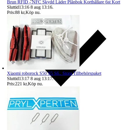
Brun RFID - NFC Skydd Läder Plånbok Korthållare 6st Kort
Sluttid
13:16
8 aug 13:16
.
Pris:
88 kr
,
Köp nu
.
Xiaomi roborock S50 S5 S6.. Stora Tillbehörspaket
Sluttid
13:17
8 aug 13:17
.
Pris:
221 kr
,
Köp nu
.
Ersättning om du inte får din vara