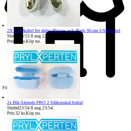
2X Laddkabel för äldre iPhones och iPads 30-pin USB-kabel
Sluttid
23:53
8 aug 23:53
.
Pris:
77 kr
,
Köp nu
.
Företag
2x Blå Airpods PRO 2 Silikonskal fodral
Sluttid
23:54
8 aug 23:54
.
Pris:
32 kr
,
Köp nu
.