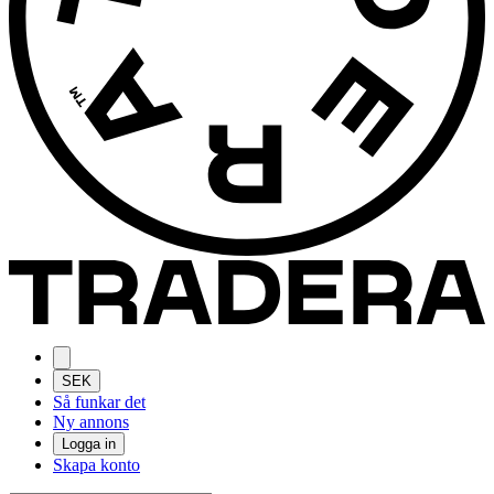
SEK
Så funkar det
Ny annons
Logga in
Skapa konto