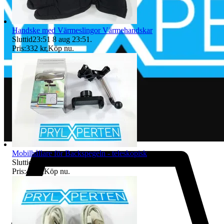
Handske med Värmeslingor Värmehandskar
Sluttid
23:51
8 aug 23:51
.
Pris:
332 kr
,
Köp nu
.
Mobilhållare för Backspegeln - teleskopisk
Sluttid
23:52
8 aug 23:52
.
Pris:
49 kr
,
Köp nu
.