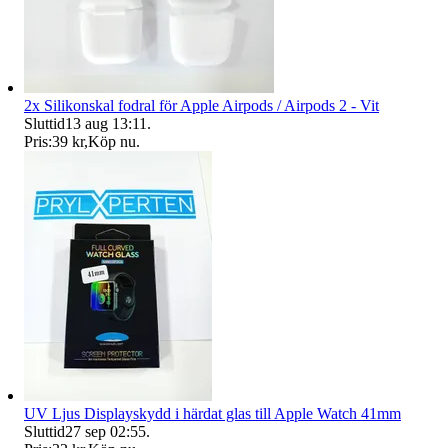
2x Silikonskal fodral för Apple Airpods / Airpods 2 - Vit
Sluttid
13 aug 13:11
.
Pris:
39 kr
,
Köp nu
.
UV Ljus Displayskydd i härdat glas till Apple Watch 41mm
Sluttid
27 sep 02:55
.