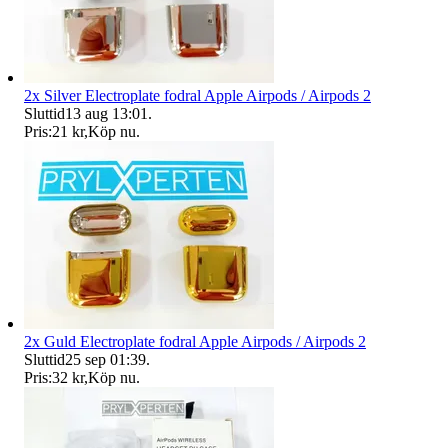
2x Silver Electroplate fodral Apple Airpods / Airpods 2
Sluttid
13 aug 13:01
.
Pris:
21 kr
,
Köp nu
.
2x Guld Electroplate fodral Apple Airpods / Airpods 2
Sluttid
25 sep 01:39
.
Pris:
32 kr
,
Köp nu
.