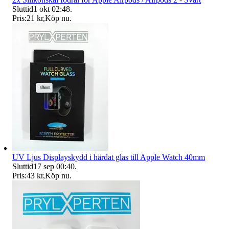
Sluttid
1 okt 02:48
.
Pris:
21 kr
,
Köp nu
.
UV Ljus Displayskydd i härdat glas till Apple Watch 40mm
Sluttid
17 sep 00:40
.
Pris:
43 kr
,
Köp nu
.