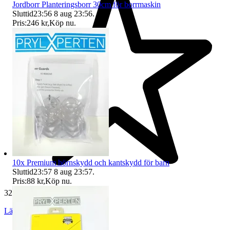
Jordborr Planteringsborr 30cm för borrmaskin
Sluttid
23:56
8 aug 23:56
.
Pris:
246 kr
,
Köp nu
.
10x Premium hörnskydd och kantskydd för barn
Sluttid
23:57
8 aug 23:57
.
Pris:
88 kr
,
Köp nu
.
32 505 omdömen
Läs omdömen
Följ