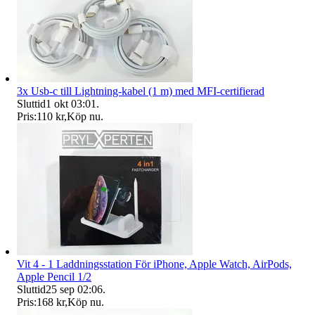
3x Usb-c till Lightning-kabel (1 m) med MFI-certifierad
Sluttid
1 okt 03:01
.
Pris:
110 kr
,
Köp nu
.
Vit 4 - 1 Laddningsstation För iPhone, Apple Watch, AirPods,
Apple Pencil 1/2
Sluttid
25 sep 02:06
.
Pris:
168 kr
,
Köp nu
.