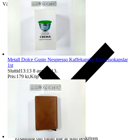
Välj till köparskydd
Metall Dolce Gusto Nespresso Kaffekapslar Expressokapslar
1st
Sluttid
13:13
8 aug 13:13
.
Pris:
179 kr
,
Köp nu
.
Ersättning om varan inte är som beskriven