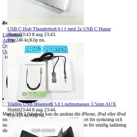
Beskrivning
USB C Hub Thunderbolt 6 i 1 med 2x USB C Hanar
Sluttid
23:43
8 aug 23:43
.
Lightning
|
Pris:
246 kr
,
Köp nu
.
Apple
|
Övriga märken
|
Oanvänt
Helt ny och aldrig använd
Trådlös USB Bluetooth 5.0 Ljudmottagare 3.5mm AUX
Sluttid
23:44
8 aug 23:44
.
Med USB 2.0-kabeln kan du ansluta din iPhone, iPad eller iPod
Pris:
123 kr
,
Köp nu
.
med Lightning-kontakt till datorns USB-port för synkning och
laddning eller till Apple USB-strömadaptern för smidig laddning
direkt från ett vägguttag.