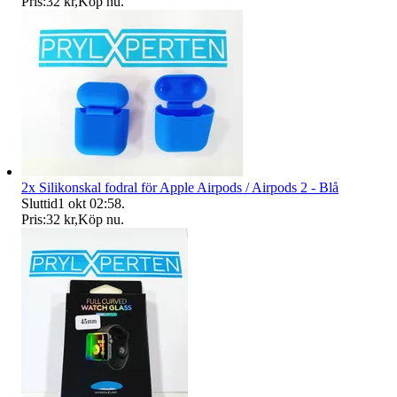
Pris:
32 kr
,
Köp nu
.
2x Silikonskal fodral för Apple Airpods / Airpods 2 - Blå
Sluttid
1 okt 02:58
.
Pris:
32 kr
,
Köp nu
.