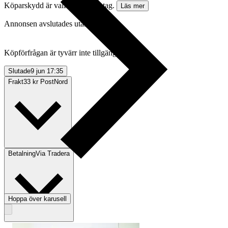
Köparskydd är valfritt hos företag.
Läs mer
Annonsen avslutades utan köp
Köpförfrågan är tyvärr inte tillgänglig.
Slutade
9 jun 17:35
Frakt
33 kr PostNord
Betalning
Via Tradera
Hoppa över karusell