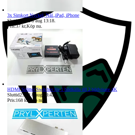
3x Simkort Nyckel, Nål.,iPad, iPhone
Sluttid
13:18
8 aug 13:18
.
Pris:
37 kr
,
Köp nu
.
HDMI Splitter Switcher för 1 bildkälla till 2 bildvisare 4K
Sluttid
23:42
8 aug 23:42
.
Pris:
168 kr
,
Köp nu
.