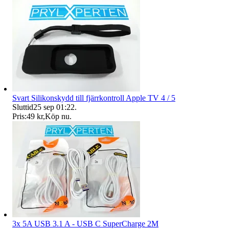
Svart Silikonskydd till fjärrkontroll Apple TV 4 / 5
Sluttid
25 sep 01:22
.
Pris:
49 kr
,
Köp nu
.
3x 5A USB 3.1 A - USB C SuperCharge 2M