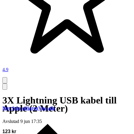
4.9
3X Lightning USB kabel till
Apple (2 Meter)
Mer från säljaren
Visa alla
Avslutad
9 jun 17:35
123 kr