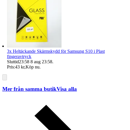
3x Heltäckande Skärmskydd för Samsung S10 i Plast
fingeravtryck
Sluttid
23:58
8 aug 23:58
.
Pris:
43 kr
,
Köp nu
.
Mer från samma butik
Visa alla