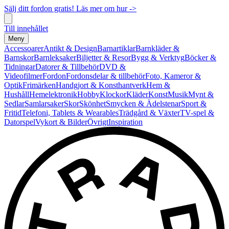
Sälj ditt fordon gratis! Läs mer om hur ->
Till innehållet
Meny
Accessoarer
Antikt & Design
Barnartiklar
Barnkläder &
Barnskor
Barnleksaker
Biljetter & Resor
Bygg & Verktyg
Böcker &
Tidningar
Datorer & Tillbehör
DVD &
Videofilmer
Fordon
Fordonsdelar & tillbehör
Foto, Kameror &
Optik
Frimärken
Handgjort & Konsthantverk
Hem &
Hushåll
Hemelektronik
Hobby
Klockor
Kläder
Konst
Musik
Mynt &
Sedlar
Samlarsaker
Skor
Skönhet
Smycken & Ädelstenar
Sport &
Fritid
Telefoni, Tablets & Wearables
Trädgård & Växter
TV-spel &
Datorspel
Vykort & Bilder
Övrigt
Inspiration