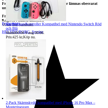
Frågor om vi har skickat varan kommer lämnas obesvarat
under leveranstid.
Frakt
Angiven i tradera annonsen
Prylxperten
Joy Pad handkontroller Kompatibel med Nintendo Switch Röd
Vi har inte Samfrakt.
och Blå
HELSINGBORG
,
Sverige
Sluttid
00:06
9 aug 00:06
.
Pris:
425 kr
,
Köp nu
.
2-Pack Skärmskydd kompatibel med iPhone 16 Pro Max –
Monteringsram