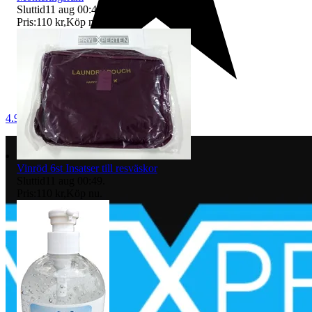
Sluttid
11 aug 00:47
.
Pris:
110 kr
,
Köp nu
.
4.9
Vinröd 6st Insatser till resväskor
Sluttid
11 aug 00:49
.
Pris:
110 kr
,
Köp nu
.