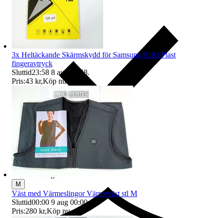
3x Heltäckande Skärmskydd för Samsung S10 i Plast
fingeravtryck
Sluttid
23:58
8 aug 23:58
.
Pris:
43 kr
,
Köp nu
.
Ersättning om du inte får din vara
M
Väst med Värmeslingor Värmeväst stl M
Sluttid
00:00
9 aug 00:00
.
Pris:
280 kr
,
Köp nu
.