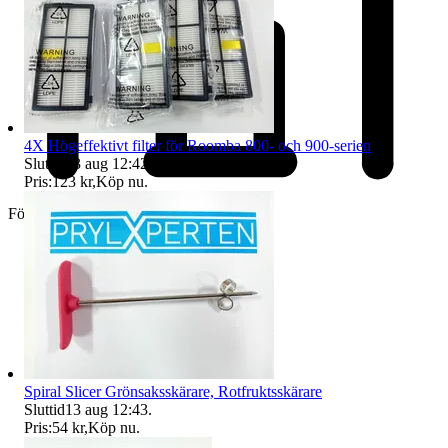
4X Högeffektivt filter för Roomba 800- och 900-serien
Sluttid
13 aug 12:42
.
Pris:
123 kr
,
Köp nu
.
Företag
Spiral Slicer Grönsaksskärare, Rotfruktsskärare
Sluttid
13 aug 12:43
.
Pris:
54 kr
,
Köp nu
.