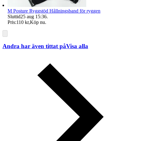
M Posture Ryggstöd Hållningsband för ryggen
Sluttid
25 aug 15:36
.
Pris:
110 kr
,
Köp nu
.
Andra har även tittat på
Visa alla