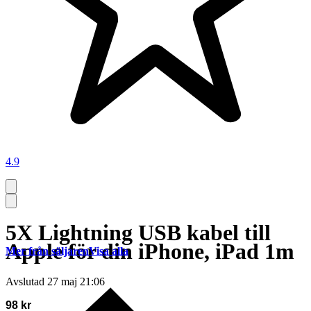
4.9
5X Lightning USB kabel till
Apple för din iPhone, iPad 1m
Mer från säljaren
Visa alla
Avslutad
27 maj 21:06
98 kr