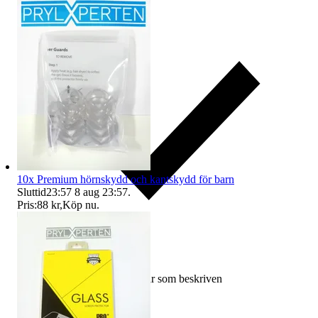
10x Premium hörnskydd och kantskydd för barn
Sluttid
23:57
8 aug 23:57
.
Pris:
88 kr
,
Köp nu
.
Ersättning om varan inte är som beskriven