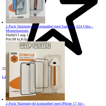
2-Pack Skärmskydd kompatibel med Samsung S24 Ultra –
Monteringsram
Sluttid
13 aug 12:45
.
Pris:
98 kr
,
Köp nu
.
32 506 omdömen
Läs omdömen
Följ
2-Pack Skärmskydd kompatibel med iPhone 17 Air –