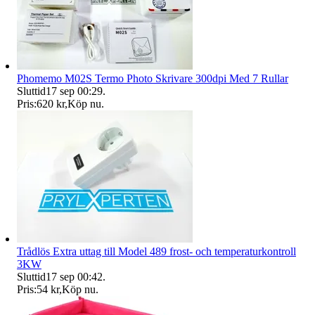
Phomemo M02S Termo Photo Skrivare 300dpi Med 7 Rullar
Sluttid
17 sep 00:29
.
Pris:
620 kr
,
Köp nu
.
Trådlös Extra uttag till Model 489 frost- och temperaturkontroll
3KW
Sluttid
17 sep 00:42
.
Pris:
54 kr
,
Köp nu
.