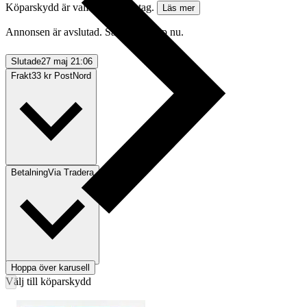
Köparskydd är valfritt hos företag.
Läs mer
Annonsen är avslutad. Såld med Köp nu.
Slutade
27 maj 21:06
Frakt
33 kr PostNord
Betalning
Via Tradera
Hoppa över karusell
Välj till köparskydd