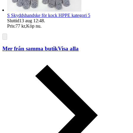
S Skyddshandske för kock HPPE kategori 5
Sluttid
13 aug 12:48
.
Pris:
77 kr
,
Köp nu
.
Mer från samma butik
Visa alla