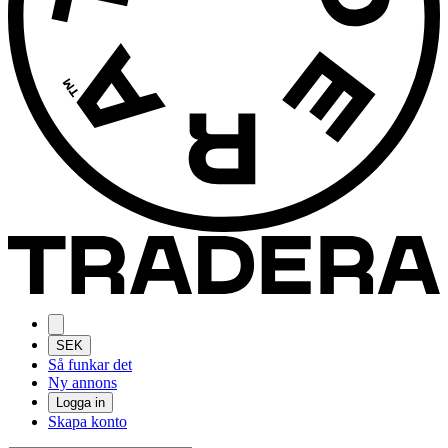
SEK
Så funkar det
Ny annons
Logga in
Skapa konto