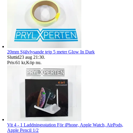
20mm Självlysande tejp 5 meter Glow In Dark
Sluttid
23 aug 21:30
.
Pris:
61 kr
,
Köp nu
.
Vit 4 - 1 Laddningsstation För iPhone, Apple Watch, AirPods,
Apple Pencil 1/2