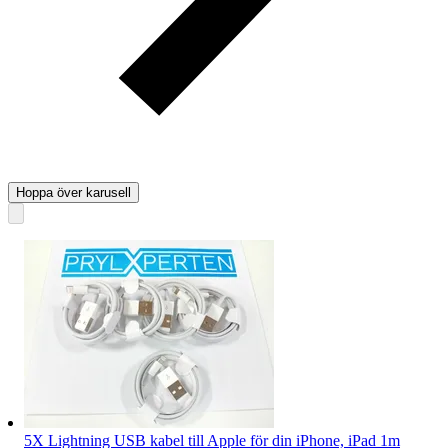
Hoppa över karusell
5X Lightning USB kabel till Apple för din iPhone, iPad 1m