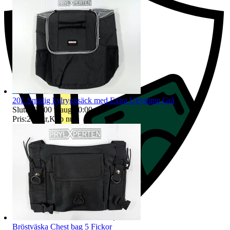
20L Smidig kylryggsäck med Extra Utrymme Grå
Sluttid
00:00
9 aug 00:00
.
Pris:
246 kr
,
Köp nu
.
Bröstväska Chest bag 5 Fickor