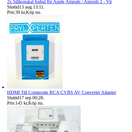
2x Silikonskal fodral för Apple Airpods / Airpods 2 - Vit
Sluttid
13 aug 13:11
.
Pris:
39 kr
,
Köp nu
.
HDMI Till Composite RCA CVBS AV Converter Adapter
Sluttid
17 sep 00:28
.
Pris:
145 kr
,
Köp nu
.