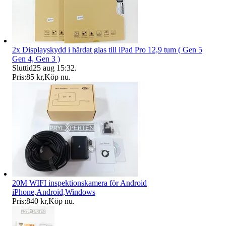
2x Displayskydd i härdat glas till iPad Pro 12,9 tum ( Gen 5
Gen 4, Gen 3 )
Sluttid
25 aug 15:32
.
Pris:
85 kr
,
Köp nu
.
20M WIFI inspektionskamera för Android
iPhone,Android,Windows
Pris:
840 kr
,
Köp nu
.