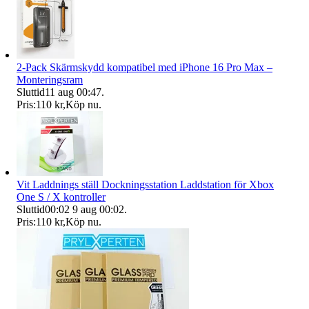
2-Pack Skärmskydd kompatibel med iPhone 16 Pro Max –
Monteringsram
Sluttid
11 aug 00:47
.
Pris:
110 kr
,
Köp nu
.
Vit Laddnings ställ Dockningsstation Laddstation för Xbox
One S / X kontroller
Sluttid
00:02
9 aug 00:02
.
Pris:
110 kr
,
Köp nu
.