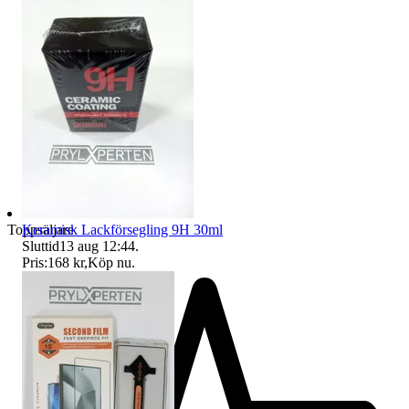
Keramisk Lackförsegling 9H 30ml
Toppsäljare
Sluttid
13 aug 12:44
.
Pris:
168 kr
,
Köp nu
.