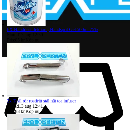
6X Handdesinfektion , Handsprit Gel 500ml 75%
Sluttid
13 aug 12:39
.
Pris:
85 kr
,
Köp nu
.
2x Tesil rör rostfritt stål nät tea infuser
Sluttid
13 aug 12:41
.
Pris:
88 kr
,
Köp nu
.