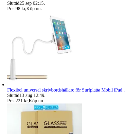
Sluttid
25 sep 02:15
.
Pris:
98 kr
,
Köp nu
.
Flexibel universal skrivbordshållare för Surfplatta Mobil iPad..
Sluttid
13 aug 12:49
.
Pris:
221 kr
,
Köp nu
.