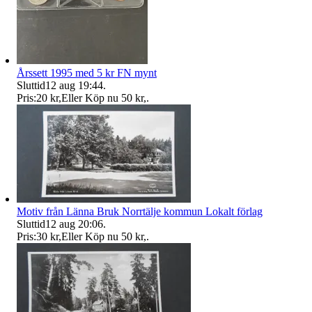
Årssett 1995 med 5 kr FN mynt
Sluttid
12 aug 19:44
.
Pris:
20 kr
,
Eller Köp nu
50 kr
,
.
Motiv från Länna Bruk Norrtälje kommun Lokalt förlag
Sluttid
12 aug 20:06
.
Pris:
30 kr
,
Eller Köp nu
50 kr
,
.