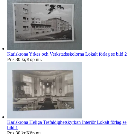
Karlskrona Yrkes och Verkstadsskolorna Lokalt förlag se bild 2
Pris:
30 kr
,
Köp nu
.
Karlskrona Heliga Trefaldighetskyrkan Interiör Lokalt förlag se
bild 1
Pris:
30 kr
,
Köp nu
.