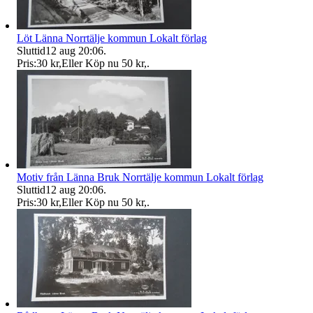
Löt Länna Norrtälje kommun Lokalt förlag
Sluttid
12 aug 20:06
.
Pris:
30 kr
,
Eller Köp nu
50 kr
,
.
Motiv från Länna Bruk Norrtälje kommun Lokalt förlag
Sluttid
12 aug 20:06
.
Pris:
30 kr
,
Eller Köp nu
50 kr
,
.