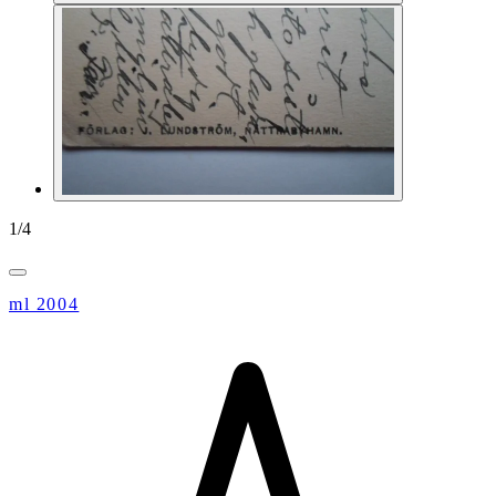
1
/
4
ml 2004