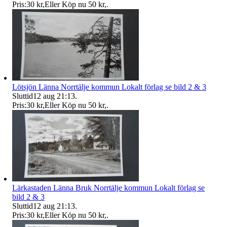
Pris:
30 kr
,
Eller Köp nu
50 kr
,
.
Lötsjön Länna Norrtälje kommun Lokalt förlag se bild 2 & 3
Sluttid
12 aug 21:13
.
Pris:
30 kr
,
Eller Köp nu
50 kr
,
.
Lärkastaden Länna Bruk Norrtälje kommun Lokalt förlag se
bild 2 & 3
Sluttid
12 aug 21:13
.
Pris:
30 kr
,
Eller Köp nu
50 kr
,
.