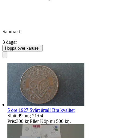
Samfrakt
3 dagar
Hoppa över karusell
5 öre 1927 Svårt årtal! Bra kvalitet
Sluttid
9 aug 21:04
.
Pris:
300 kr
,
Eller Köp nu
500 kr
,
.