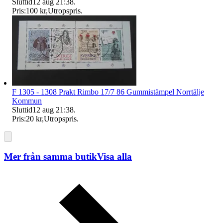
Sluttid
12 aug 21:38
.
Pris:
100 kr
,
Utropspris
.
F 1305 - 1308 Prakt Rimbo 17/7 86 Gummistämpel Norrtälje
Kommun
Sluttid
12 aug 21:38
.
Pris:
20 kr
,
Utropspris
.
Mer från samma butik
Visa alla