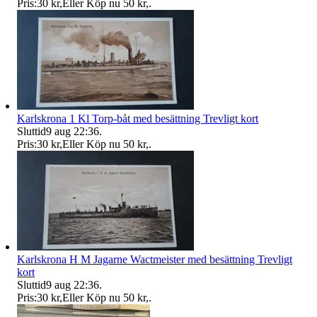
Pris:
30 kr
,
Eller Köp nu
50 kr
,
.
Karlskrona 1 Kl Torp-båt med besättning Trevligt kort
Sluttid
9 aug 22:36
.
Pris:
30 kr
,
Eller Köp nu
50 kr
,
.
Karlskrona H M Jagarne Wactmeister med besättning Trevligt
kort
Sluttid
9 aug 22:36
.
Pris:
30 kr
,
Eller Köp nu
50 kr
,
.