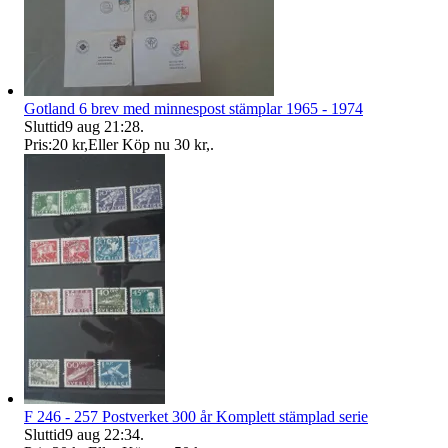
Gotland 6 brev med minnespost stämplar 1965 - 1974
Sluttid
9 aug 21:28
.
Pris:
20 kr
,
Eller Köp nu
30 kr
,
.
F 246 - 257 Postverket 300 år Komplett stämplad serie
Sluttid
9 aug 22:34
.