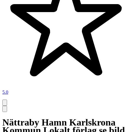
5.0
Nättraby Hamn Karlskrona
Kommun Lokalt förlag se bild