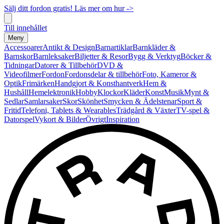
Sälj ditt fordon gratis! Läs mer om hur ->
Till innehållet
Meny
Accessoarer
Antikt & Design
Barnartiklar
Barnkläder &
Barnskor
Barnleksaker
Biljetter & Resor
Bygg & Verktyg
Böcker &
Tidningar
Datorer & Tillbehör
DVD &
Videofilmer
Fordon
Fordonsdelar & tillbehör
Foto, Kameror &
Optik
Frimärken
Handgjort & Konsthantverk
Hem &
Hushåll
Hemelektronik
Hobby
Klockor
Kläder
Konst
Musik
Mynt &
Sedlar
Samlarsaker
Skor
Skönhet
Smycken & Ädelstenar
Sport &
Fritid
Telefoni, Tablets & Wearables
Trädgård & Växter
TV-spel &
Datorspel
Vykort & Bilder
Övrigt
Inspiration