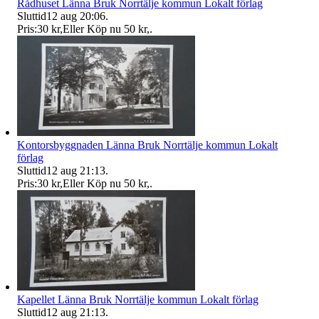
Rådhuset Länna Bruk Norrtälje kommun Lokalt förlag
Sluttid
12 aug 20:06
.
Pris:
30 kr
,
Eller Köp nu
50 kr
,
.
Kontorsbyggnaden Länna Bruk Norrtälje kommun Lokalt
förlag
Sluttid
12 aug 21:13
.
Pris:
30 kr
,
Eller Köp nu
50 kr
,
.
Kapellet Länna Bruk Norrtälje kommun Lokalt förlag
Sluttid
12 aug 21:13
.