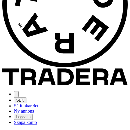
SEK
Så funkar det
Ny annons
Logga in
Skapa konto