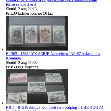
förlag se bild 2 & 3
Sluttid
12 aug 21:13
.
Pris:
30 kr
,
Eller Köp nu
50 kr
,
.
F 1305 - 1308 LYX SERIE Åmmeberg 13/1 87 Askersunds
Kommun
Sluttid
12 aug 21:38
.
Pris:
50 kr
,
Utropspris
.
F 811 - 815 Prakt/Lyx Komplett serie Köping 1 LBB 3 2/3 73