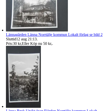
Lännagården Länna Norrtälje kommun Lokalt förlag se bild 2
Sluttid
12 aug 21:13
.
Pris:
30 kr
,
Eller Köp nu
50 kr
,
.
Länna Bruk Utsikt över Fjärden Norrtälje kommun Lokalt