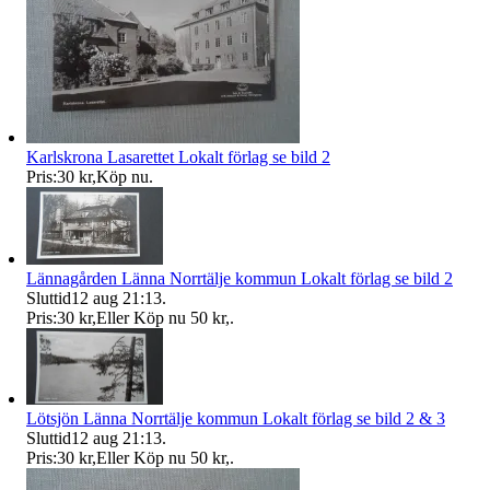
Karlskrona Lasarettet Lokalt förlag se bild 2
Pris:
30 kr
,
Köp nu
.
Lännagården Länna Norrtälje kommun Lokalt förlag se bild 2
Sluttid
12 aug 21:13
.
Pris:
30 kr
,
Eller Köp nu
50 kr
,
.
Lötsjön Länna Norrtälje kommun Lokalt förlag se bild 2 & 3
Sluttid
12 aug 21:13
.
Pris:
30 kr
,
Eller Köp nu
50 kr
,
.