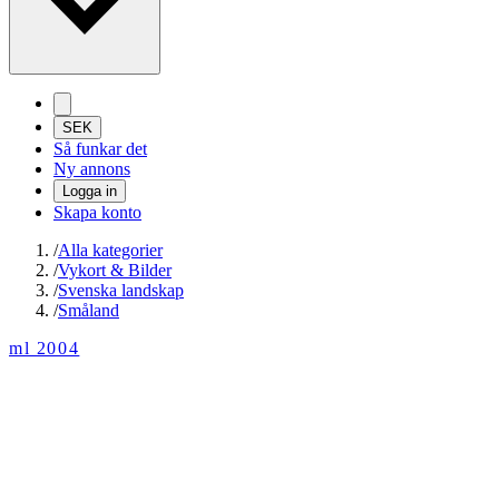
SEK
Så funkar det
Ny annons
Logga in
Skapa konto
/
Alla kategorier
/
Vykort & Bilder
/
Svenska landskap
/
Småland
ml 2004