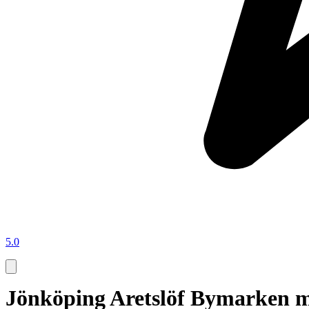
5.0
Jönköping Aretslöf Bymarken me