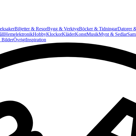
eksaker
Biljetter & Resor
Bygg & Verktyg
Böcker & Tidningar
Datorer &
ll
Hemelektronik
Hobby
Klockor
Kläder
Konst
Musik
Mynt & Sedlar
Saml
 Bilder
Övrigt
Inspiration