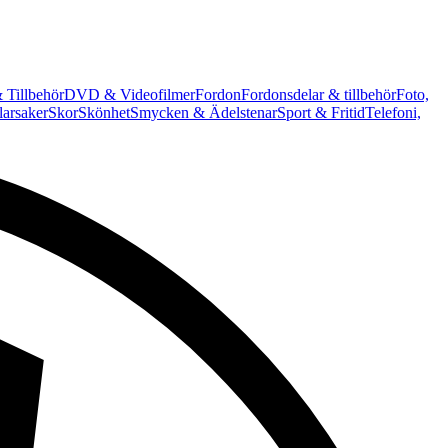
 Tillbehör
DVD & Videofilmer
Fordon
Fordonsdelar & tillbehör
Foto,
arsaker
Skor
Skönhet
Smycken & Ädelstenar
Sport & Fritid
Telefoni,