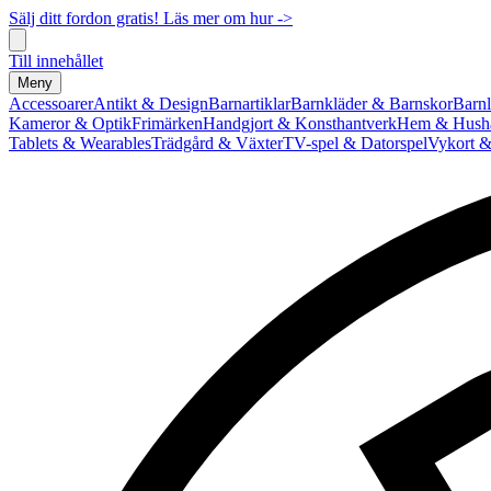
Sälj ditt fordon gratis! Läs mer om hur ->
Till innehållet
Meny
Accessoarer
Antikt & Design
Barnartiklar
Barnkläder & Barnskor
Barnl
Kameror & Optik
Frimärken
Handgjort & Konsthantverk
Hem & Hushå
Tablets & Wearables
Trädgård & Växter
TV-spel & Datorspel
Vykort &