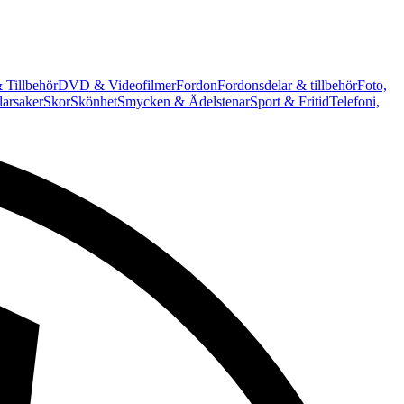
 Tillbehör
DVD & Videofilmer
Fordon
Fordonsdelar & tillbehör
Foto,
arsaker
Skor
Skönhet
Smycken & Ädelstenar
Sport & Fritid
Telefoni,