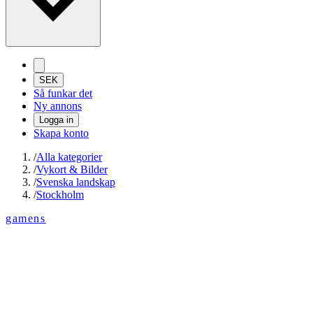
SEK
Så funkar det
Ny annons
Logga in
Skapa konto
/
Alla kategorier
/
Vykort & Bilder
/
Svenska landskap
/
Stockholm
gamens