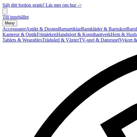
Sälj ditt fordon gratis! Läs mer om hur ->
Till innehållet
Meny
Accessoarer
Antikt & Design
Barnartiklar
Barnkläder & Barnskor
Barnl
Kameror & Optik
Frimärken
Handgjort & Konsthantverk
Hem & Hushå
Tablets & Wearables
Trädgård & Växter
TV-spel & Datorspel
Vykort &