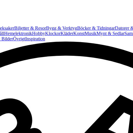
eksaker
Biljetter & Resor
Bygg & Verktyg
Böcker & Tidningar
Datorer &
ll
Hemelektronik
Hobby
Klockor
Kläder
Konst
Musik
Mynt & Sedlar
Saml
 Bilder
Övrigt
Inspiration