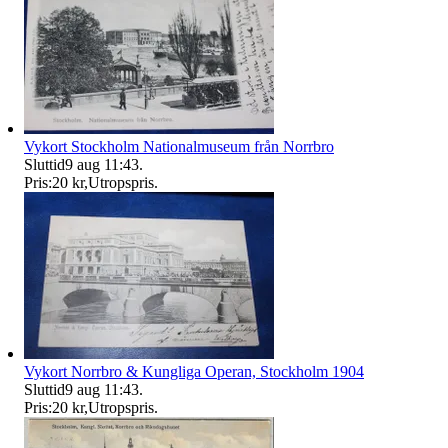
Vykort Stockholm Nationalmuseum från Norrbro
Sluttid
9 aug 11:43
.
Pris:
20 kr
,
Utropspris
.
Vykort Norrbro & Kungliga Operan, Stockholm 1904
Sluttid
9 aug 11:43
.
Pris:
20 kr
,
Utropspris
.