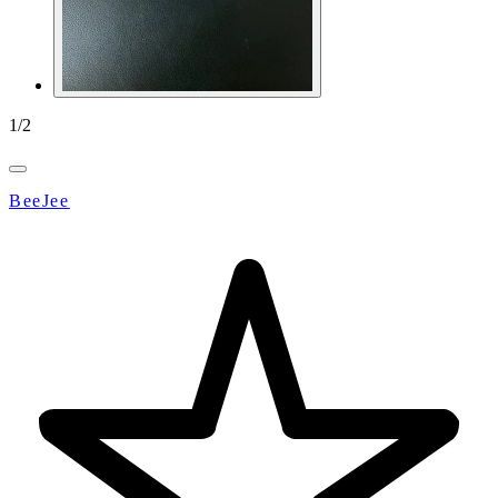
1
/
2
BeeJee