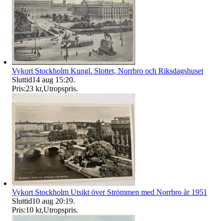
Vykort Stockholm Kungl. Slottet, Norrbro och Riksdagshuset
Sluttid
14 aug 15:20
.
Pris:
23 kr
,
Utropspris
.
Vykort Stockholm Utsikt över Strömmen med Norrbro år 1951
Sluttid
10 aug 20:19
.
Pris:
10 kr
,
Utropspris
.