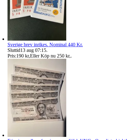
Sverige brev inrikes. Nominal 440 Kr.
Sluttid
13 aug 07:15
.
Pris:
190 kr
,
Eller Köp nu
250 kr
,
.