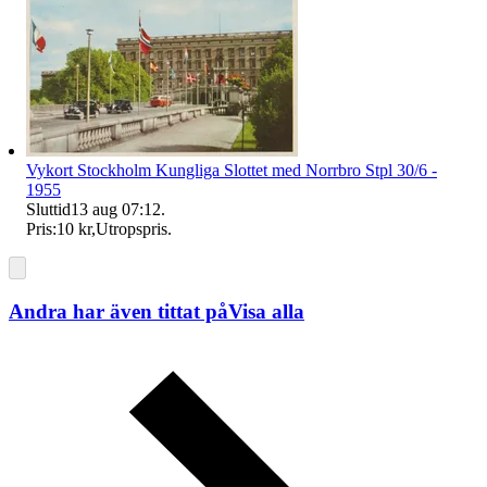
Vykort Stockholm Kungliga Slottet med Norrbro Stpl 30/6 -
1955
Sluttid
13 aug 07:12
.
Pris:
10 kr
,
Utropspris
.
Andra har även tittat på
Visa alla