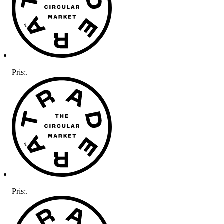
Pris:
.
Pris:
.