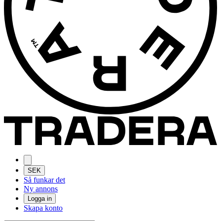
SEK
Så funkar det
Ny annons
Logga in
Skapa konto