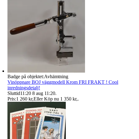
Badge på objektet:
Avhämtning
Vinöppnare BOJ väggmodell Krom FRI FRAKT ! Cool
inredningsdetalj!
Sluttid
11:20
8 aug 11:20
.
Pris:
1 260 kr
,
Eller Köp nu
1 350 kr
,
.