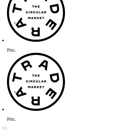
Pris:
.
Pris:
.