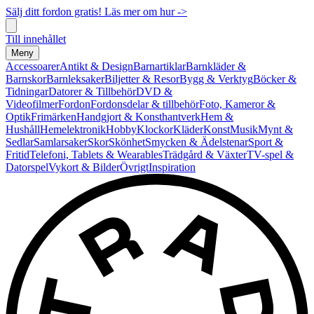
Sälj ditt fordon gratis! Läs mer om hur ->
Till innehållet
Meny
Accessoarer
Antikt & Design
Barnartiklar
Barnkläder &
Barnskor
Barnleksaker
Biljetter & Resor
Bygg & Verktyg
Böcker &
Tidningar
Datorer & Tillbehör
DVD &
Videofilmer
Fordon
Fordonsdelar & tillbehör
Foto, Kameror &
Optik
Frimärken
Handgjort & Konsthantverk
Hem &
Hushåll
Hemelektronik
Hobby
Klockor
Kläder
Konst
Musik
Mynt &
Sedlar
Samlarsaker
Skor
Skönhet
Smycken & Ädelstenar
Sport &
Fritid
Telefoni, Tablets & Wearables
Trädgård & Växter
TV-spel &
Datorspel
Vykort & Bilder
Övrigt
Inspiration