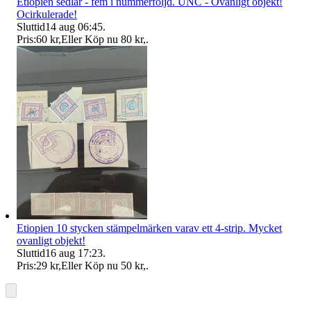
Etiopien sedlar - fem i nummerföljd. UNC - Ovanligt objekt!
Ocirkulerade!
Sluttid
14 aug 06:45
.
Pris:
60 kr
,
Eller Köp nu
80 kr
,
.
Etiopien 10 stycken stämpelmärken varav ett 4-strip. Mycket
ovanligt objekt!
Sluttid
16 aug 17:23
.
Pris:
29 kr
,
Eller Köp nu
50 kr
,
.