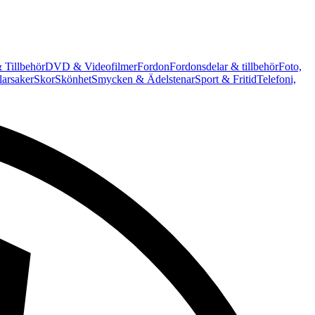
 Tillbehör
DVD & Videofilmer
Fordon
Fordonsdelar & tillbehör
Foto,
arsaker
Skor
Skönhet
Smycken & Ädelstenar
Sport & Fritid
Telefoni,