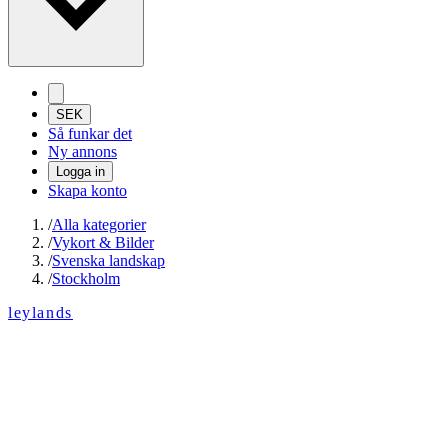
SEK
Så funkar det
Ny annons
Logga in
Skapa konto
/
Alla kategorier
/
Vykort & Bilder
/
Svenska landskap
/
Stockholm
leylands