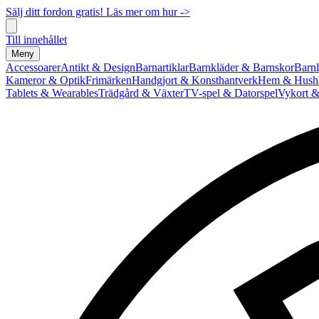
Sälj ditt fordon gratis! Läs mer om hur ->
Till innehållet
Meny
Accessoarer
Antikt & Design
Barnartiklar
Barnkläder & Barnskor
Barnl
Kameror & Optik
Frimärken
Handgjort & Konsthantverk
Hem & Hushå
Tablets & Wearables
Trädgård & Växter
TV-spel & Datorspel
Vykort &