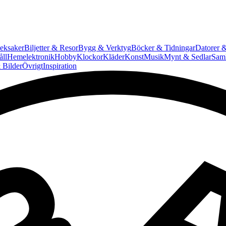
eksaker
Biljetter & Resor
Bygg & Verktyg
Böcker & Tidningar
Datorer &
ll
Hemelektronik
Hobby
Klockor
Kläder
Konst
Musik
Mynt & Sedlar
Saml
 Bilder
Övrigt
Inspiration