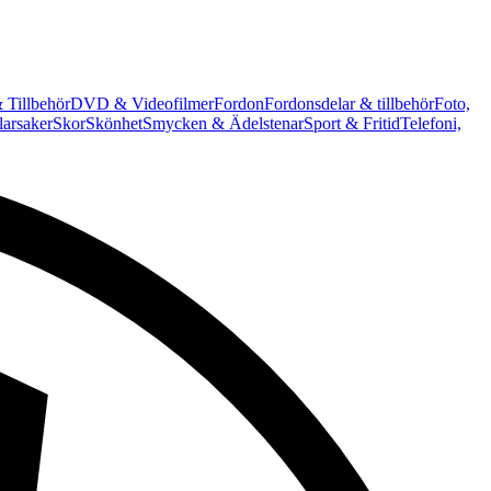
 Tillbehör
DVD & Videofilmer
Fordon
Fordonsdelar & tillbehör
Foto,
arsaker
Skor
Skönhet
Smycken & Ädelstenar
Sport & Fritid
Telefoni,