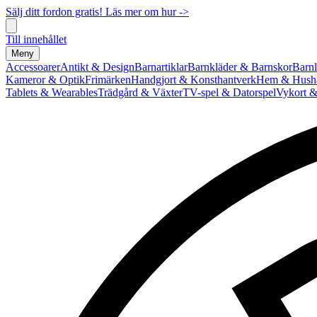
Sälj ditt fordon gratis! Läs mer om hur ->
Till innehållet
Meny
Accessoarer
Antikt & Design
Barnartiklar
Barnkläder & Barnskor
Barnl
Kameror & Optik
Frimärken
Handgjort & Konsthantverk
Hem & Hushå
Tablets & Wearables
Trädgård & Växter
TV-spel & Datorspel
Vykort &