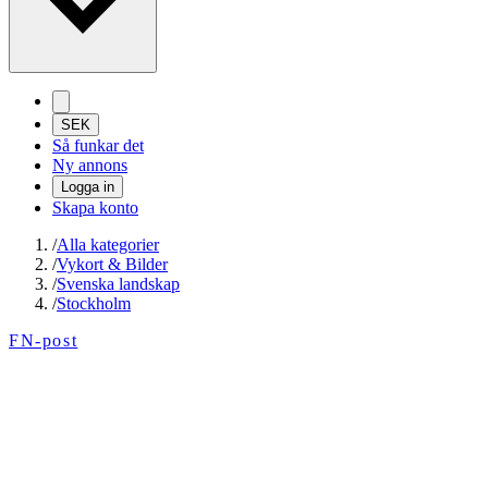
SEK
Så funkar det
Ny annons
Logga in
Skapa konto
/
Alla kategorier
/
Vykort & Bilder
/
Svenska landskap
/
Stockholm
FN-post