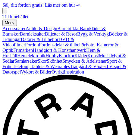
Sälj ditt fordon gratis! Läs mer om hur ->
Till innehållet
Meny
Accessoarer
Antikt & Design
Barnartiklar
Barnkläder &
Barnskor
Barnleksaker
Biljetter & Resor
Bygg & Verktyg
Böcker &
Tidningar
Datorer & Tillbehör
DVD &
Videofilmer
Fordon
Fordonsdelar & tillbehör
Foto, Kameror &
Optik
Frimärken
Handgjort & Konsthantverk
Hem &
Hushåll
Hemelektronik
Hobby
Klockor
Kläder
Konst
Musik
Mynt &
Sedlar
Samlarsaker
Skor
Skönhet
Smycken & Ädelstenar
Sport &
Fritid
Telefoni, Tablets & Wearables
Trädgård & Växter
TV-spel &
Datorspel
Vykort & Bilder
Övrigt
Inspiration