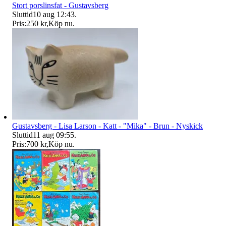
Stort porslinsfat - Gustavsberg
Sluttid
10 aug 12:43
.
Pris:
250 kr
,
Köp nu
.
Gustavsberg - Lisa Larson - Katt - "Mika" - Brun - Nyskick
Sluttid
11 aug 09:55
.
Pris:
700 kr
,
Köp nu
.