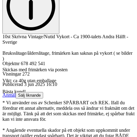
10st Skrivna Vintage/Nutid Vykort - Ca 1900-talets Andra Hälft -
Sverige
Bruksslitage/ålderslitage, frimärken kan saknas på vykort ( se bilder
)
Objektnr
678 492 541
Skickas med frimärken via posten
Visningar
272
Vikt: ca 40g utan emballage
Publicerad
3 jun 2025 16:10
Bästa kund!
Anmäl
Sälj liknande
* Vi använder oss av Schenker SPÅRBART och REK. Ifall du
föredrar ett annat alternativ, meddela oss så ändrar vi fraktsätt om det
är möjligt. Tänk på att det som skickas med frimärke, ej spårbar frakt
kan vi inte ansvara för.
* Angående eventuella skador på ett objekt som uppkommit under
transport (gäller endast spårbart). Det är viktigt att du fotar BÅDE