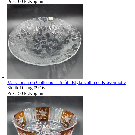
Pris:
100 kr
,
Köp nu
.
Mats Jonasson Collection - Skål i Blykristall med Klövermotiv
Sluttid
10 aug 09:16
.
Pris:
150 kr
,
Köp nu
.