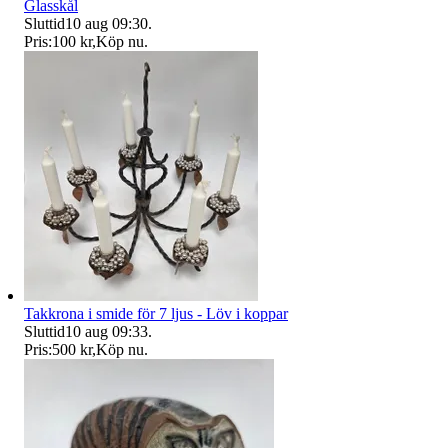
Glasskål
Sluttid
10 aug 09:30
.
Pris:
100 kr
,
Köp nu
.
Takkrona i smide för 7 ljus - Löv i koppar
Sluttid
10 aug 09:33
.
Pris:
500 kr
,
Köp nu
.