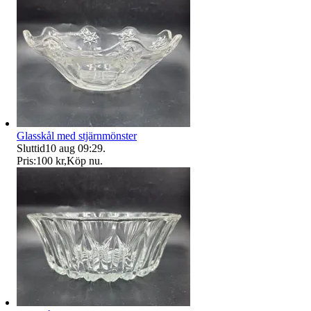
Glasskål med stjärnmönster
Sluttid
10 aug 09:29
.
Pris:
100 kr
,
Köp nu
.