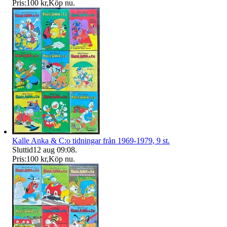
Pris:
100 kr
,
Köp nu
.
Kalle Anka & C:o tidningar från 1969-1979, 9 st.
Sluttid
12 aug 09:08
.
Pris:
100 kr
,
Köp nu
.