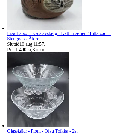
Lisa Larson - Gustavsberg - Katt ur serien "Lilla zoo" -
Stengods - Äldre
Sluttid
10 aug 11:57
.
Pris:
1 400 kr
,
Köp nu
.
Glasskålar - Pioni - Oiva Toikka - 2st