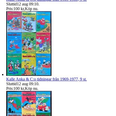
Sluttid
12 aug 09:10
.
Pris:
100 kr
,
Köp nu
.
Kalle Anka & C:o tidningar från 1969-1977, 9 st.
Sluttid
12 aug 09:10
.
Pris:
100 kr
,
Köp nu
.