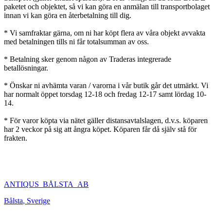
paketet och objektet, så vi kan göra en anmälan till transportbolaget
innan vi kan göra en återbetalning till dig.
* Vi samfraktar gärna, om ni har köpt flera av våra objekt avvakta
med betalningen tills ni får totalsumman av oss.
* Betalning sker genom någon av Traderas integrerade
betallösningar.
* Önskar ni avhämta varan / varorna i vår butik går det utmärkt. Vi
har normalt öppet torsdag 12-18 och fredag 12-17 samt lördag 10-
14.
* För varor köpta via nätet gäller distansavtalslagen, d.v.s. köparen
har 2 veckor på sig att ångra köpet. Köparen får då själv stå för
frakten.
ANTIQUS_BÅLSTA_AB
Bålsta
,
Sverige