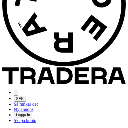
SEK
Så funkar det
Ny annons
Logga in
Skapa konto