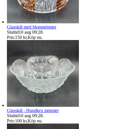
Glasskål med blommönster
Sluttid
10 aug 09:28
.
Pris:
150 kr
,
Köp nu
.
Glasskål - Hundkex mönster
Sluttid
10 aug 09:28
.
Pris:
100 kr
,
Köp nu
.