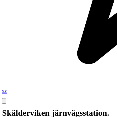
5.0
Skälderviken järnvägsstation.