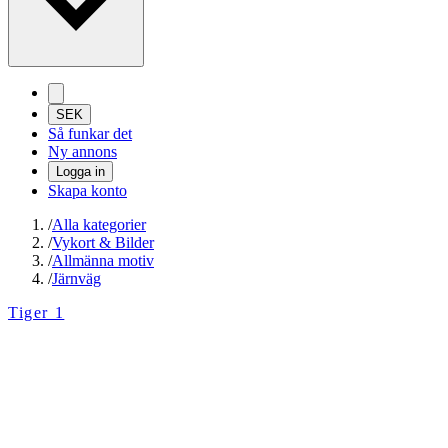
SEK
Så funkar det
Ny annons
Logga in
Skapa konto
/
Alla kategorier
/
Vykort & Bilder
/
Allmänna motiv
/
Järnväg
Tiger 1