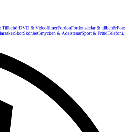
 Tillbehör
DVD & Videofilmer
Fordon
Fordonsdelar & tillbehör
Foto,
arsaker
Skor
Skönhet
Smycken & Ädelstenar
Sport & Fritid
Telefoni,