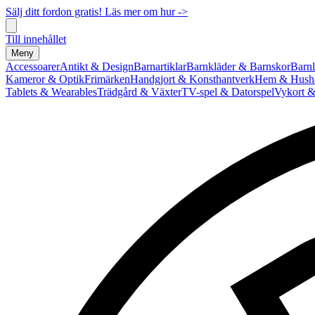
Sälj ditt fordon gratis! Läs mer om hur ->
Till innehållet
Meny
Accessoarer
Antikt & Design
Barnartiklar
Barnkläder & Barnskor
Barnl
Kameror & Optik
Frimärken
Handgjort & Konsthantverk
Hem & Hushå
Tablets & Wearables
Trädgård & Växter
TV-spel & Datorspel
Vykort &