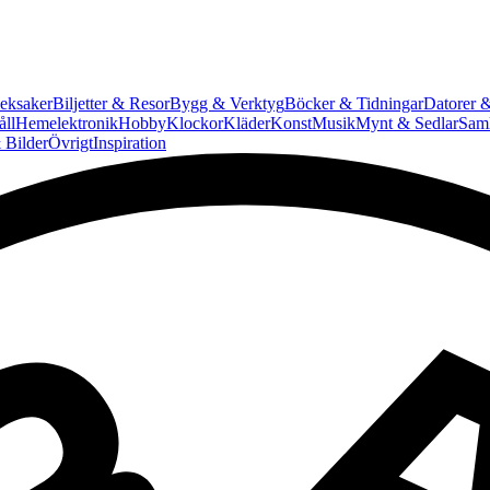
eksaker
Biljetter & Resor
Bygg & Verktyg
Böcker & Tidningar
Datorer &
ll
Hemelektronik
Hobby
Klockor
Kläder
Konst
Musik
Mynt & Sedlar
Saml
 Bilder
Övrigt
Inspiration