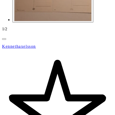
1
/
2
Kennethaxelsson