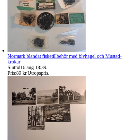
Normark blandat fisketillbehör med blyhagel och Mustad-
krokar
Sluttid
16 aug 18:39
.
Pris:
89 kr
,
Utropspris
.