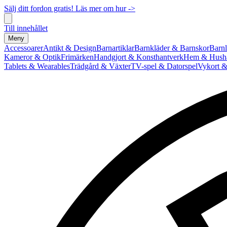
Sälj ditt fordon gratis! Läs mer om hur ->
Till innehållet
Meny
Accessoarer
Antikt & Design
Barnartiklar
Barnkläder & Barnskor
Barnl
Kameror & Optik
Frimärken
Handgjort & Konsthantverk
Hem & Hushå
Tablets & Wearables
Trädgård & Växter
TV-spel & Datorspel
Vykort &