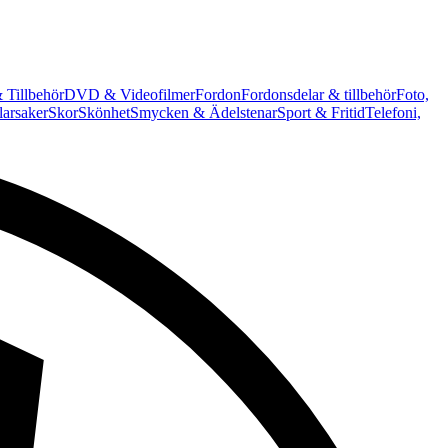
 Tillbehör
DVD & Videofilmer
Fordon
Fordonsdelar & tillbehör
Foto,
arsaker
Skor
Skönhet
Smycken & Ädelstenar
Sport & Fritid
Telefoni,