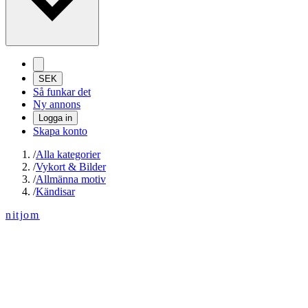
SEK
Så funkar det
Ny annons
Logga in
Skapa konto
/
Alla kategorier
/
Vykort & Bilder
/
Allmänna motiv
/
Kändisar
nitjom