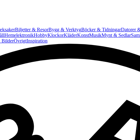
eksaker
Biljetter & Resor
Bygg & Verktyg
Böcker & Tidningar
Datorer &
ll
Hemelektronik
Hobby
Klockor
Kläder
Konst
Musik
Mynt & Sedlar
Saml
 Bilder
Övrigt
Inspiration