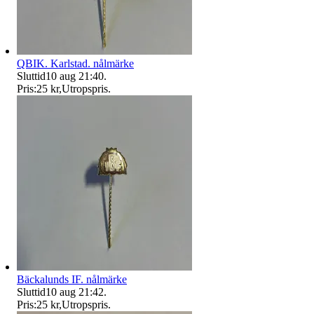
QBIK. Karlstad. nålmärke
Sluttid
10 aug 21:40
.
Pris:
25 kr
,
Utropspris
.
Bäckalunds IF. nålmärke
Sluttid
10 aug 21:42
.
Pris:
25 kr
,
Utropspris
.