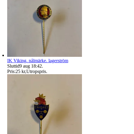
IK Viking. nålmärke. lagerström
Sluttid
9 aug 18:42
.
Pris:
25 kr
,
Utropspris
.