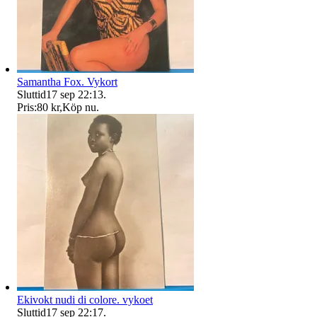
Samantha Fox. Vykort
Sluttid
17 sep 22:13
.
Pris:
80 kr
,
Köp nu
.
Ekivokt nudi di colore. vykoet
Sluttid
17 sep 22:17
.