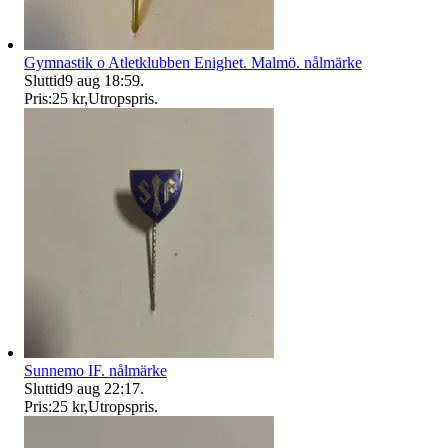
Gymnastik o Atletklubben Enighet. Malmö. nålmärke
Sluttid
9 aug 18:59
.
Pris:
25 kr
,
Utropspris
.
Sunnemo IF. nålmärke
Sluttid
9 aug 22:17
.
Pris:
25 kr
,
Utropspris
.