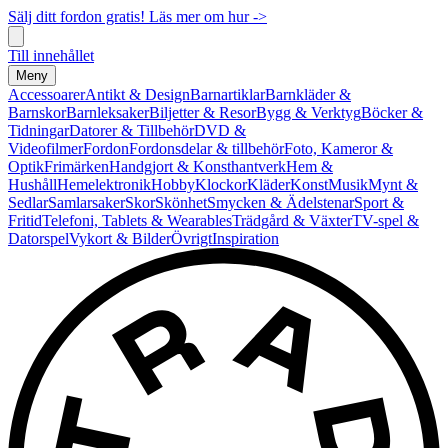
Sälj ditt fordon gratis! Läs mer om hur ->
Till innehållet
Meny
Accessoarer
Antikt & Design
Barnartiklar
Barnkläder &
Barnskor
Barnleksaker
Biljetter & Resor
Bygg & Verktyg
Böcker &
Tidningar
Datorer & Tillbehör
DVD &
Videofilmer
Fordon
Fordonsdelar & tillbehör
Foto, Kameror &
Optik
Frimärken
Handgjort & Konsthantverk
Hem &
Hushåll
Hemelektronik
Hobby
Klockor
Kläder
Konst
Musik
Mynt &
Sedlar
Samlarsaker
Skor
Skönhet
Smycken & Ädelstenar
Sport &
Fritid
Telefoni, Tablets & Wearables
Trädgård & Växter
TV-spel &
Datorspel
Vykort & Bilder
Övrigt
Inspiration