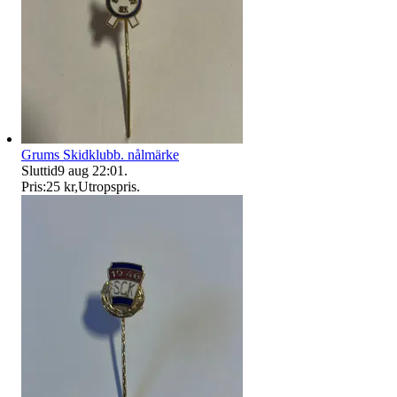
Grums Skidklubb. nålmärke
Sluttid
9 aug 22:01
.
Pris:
25 kr
,
Utropspris
.