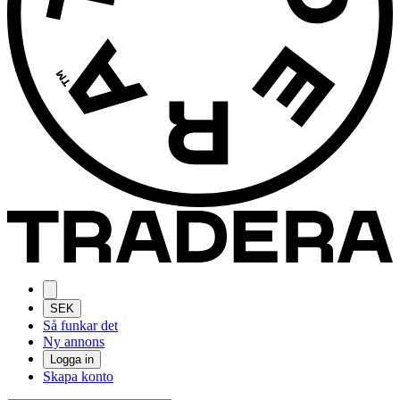
SEK
Så funkar det
Ny annons
Logga in
Skapa konto