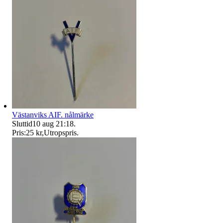
Västanviks AIF. nålmärke
Sluttid
10 aug 21:18
.
Pris:
25 kr
,
Utropspris
.