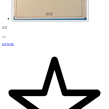
1
/
2
nitjom