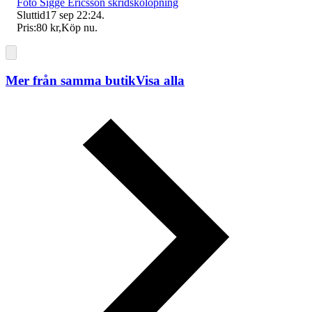
Foto Sigge Ericsson skridskolöpning
Sluttid
17 sep 22:24
.
Pris:
80 kr
,
Köp nu
.
Mer från samma butik
Visa alla