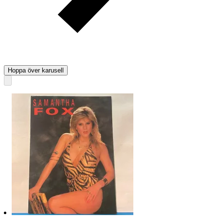
Hoppa över karusell