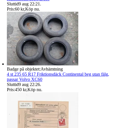
Sluttid
9 aug 22:21
.
Pris:
60 kr
,
Köp nu
.
Badge på objektet:
Avhämtning
4 st 235 65 R17 Friktionsdäck Continental beg utan fälg,
passar Volvo XC60
Sluttid
9 aug 22:26
.
Pris:
450 kr
,
Köp nu
.