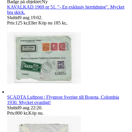
Badge på objektet:
Ny
KAVALKAD 1969 nr 51. "- En exklusiv herrtidning". Mycket
bra skick.
Sluttid
9 aug 19:02
.
Pris:
125 kr
,
Eller Köp nu
185 kr
,
.
SCADTA Luftpost / Flygpost Sverige till Bogota, Colombia
1930. Mycket ovanligt!
Sluttid
9 aug 22:20
.
Pris:
800 kr
,
Köp nu
.