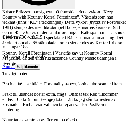
Krister Eriksson har signerat på framsidan detta vykort "Keep it
Country with Kountry Korral Föreningen", Västerås som han
tecknat (finns "KE" i teckningen). Detta vykort (tryckt av Postverket
1981) stämplades med lila stämpel Bältespännarnas årsmöte 1983
och nr 45 av 65 ex under samlarföreningen Bältespännarnas årsmöte
Objektnr
736 418 715
1983. Detta är så kallad specialare i Bältespännarsammanhang. Det
är oklart om alla 65 stämplade korten signerades av Krister Eriksson.
Visningar
188
Kountry Korall Föreningen i Västerås gav ut Kountry Korral
Publicerad
14 jun 20:43
Magazine, då den enda rikstäckande Country Music tidningen i
Sverige.
Anmäl
Sälj liknande
Trevligt material.
Bra kvalité = se bilder. For quality aspect, look at the scanned item.
Frakt till utlandet kostar extra, fråga. Önskas tex Rek tillkommer
endast 105 kr (inom Sverige) totalt 128 kr, jag står för resten av
kostnaden. Emballerar väl men tar ej ansvar för PostNords
hantering.
Naturligtvis samfrakt av fler vunna objekt.