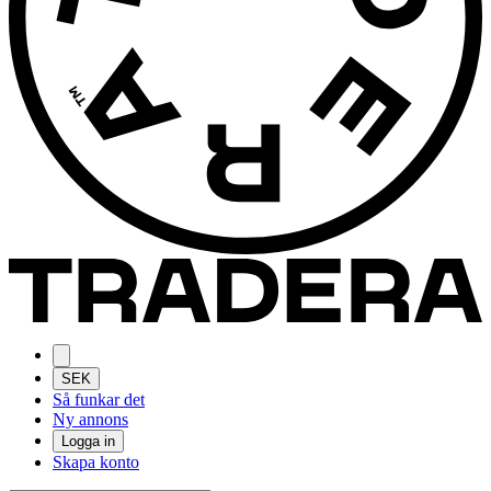
SEK
Så funkar det
Ny annons
Logga in
Skapa konto