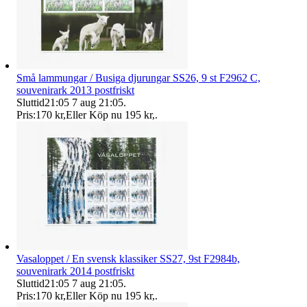
Små lammungar / Busiga djurungar SS26, 9 st F2962 C,
souvenirark 2013 postfriskt
Sluttid
21:05
7 aug 21:05
.
Pris:
170 kr
,
Eller Köp nu
195 kr
,
.
Vasaloppet / En svensk klassiker SS27, 9st F2984b,
souvenirark 2014 postfriskt
Sluttid
21:05
7 aug 21:05
.
Pris:
170 kr
,
Eller Köp nu
195 kr
,
.