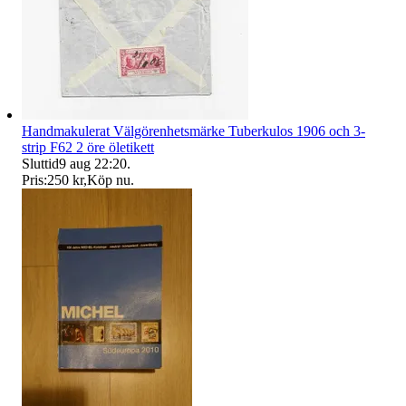
Handmakulerat Välgörenhetsmärke Tuberkulos 1906 och 3-
strip F62 2 öre öletikett
Sluttid
9 aug 22:20
.
Pris:
250 kr
,
Köp nu
.