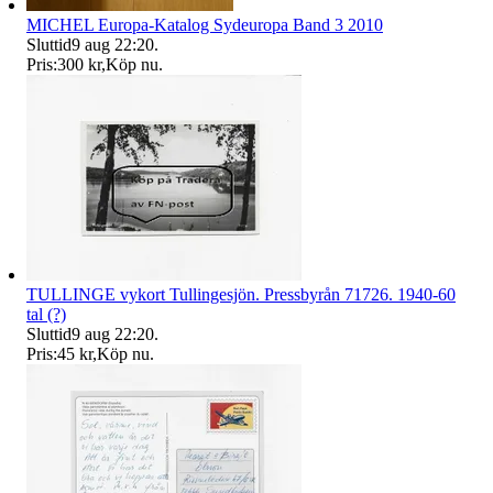
MICHEL Europa-Katalog Sydeuropa Band 3 2010
Sluttid
9 aug 22:20
.
Pris:
300 kr
,
Köp nu
.
TULLINGE vykort Tullingesjön. Pressbyrån 71726. 1940-60
tal (?)
Sluttid
9 aug 22:20
.
Pris:
45 kr
,
Köp nu
.