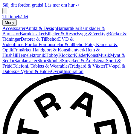
Sälj ditt fordon gratis! Läs mer om hur ->
Till innehållet
Meny
Accessoarer
Antikt & Design
Barnartiklar
Barnkläder &
Barnskor
Barnleksaker
Biljetter & Resor
Bygg & Verktyg
Böcker &
Tidningar
Datorer & Tillbehör
DVD &
Videofilmer
Fordon
Fordonsdelar & tillbehör
Foto, Kameror &
Optik
Frimärken
Handgjort & Konsthantverk
Hem &
Hushåll
Hemelektronik
Hobby
Klockor
Kläder
Konst
Musik
Mynt &
Sedlar
Samlarsaker
Skor
Skönhet
Smycken & Ädelstenar
Sport &
Fritid
Telefoni, Tablets & Wearables
Trädgård & Växter
TV-spel &
Datorspel
Vykort & Bilder
Övrigt
Inspiration