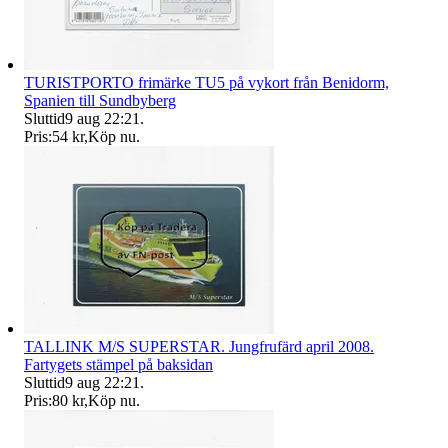
TURISTPORTO frimärke TU5 på vykort från Benidorm,
Spanien till Sundbyberg
Sluttid
9 aug 22:21
.
Pris:
54 kr
,
Köp nu
.
TALLINK M/S SUPERSTAR. Jungfrufärd april 2008.
Fartygets stämpel på baksidan
Sluttid
9 aug 22:21
.
Pris:
80 kr
,
Köp nu
.