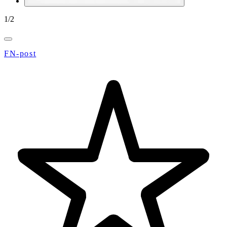
1
/
2
FN-post