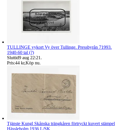
TULLINGE vykort Vy över Tullinge. Pressbyrån 71993.
1940-60 tal (?)
Sluttid
9 aug 22:21
.
Pris:
44 kr
,
Köp nu
.
Tjänste Kungl Skånska trängkåren förtryckt kuvert stämpel
Hässleholm 1936 L/SK