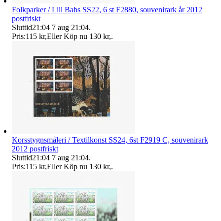
Folkparker / Lill Babs SS22, 6 st F2880, souvenirark år 2012
postfriskt
Sluttid
21:04
7 aug 21:04
.
Pris:
115 kr
,
Eller Köp nu
130 kr
,
.
Korsstygnsmåleri / Textilkonst SS24, 6st F2919 C, souvenirark
2012 postfriskt
Sluttid
21:04
7 aug 21:04
.
Pris:
115 kr
,
Eller Köp nu
130 kr
,
.