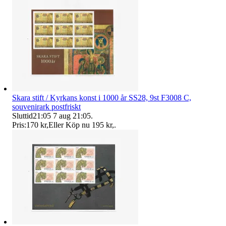
Skara stift / Kyrkans konst i 1000 år SS28, 9st F3008 C,
souvenirark postfriskt
Sluttid
21:05
7 aug 21:05
.
Pris:
170 kr
,
Eller Köp nu
195 kr
,
.