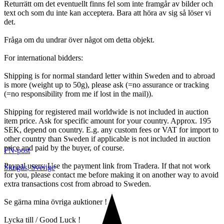
Returrätt om det eventuellt finns fel som inte framgår av bilder och
text och som du inte kan acceptera. Bara att höra av sig så löser vi
det.
Fråga om du undrar över något om detta objekt.
For international bidders:
Shipping is for normal standard letter within Sweden and to abroad
is more (weight up to 50g), please ask (=no assurance or tracking
(=no responsibility from me if lost in the mail)).
Shipping for registered mail worldwide is not included in auction
item price. Ask for specific amount for your country. Approx. 195
SEK, depend on country. E.g. any custom fees or VAT for import to
other country than Sweden if applicable is not included in auction
price and paid by the buyer, of course.
FN-post
Paypal users: Use the payment link from Tradera. If that not work
Skogås
,
Sverige
for you, please contact me before making it on another way to avoid
extra transactions cost from abroad to Sweden.
Se gärna mina övriga auktioner !
Lycka till / Good Luck !