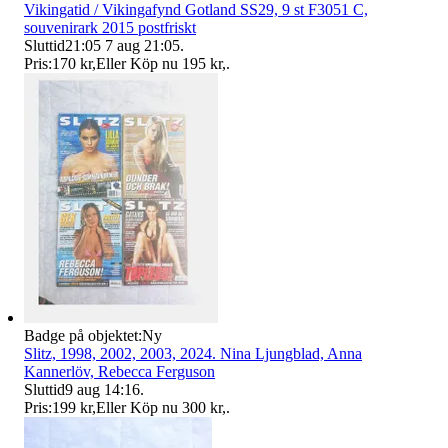
Vikingatid / Vikingafynd Gotland SS29, 9 st F3051 C,
souvenirark 2015 postfriskt
Sluttid
21:05
7 aug 21:05
.
Pris:
170 kr
,
Eller Köp nu
195 kr
,
.
Badge på objektet:
Ny
Slitz, 1998, 2002, 2003, 2024. Nina Ljungblad, Anna
Kannerlöv, Rebecca Ferguson
Sluttid
9 aug 14:16
.
Pris:
199 kr
,
Eller Köp nu
300 kr
,
.