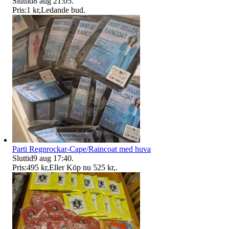
Sluttid
8 aug 21:05
.
Pris:
1 kr
,
Ledande bud
.
Parti Regnrockar-Cape/Raincoat med huva
Sluttid
9 aug 17:40
.
Pris:
495 kr
,
Eller Köp nu
525 kr
,
.