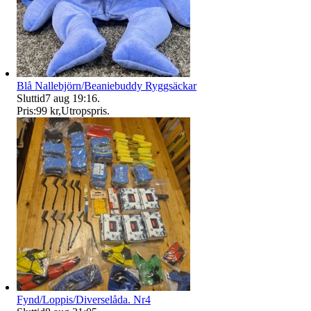
Blå Nallebjörn/Beaniebuddy Ryggsäckar
Sluttid
7 aug 19:16
.
Pris:
99 kr
,
Utropspris
.
Fynd/Loppis/Diverselåda. Nr4