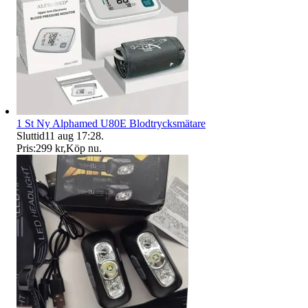
1 St Ny Alphamed U80E Blodtrycksmätare
Sluttid
11 aug 17:28
.
Pris:
299 kr
,
Köp nu
.