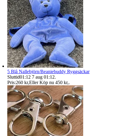
5 Blå Nallebjörn/Beaniebuddy Ryggsäckar
Sluttid
01:12
7 aug 01:12
.
Pris:
260 kr
,
Eller Köp nu
450 kr
,
.