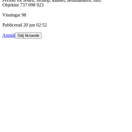
Perfekt för festen, bröllop, kalaset, hemmabaren, mm.
Objektnr
737 098 923
Visningar
98
Publicerad
20 jun 02:52
Anmäl
Sälj liknande