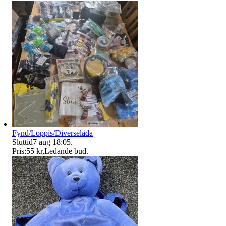
Fynd/Loppis/Diverselåda
Sluttid
7 aug 18:05
.
Pris:
55 kr
,
Ledande bud
.