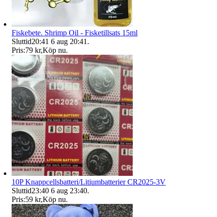
Fiskebete. Shrimp Oil - Fisketillsats 15ml
Sluttid
20:41
6 aug 20:41
.
Pris:
79 kr
,
Köp nu
.
10P Knappcellsbatteri/Litiumbatterier CR2025-3V
Sluttid
23:40
6 aug 23:40
.
Pris:
59 kr
,
Köp nu
.