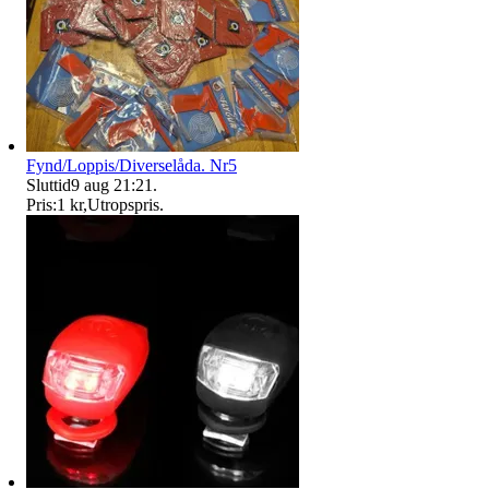
Fynd/Loppis/Diverselåda. Nr5
Sluttid
9 aug 21:21
.
Pris:
1 kr
,
Utropspris
.