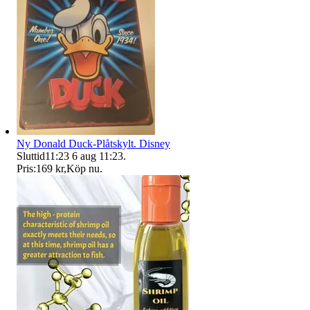
Ny Donald Duck-Plåtskylt. Disney
Sluttid
11:23
6 aug 11:23
.
Pris:
169 kr
,
Köp nu
.