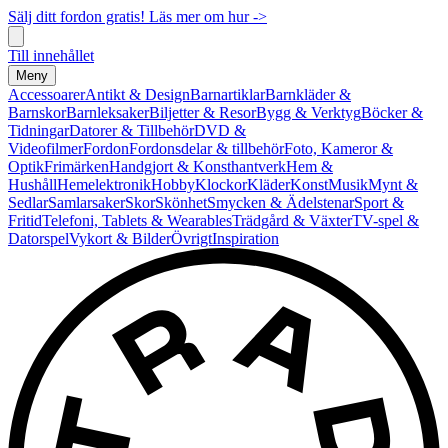
Sälj ditt fordon gratis! Läs mer om hur ->
Till innehållet
Meny
Accessoarer
Antikt & Design
Barnartiklar
Barnkläder &
Barnskor
Barnleksaker
Biljetter & Resor
Bygg & Verktyg
Böcker &
Tidningar
Datorer & Tillbehör
DVD &
Videofilmer
Fordon
Fordonsdelar & tillbehör
Foto, Kameror &
Optik
Frimärken
Handgjort & Konsthantverk
Hem &
Hushåll
Hemelektronik
Hobby
Klockor
Kläder
Konst
Musik
Mynt &
Sedlar
Samlarsaker
Skor
Skönhet
Smycken & Ädelstenar
Sport &
Fritid
Telefoni, Tablets & Wearables
Trädgård & Växter
TV-spel &
Datorspel
Vykort & Bilder
Övrigt
Inspiration