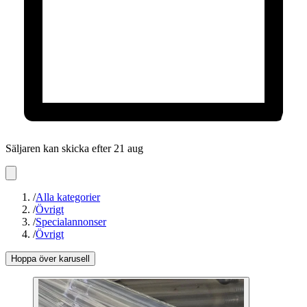
Säljaren kan skicka efter 21 aug
/
Alla kategorier
/
Övrigt
/
Specialannonser
/
Övrigt
Hoppa över karusell