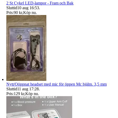
2 St Cykel LED-lampor - Fram och Bak
Sluttid
10 aug 16:53
.
Pris:
90 kr
,
Köp nu
.
Nytt/Oöppnat headset med mic för öppen Mc hjälm. 3,5 mm
Sluttid
11 aug 17:28
.
Pris:
129 kr
,
Köp nu
.