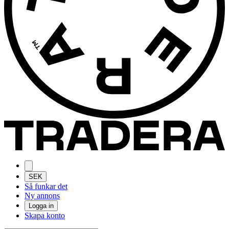
SEK
Så funkar det
Ny annons
Logga in
Skapa konto