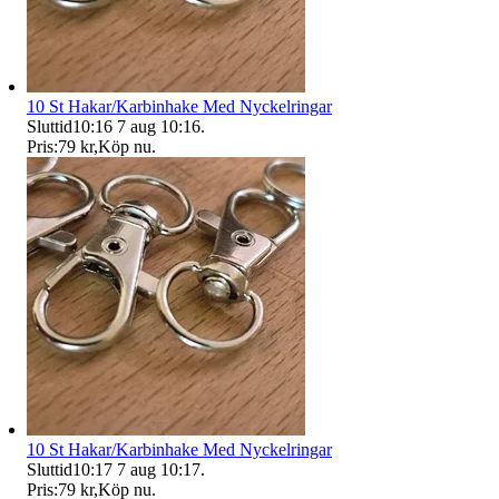
10 St Hakar/Karbinhake Med Nyckelringar
Sluttid
10:16
7 aug 10:16
.
Pris:
79 kr
,
Köp nu
.
10 St Hakar/Karbinhake Med Nyckelringar
Sluttid
10:17
7 aug 10:17
.
Pris:
79 kr
,
Köp nu
.