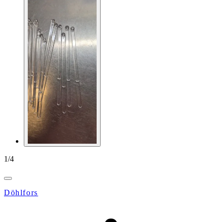
1
/
4
Döhlfors