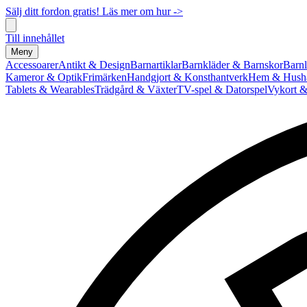
Sälj ditt fordon gratis! Läs mer om hur ->
Till innehållet
Meny
Accessoarer
Antikt & Design
Barnartiklar
Barnkläder & Barnskor
Barnl
Kameror & Optik
Frimärken
Handgjort & Konsthantverk
Hem & Hushå
Tablets & Wearables
Trädgård & Växter
TV-spel & Datorspel
Vykort &