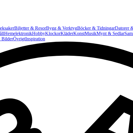
eksaker
Biljetter & Resor
Bygg & Verktyg
Böcker & Tidningar
Datorer &
ll
Hemelektronik
Hobby
Klockor
Kläder
Konst
Musik
Mynt & Sedlar
Saml
 Bilder
Övrigt
Inspiration