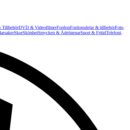
 Tillbehör
DVD & Videofilmer
Fordon
Fordonsdelar & tillbehör
Foto,
arsaker
Skor
Skönhet
Smycken & Ädelstenar
Sport & Fritid
Telefoni,