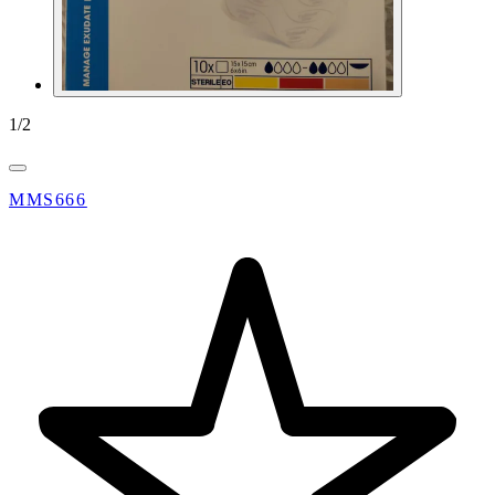
1
/
2
MMS666