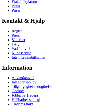
Fraktkalkylatorn
Butik
Priser
Kontakt & Hjälp
Regler
Press
Säkerhet
FAQ
Vad är nytt?
Kundservice
Integritetsinställningar
Information
Användaravtal
Integritetspolicy
Tillgänglighetsredogörelse
Cookies
Jobba på Tradera
Hållbarhetsstrategi
Traderas frakt