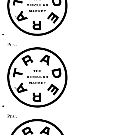
Pris:
.
Pris:
.