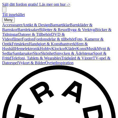
Sälj ditt fordon gratis! Läs mer om hur ->
Till innehållet
Meny
Accessoarer
Antikt & Design
Barnartiklar
Barnkläder &
Barnskor
Barnleksaker
Biljetter & Resor
Bygg & Verktyg
Böcker &
Tidningar
Datorer & Tillbehör
DVD &
Videofilmer
Fordon
Fordonsdelar & tillbehör
Foto, Kameror &
Optik
Frimärken
Handgjort & Konsthantverk
Hem &
Hushåll
Hemelektronik
Hobby
Klockor
Kläder
Konst
Musik
Mynt &
Sedlar
Samlarsaker
Skor
Skönhet
Smycken & Ädelstenar
Sport &
Fritid
Telefoni, Tablets & Wearables
Trädgård & Växter
TV-spel &
Datorspel
Vykort & Bilder
Övrigt
Inspiration