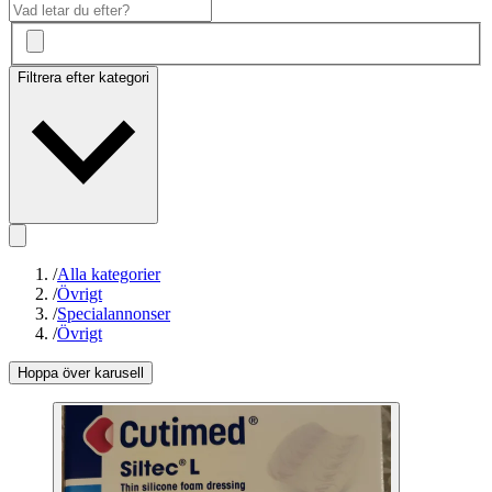
Filtrera efter kategori
/
Alla kategorier
/
Övrigt
/
Specialannonser
/
Övrigt
Hoppa över karusell