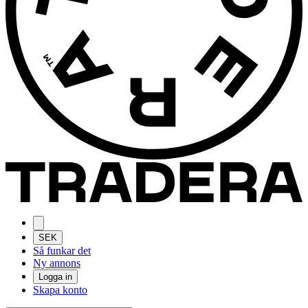
SEK
Så funkar det
Ny annons
Logga in
Skapa konto