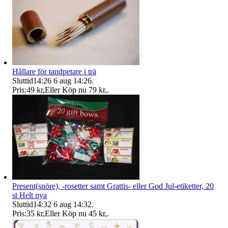
Hållare för tandpetare i trä
Sluttid
14:26
6 aug 14:26
.
Pris:
49 kr
,
Eller Köp nu
79 kr
,
.
Present(snöre), -rosetter samt Grattis- eller God Jul-etiketter, 20
st Helt nya
Sluttid
14:32
6 aug 14:32
.
Pris:
35 kr
,
Eller Köp nu
45 kr
,
.