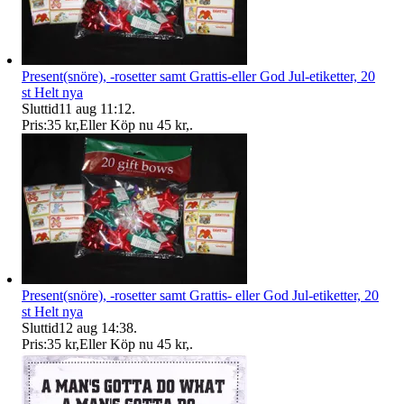
Present(snöre), -rosetter samt Grattis-eller God Jul-etiketter, 20
st Helt nya
Sluttid
11 aug 11:12
.
Pris:
35 kr
,
Eller Köp nu
45 kr
,
.
Present(snöre), -rosetter samt Grattis- eller God Jul-etiketter, 20
st Helt nya
Sluttid
12 aug 14:38
.
Pris:
35 kr
,
Eller Köp nu
45 kr
,
.