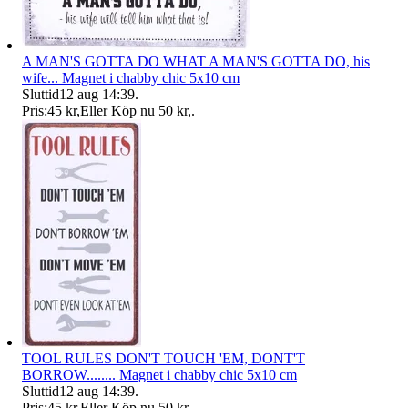
A MAN'S GOTTA DO WHAT A MAN'S GOTTA DO, his
wife... Magnet i chabby chic 5x10 cm
Sluttid
12 aug 14:39
.
Pris:
45 kr
,
Eller Köp nu
50 kr
,
.
TOOL RULES DON'T TOUCH 'EM, DONT'T
BORROW........ Magnet i chabby chic 5x10 cm
Sluttid
12 aug 14:39
.
Pris:
45 kr
,
Eller Köp nu
50 kr
,
.