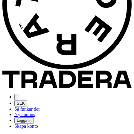
SEK
Så funkar det
Ny annons
Logga in
Skapa konto