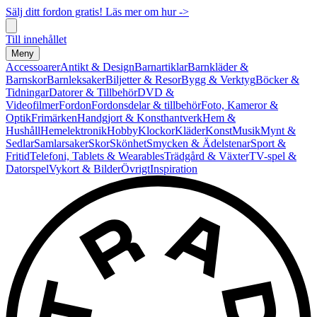
Sälj ditt fordon gratis! Läs mer om hur ->
Till innehållet
Meny
Accessoarer
Antikt & Design
Barnartiklar
Barnkläder &
Barnskor
Barnleksaker
Biljetter & Resor
Bygg & Verktyg
Böcker &
Tidningar
Datorer & Tillbehör
DVD &
Videofilmer
Fordon
Fordonsdelar & tillbehör
Foto, Kameror &
Optik
Frimärken
Handgjort & Konsthantverk
Hem &
Hushåll
Hemelektronik
Hobby
Klockor
Kläder
Konst
Musik
Mynt &
Sedlar
Samlarsaker
Skor
Skönhet
Smycken & Ädelstenar
Sport &
Fritid
Telefoni, Tablets & Wearables
Trädgård & Växter
TV-spel &
Datorspel
Vykort & Bilder
Övrigt
Inspiration