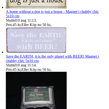
A home without a dog is just a house - Magnet i chabby chic
5x10 cm
Sluttid
10 aug 11:13
.
Pris:
45 kr
,
Eller Köp nu
50 kr
,
.
Save the EARTH, it is the only planet with BEER! Magnet i
chabby chic 5x10 cm
Sluttid
10 aug 11:14
.
Pris:
45 kr
,
Eller Köp nu
50 kr
,
.