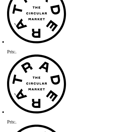
Pris:
.
Pris:
.