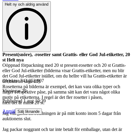
Helt ny och aldrig använd
Present(snöre), -rosetter samt Grattis- eller God Jul-etiketter, 20
st Helt nya
Oöppnad förpackning med 20 st present-rosetter och 20 st Grattis-
eller God Jul-etiketter (bilderna visar Grattis-etiketter, men nu blir
det God Jul-etiketter istället, om du hellre vill ha Grattis-etiketter är
Objektnr
743 052 997
det bara att säga till).
Rosetterna på bilderna är exempel, det kan vara olika typer och
Visningar
29
färger i respektive påse, på samma sätt kan det vara något olika
motiv på etiketterna. I regel är det fler rosetter i påsen,
Publicerad
1 aug 10:39
men det är minst 20 st.
Anmäl
Sälj liknande
Jag vill gärna att betalningen är på mitt konto inom 5 dagar från
auktionens slut.
Jag packar noggrant och tar inte betalt för emballage, utan det är