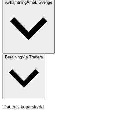
Avhämtning
Åmål, Sverige
Betalning
Via Tradera
Traderas köparskydd