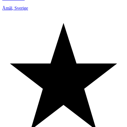
Åmål
,
Sverige