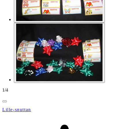
1
/
4
Lille-snuttan