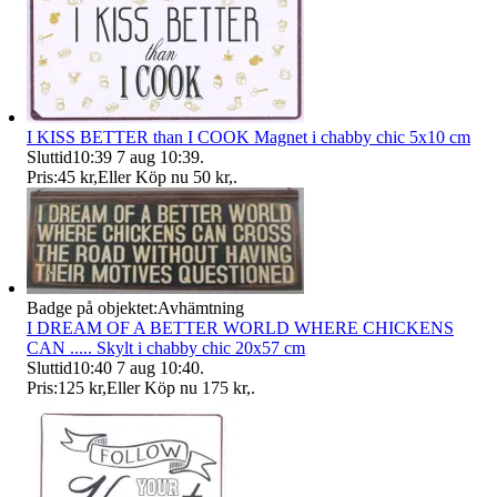
I KISS BETTER than I COOK Magnet i chabby chic 5x10 cm
Sluttid
10:39
7 aug 10:39
.
Pris:
45 kr
,
Eller Köp nu
50 kr
,
.
Badge på objektet:
Avhämtning
I DREAM OF A BETTER WORLD WHERE CHICKENS
CAN ..... Skylt i chabby chic 20x57 cm
Sluttid
10:40
7 aug 10:40
.
Pris:
125 kr
,
Eller Köp nu
175 kr
,
.