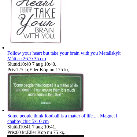
Follow your heart but take your brain with you Metallskylt
Mått ca 26,7x35 cm
Sluttid
10:40
7 aug 10:40
.
Pris:
125 kr
,
Eller Köp nu
175 kr
,
.
Some people think football is a matter of life..... Magnet i
chabby chic 5x10 cm
Sluttid
10:41
7 aug 10:41
.
Pris:
60 kr
,
Eller Köp nu
75 kr
,
.