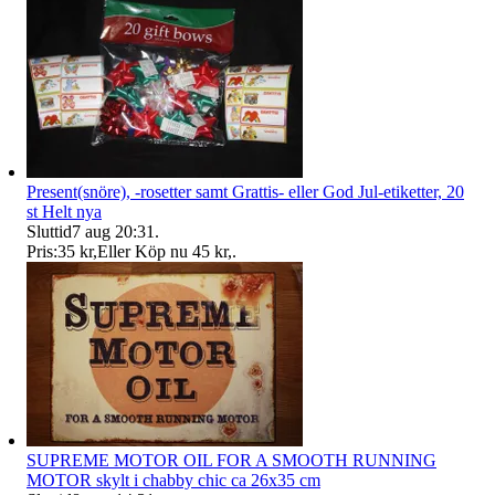
Present(snöre), -rosetter samt Grattis- eller God Jul-etiketter, 20
st Helt nya
Sluttid
7 aug 20:31
.
Pris:
35 kr
,
Eller Köp nu
45 kr
,
.
SUPREME MOTOR OIL FOR A SMOOTH RUNNING
MOTOR skylt i chabby chic ca 26x35 cm