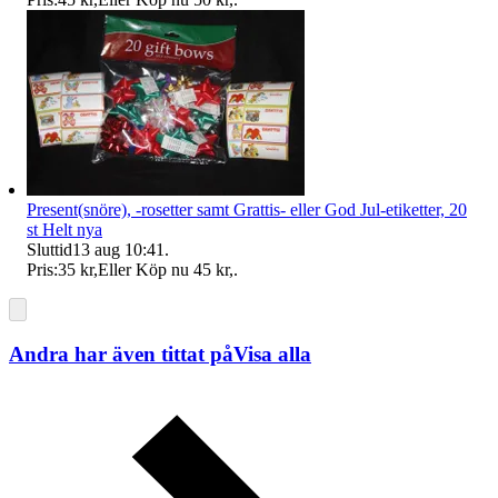
Present(snöre), -rosetter samt Grattis- eller God Jul-etiketter, 20
st Helt nya
Sluttid
13 aug 10:41
.
Pris:
35 kr
,
Eller Köp nu
45 kr
,
.
Andra har även tittat på
Visa alla