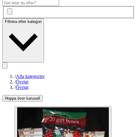
Filtrera efter kategori
/
Alla kategorier
/
Övrigt
/
Övrigt
Hoppa över karusell