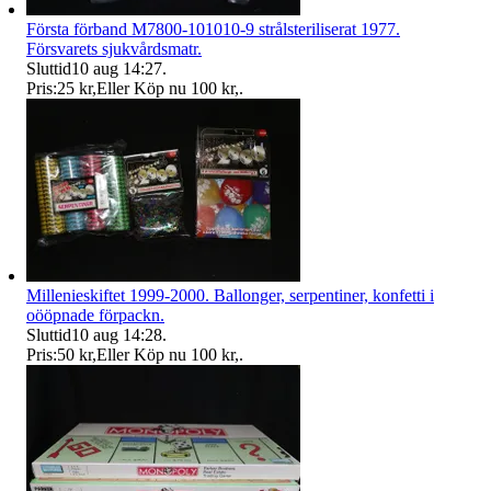
Första förband M7800-101010-9 strålsteriliserat 1977.
Försvarets sjukvårdsmatr.
Sluttid
10 aug 14:27
.
Pris:
25 kr
,
Eller Köp nu
100 kr
,
.
Millenieskiftet 1999-2000. Ballonger, serpentiner, konfetti i
oööpnade förpackn.
Sluttid
10 aug 14:28
.
Pris:
50 kr
,
Eller Köp nu
100 kr
,
.