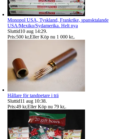
Monopol USA, Tyskland, Frankrike, spansktalande
USA/Mexiko/Sydamerika. Helt nya
Sluttid
10 aug 14:29
.
Pris:
500 kr
,
Eller Köp nu
1 000 kr
,
.
Hållare för tandpetare i trä
Sluttid
11 aug 10:38
.
Pris:
49 kr
,
Eller Köp nu
79 kr
,
.