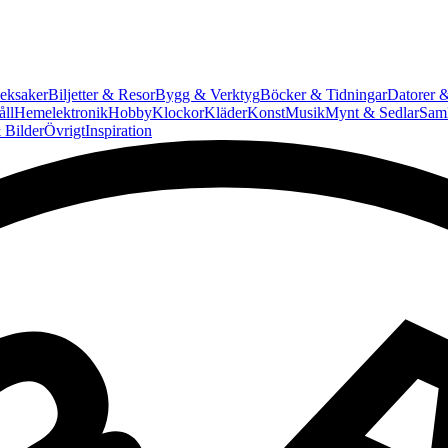
eksaker
Biljetter & Resor
Bygg & Verktyg
Böcker & Tidningar
Datorer &
ll
Hemelektronik
Hobby
Klockor
Kläder
Konst
Musik
Mynt & Sedlar
Saml
 Bilder
Övrigt
Inspiration