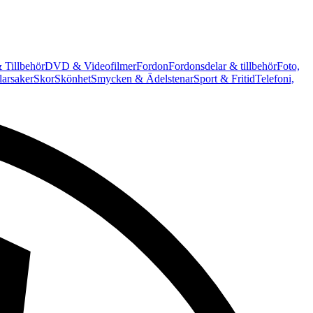
 Tillbehör
DVD & Videofilmer
Fordon
Fordonsdelar & tillbehör
Foto,
arsaker
Skor
Skönhet
Smycken & Ädelstenar
Sport & Fritid
Telefoni,