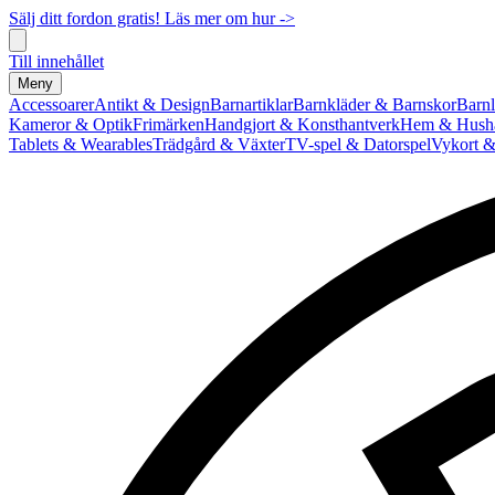
Sälj ditt fordon gratis! Läs mer om hur ->
Till innehållet
Meny
Accessoarer
Antikt & Design
Barnartiklar
Barnkläder & Barnskor
Barnl
Kameror & Optik
Frimärken
Handgjort & Konsthantverk
Hem & Hushå
Tablets & Wearables
Trädgård & Växter
TV-spel & Datorspel
Vykort &