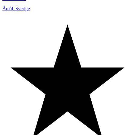
Åmål
,
Sverige