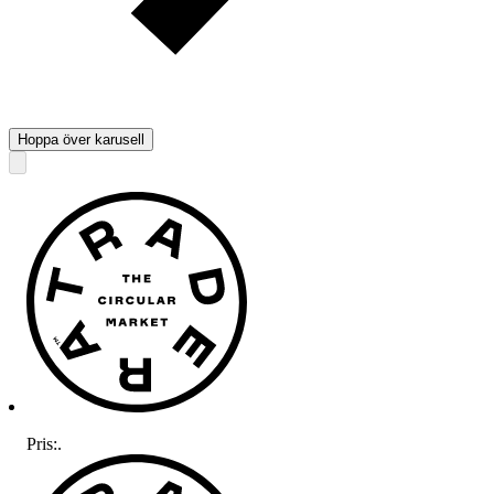
Hoppa över karusell
Pris:
.