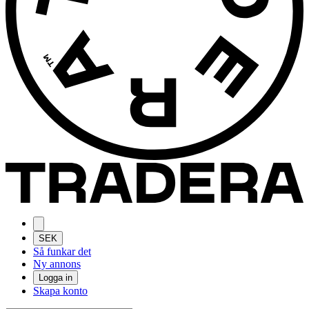
SEK
Så funkar det
Ny annons
Logga in
Skapa konto