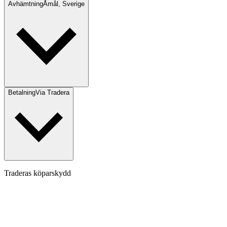
Avhämtning
Åmål, Sverige
Betalning
Via Tradera
Traderas köparskydd