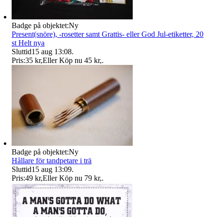
Badge på objektet:
Ny
Present(snöre), -rosetter samt Grattis- eller God Jul-etiketter, 20
st Helt nya
Sluttid
15 aug 13:08
.
Pris:
35 kr
,
Eller Köp nu
45 kr
,
.
Badge på objektet:
Ny
Hållare för tandpetare i trä
Sluttid
15 aug 13:09
.
Pris:
49 kr
,
Eller Köp nu
79 kr
,
.