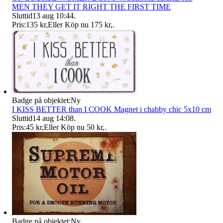
MEN THEY GET IT RIGHT THE FIRST TIME
Sluttid
13 aug 10:44
.
Pris:
135 kr
,
Eller Köp nu
175 kr
,
.
Badge på objektet:
Ny
I KISS BETTER than I COOK Magnet i chabby chic 5x10 cm
Sluttid
14 aug 14:08
.
Pris:
45 kr
,
Eller Köp nu
50 kr
,
.
Badge på objektet:
Ny