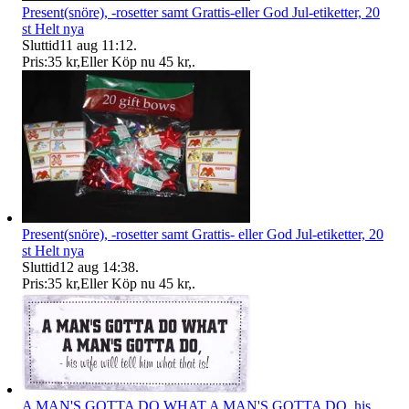
Present(snöre), -rosetter samt Grattis-eller God Jul-etiketter, 20
st Helt nya
Sluttid
11 aug 11:12
.
Pris:
35 kr
,
Eller Köp nu
45 kr
,
.
Present(snöre), -rosetter samt Grattis- eller God Jul-etiketter, 20
st Helt nya
Sluttid
12 aug 14:38
.
Pris:
35 kr
,
Eller Köp nu
45 kr
,
.
A MAN'S GOTTA DO WHAT A MAN'S GOTTA DO, his