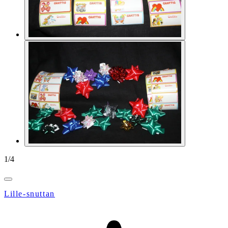
1
/
4
Lille-snuttan