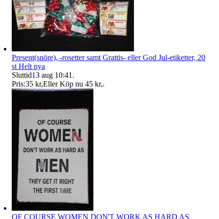
Present(snöre), -rosetter samt Grattis- eller God Jul-etiketter, 20
st Helt nya
Sluttid
13 aug 10:41
.
Pris:
35 kr
,
Eller Köp nu
45 kr
,
.
OF COURSE WOMEN DON'T WORK AS HARD AS