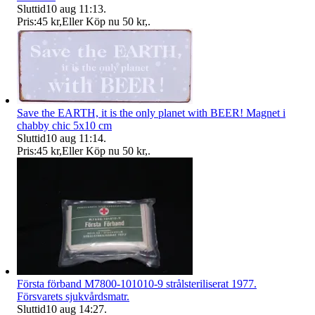
Sluttid
10 aug 11:13
.
Pris:
45 kr
,
Eller Köp nu
50 kr
,
.
Save the EARTH, it is the only planet with BEER! Magnet i
chabby chic 5x10 cm
Sluttid
10 aug 11:14
.
Pris:
45 kr
,
Eller Köp nu
50 kr
,
.
Första förband M7800-101010-9 strålsteriliserat 1977.
Försvarets sjukvårdsmatr.
Sluttid
10 aug 14:27
.