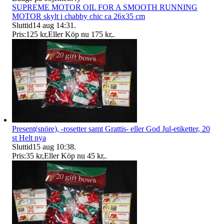
SUPREME MOTOR OIL FOR A SMOOTH RUNNING
MOTOR skylt i chabby chic ca 26x35 cm
Sluttid
14 aug 14:31
.
Pris:
125 kr
,
Eller Köp nu
175 kr
,
.
Present(snöre), -rosetter samt Grattis- eller God Jul-etiketter, 20
st Helt nya
Sluttid
15 aug 10:38
.
Pris:
35 kr
,
Eller Köp nu
45 kr
,
.