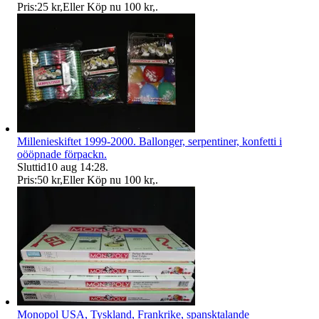
Pris:
25 kr
,
Eller Köp nu
100 kr
,
.
Millenieskiftet 1999-2000. Ballonger, serpentiner, konfetti i
oööpnade förpackn.
Sluttid
10 aug 14:28
.
Pris:
50 kr
,
Eller Köp nu
100 kr
,
.
Monopol USA, Tyskland, Frankrike, spansktalande