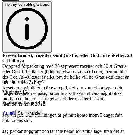
Helt ny och aldrig använd
Present(snöre), -rosetter samt Grattis- eller God Jul-etiketter, 20
st Helt nya
Oöppnad förpackning med 20 st present-rosetter och 20 st Grattis-
eller God Jul-etiketter (bilderna visar Grattis-etiketter, men nu blir
det God Jul-etiketter istället, om du hellre vill ha Grattis-etiketter är
Objektnr
744 226 457
det bara att säga till).
Rosetterna på bilderna är exempel, det kan vara olika typer och
Visningar
15
färger i respektive påse, på samma sätt kan det vara något olika
motiv på etiketterna. I regel är det fler rosetter i påsen,
Publicerad
8 aug 14:08
men det är minst 20 st.
Anmäl
Sälj liknande
Jag vill gärna att betalningen är på mitt konto inom 5 dagar från
auktionens slut.
Jag packar noggrant och tar inte betalt för emballage, utan det är