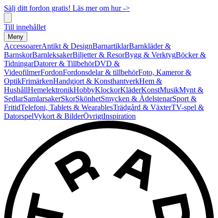
Sälj ditt fordon gratis! Läs mer om hur ->
Till innehållet
Meny
Accessoarer
Antikt & Design
Barnartiklar
Barnkläder &
Barnskor
Barnleksaker
Biljetter & Resor
Bygg & Verktyg
Böcker &
Tidningar
Datorer & Tillbehör
DVD &
Videofilmer
Fordon
Fordonsdelar & tillbehör
Foto, Kameror &
Optik
Frimärken
Handgjort & Konsthantverk
Hem &
Hushåll
Hemelektronik
Hobby
Klockor
Kläder
Konst
Musik
Mynt &
Sedlar
Samlarsaker
Skor
Skönhet
Smycken & Ädelstenar
Sport &
Fritid
Telefoni, Tablets & Wearables
Trädgård & Växter
TV-spel &
Datorspel
Vykort & Bilder
Övrigt
Inspiration