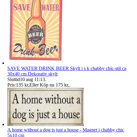
SAVE WATER DRINK BEER Skylt i s k chabby chic-stil ca
30x40 cm Dekorativ skylt
Sluttid
10 aug 11:13
.
Pris:
135 kr
,
Eller Köp nu
175 kr
,
.
A home without a dog is just a house - Magnet i chabby chic
5x10 cm