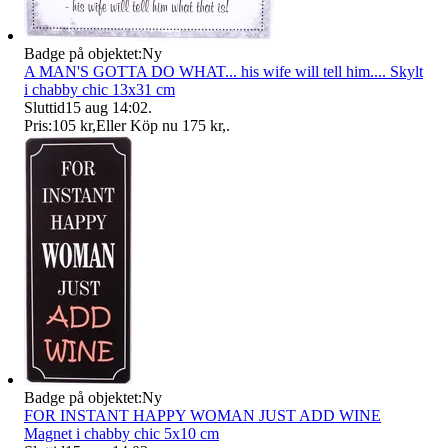
Badge på objektet:
Ny
A MAN'S GOTTA DO WHAT... his wife will tell him.... Skylt
i chabby chic 13x31 cm
Sluttid
15 aug 14:02
.
Pris:
105 kr
,
Eller Köp nu
175 kr
,
.
Badge på objektet:
Ny
FOR INSTANT HAPPY WOMAN JUST ADD WINE
Magnet i chabby chic 5x10 cm