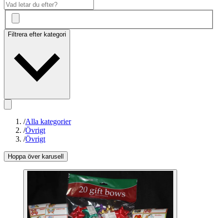
Filtrera efter kategori
/
Alla kategorier
/
Övrigt
/
Övrigt
Hoppa över karusell