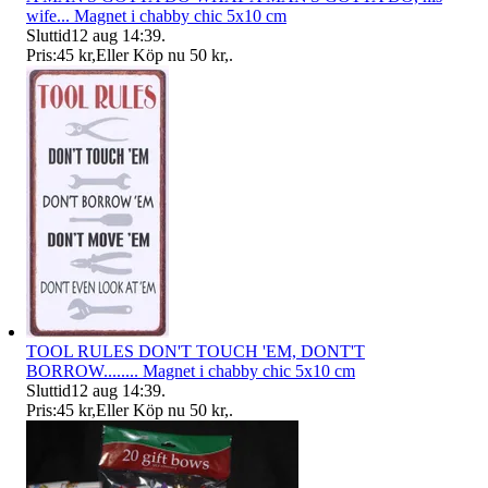
wife... Magnet i chabby chic 5x10 cm
Sluttid
12 aug 14:39
.
Pris:
45 kr
,
Eller Köp nu
50 kr
,
.
TOOL RULES DON'T TOUCH 'EM, DONT'T
BORROW........ Magnet i chabby chic 5x10 cm
Sluttid
12 aug 14:39
.
Pris:
45 kr
,
Eller Köp nu
50 kr
,
.