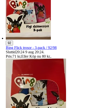
92
Bing Flick trosor - 3-pack / 92/98
Sluttid
20:24
9 aug 20:24
.
Pris:
71 kr
,
Eller Köp nu
80 kr
,
.