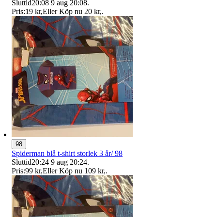
Sluttid
20:08
9 aug 20:08
.
Pris:
19 kr
,
Eller Köp nu
20 kr
,
.
98
Spiderman blå t-shirt storlek 3 år/ 98
Sluttid
20:24
9 aug 20:24
.
Pris:
99 kr
,
Eller Köp nu
109 kr
,
.