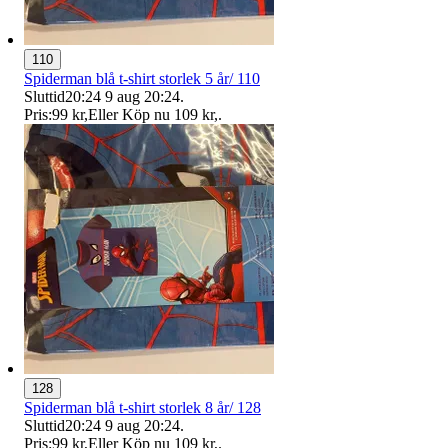
110
Spiderman blå t-shirt storlek 5 år/ 110
Sluttid
20:24
9 aug 20:24
.
Pris:
99 kr
,
Eller Köp nu
109 kr
,
.
128
Spiderman blå t-shirt storlek 8 år/ 128
Sluttid
20:24
9 aug 20:24
.
Pris:
99 kr
,
Eller Köp nu
109 kr
,
.