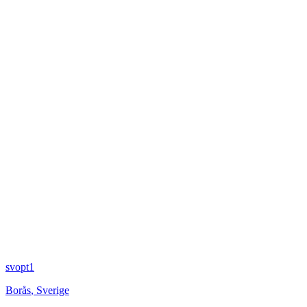
svopt1
Borås
,
Sverige