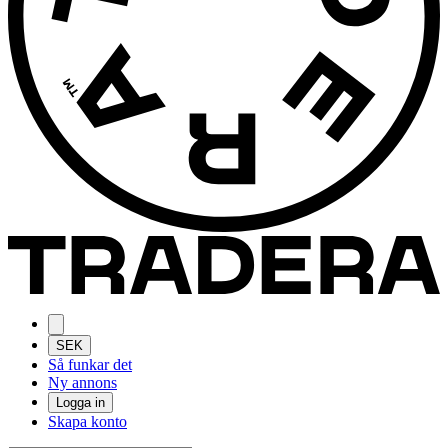
SEK
Så funkar det
Ny annons
Logga in
Skapa konto