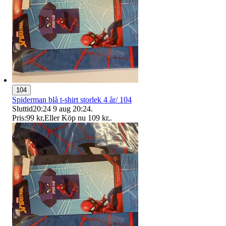
104
Spiderman blå t-shirt storlek 4 år/ 104
Sluttid
20:24
9 aug 20:24
.
Pris:
99 kr
,
Eller Köp nu
109 kr
,
.