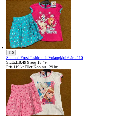
110
Set med Frost T-shirt och Volangkjol 6 år - 110
Sluttid
18:49
9 aug 18:49
.
Pris:
119 kr
,
Eller Köp nu
129 kr
,
.