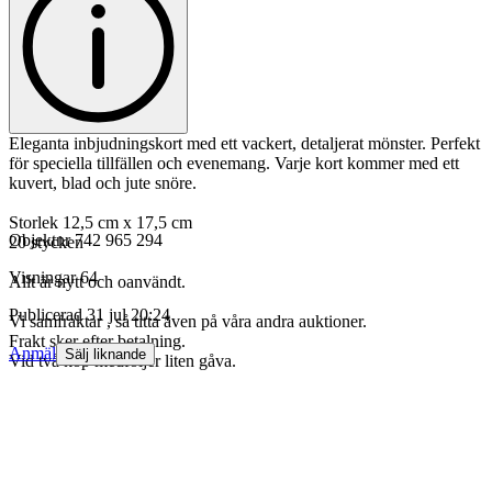
Eleganta inbjudningskort med ett vackert, detaljerat mönster. Perfekt
för speciella tillfällen och evenemang. Varje kort kommer med ett
kuvert, blad och jute snöre.
Storlek 12,5 cm x 17,5 cm
Objektnr
742 965 294
20 stycken
Visningar
64
Allt är nytt och oanvändt.
Publicerad
31 jul 20:24
Vi samfraktar , så titta även på våra andra auktioner.
Frakt sker efter betalning.
Anmäl
Sälj liknande
Vid två köp medföljer liten gåva.