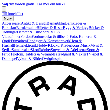
Sälj ditt fordon gratis! Läs mer om hur ->
Till innehållet
Meny
Accessoarer
Antikt & Design
Barnartiklar
Barnkläder &
Barnskor
Barnleksaker
Biljetter & Resor
Bygg & Verktyg
Böcker &
Tidningar
Datorer & Tillbehör
DVD &
Videofilmer
Fordon
Fordonsdelar & tillbehör
Foto, Kameror &
Optik
Frimärken
Handgjort & Konsthantverk
Hem &
Hushåll
Hemelektronik
Hobby
Klockor
Kläder
Konst
Musik
Mynt &
Sedlar
Samlarsaker
Skor
Skönhet
Smycken & Ädelstenar
Sport &
Fritid
Telefoni, Tablets & Wearables
Trädgård & Växter
TV-spel &
Datorspel
Vykort & Bilder
Övrigt
Inspiration