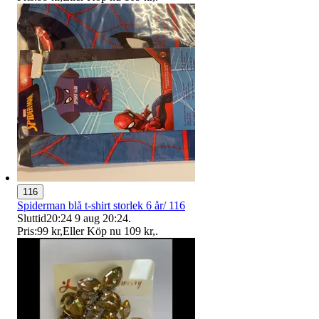
116
Spiderman blå t-shirt storlek 6 år/ 116
Sluttid
20:24
9 aug 20:24
.
Pris:
99 kr
,
Eller Köp nu
109 kr
,
.