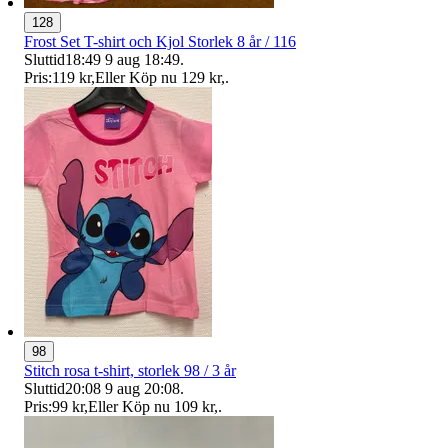
128
Frost Set T-shirt och Kjol Storlek 8 år / 116
Sluttid
18:49
9 aug 18:49
.
Pris:
119 kr
,
Eller Köp nu
129 kr
,
.
98
Stitch rosa t-shirt, storlek 98 / 3 år
Sluttid
20:08
9 aug 20:08
.
Pris:
99 kr
,
Eller Köp nu
109 kr
,
.