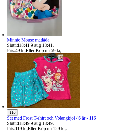
Minnie Mouse matlåda
Sluttid
18:41
9 aug 18:41
.
Pris:
49 kr
,
Eller Köp nu
59 kr
,
.
116
Set med Frost T-shirt och Volangkjol / 6 år - 116
Sluttid
18:49
9 aug 18:49
.
Pris:
119 kr
,
Eller Köp nu
129 kr
,
.