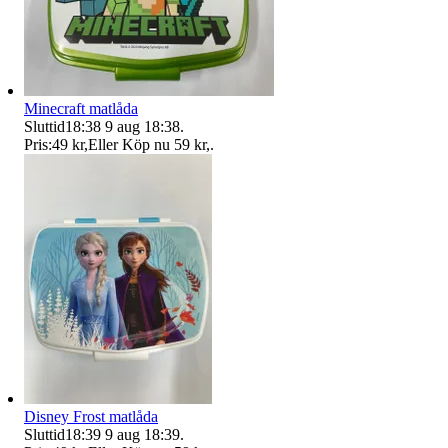
Minecraft matlåda
Sluttid
18:38
9 aug 18:38
.
Pris:
49 kr
,
Eller Köp nu
59 kr
,
.
Disney Frost matlåda
Sluttid
18:39
9 aug 18:39
.