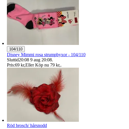
104/110
Disney Mimmi rosa strumpbyxor - 104/110
Sluttid
20:08
9 aug 20:08
.
Pris:
69 kr
,
Eller Köp nu
79 kr
,
.
Röd brosch/ hårsnodd