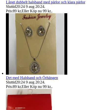
Långt dubbelt halsband med pärlor och klara pärlor
Sluttid
20:24
9 aug 20:24
.
Pris:
89 kr
,
Eller Köp nu
99 kr
,
.
Det med Halsband och Örhängen
Sluttid
20:24
9 aug 20:24
.
Pris:
89 kr
,
Eller Köp nu
99 kr
,
.