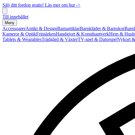
Sälj ditt fordon gratis! Läs mer om hur ->
Till innehållet
Meny
Accessoarer
Antikt & Design
Barnartiklar
Barnkläder & Barnskor
Barnl
Kameror & Optik
Frimärken
Handgjort & Konsthantverk
Hem & Hushå
Tablets & Wearables
Trädgård & Växter
TV-spel & Datorspel
Vykort &