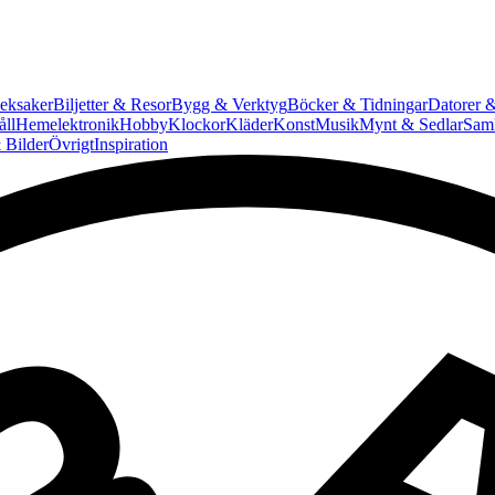
eksaker
Biljetter & Resor
Bygg & Verktyg
Böcker & Tidningar
Datorer &
ll
Hemelektronik
Hobby
Klockor
Kläder
Konst
Musik
Mynt & Sedlar
Saml
 Bilder
Övrigt
Inspiration