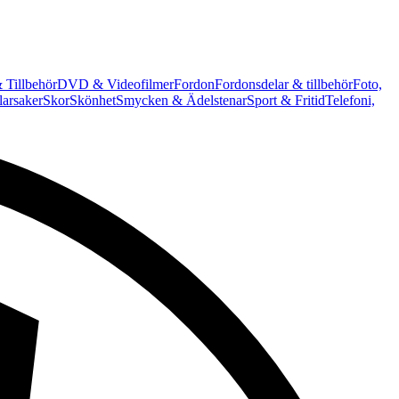
 Tillbehör
DVD & Videofilmer
Fordon
Fordonsdelar & tillbehör
Foto,
arsaker
Skor
Skönhet
Smycken & Ädelstenar
Sport & Fritid
Telefoni,