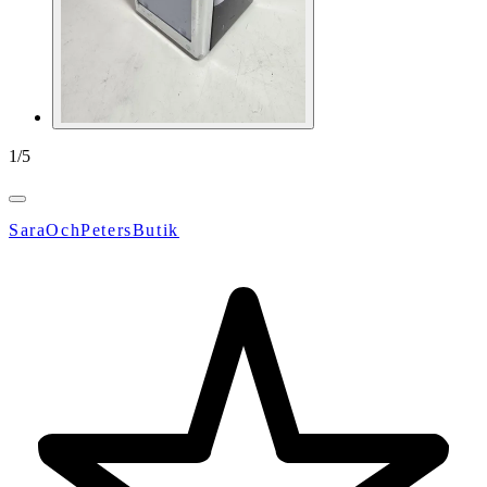
1
/
5
SaraOchPetersButik