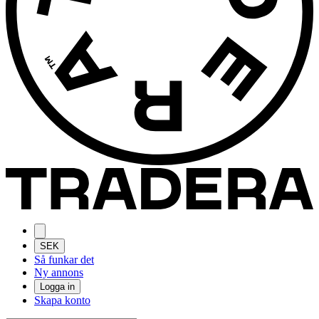
SEK
Så funkar det
Ny annons
Logga in
Skapa konto