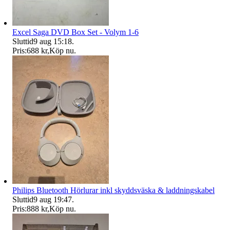
Excel Saga DVD Box Set - Volym 1-6
Sluttid
9 aug 15:18
.
Pris:
688 kr
,
Köp nu
.
Philips Bluetooth Hörlurar inkl skyddsväska & laddningskabel
Sluttid
9 aug 19:47
.
Pris:
888 kr
,
Köp nu
.