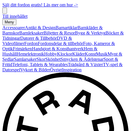
Sälj ditt fordon gratis! Läs mer om hur ->
Till innehållet
Meny
Accessoarer
Antikt & Design
Barnartiklar
Barnkläder &
Barnskor
Barnleksaker
Biljetter & Resor
Bygg & Verktyg
Böcker &
Tidningar
Datorer & Tillbehör
DVD &
Videofilmer
Fordon
Fordonsdelar & tillbehör
Foto, Kameror &
Optik
Frimärken
Handgjort & Konsthantverk
Hem &
Hushåll
Hemelektronik
Hobby
Klockor
Kläder
Konst
Musik
Mynt &
Sedlar
Samlarsaker
Skor
Skönhet
Smycken & Ädelstenar
Sport &
Fritid
Telefoni, Tablets & Wearables
Trädgård & Växter
TV-spel &
Datorspel
Vykort & Bilder
Övrigt
Inspiration