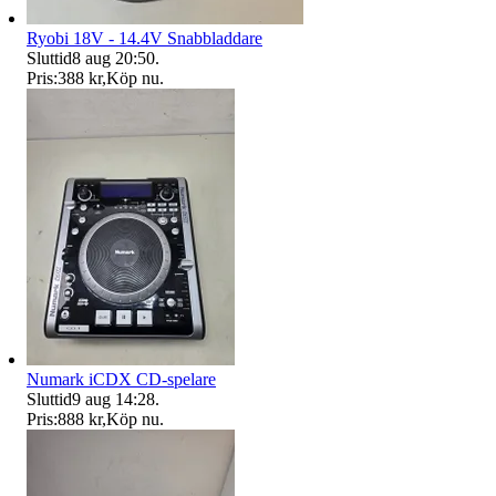
Ryobi 18V - 14.4V Snabbladdare
Sluttid
8 aug 20:50
.
Pris:
388 kr
,
Köp nu
.
Numark iCDX CD-spelare
Sluttid
9 aug 14:28
.
Pris:
888 kr
,
Köp nu
.