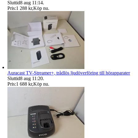
Sluttid
8 aug 11:14
.
Pris:
1 288 kr
,
Köp nu
.
Auracast TV-Streamer+, trådlös ljudöverföring till hörapparater
Sluttid
8 aug 11:20
.
Pris:
1 688 kr
,
Köp nu
.