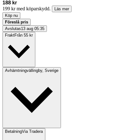
188 kr
199 kr med köparskydd.
Läs mer
Köp nu
Föreslå pris
Avslutas
13 aug 05:35
Frakt
Från 55 kr
Avhämtning
vällingby, Sverige
Betalning
Via Tradera