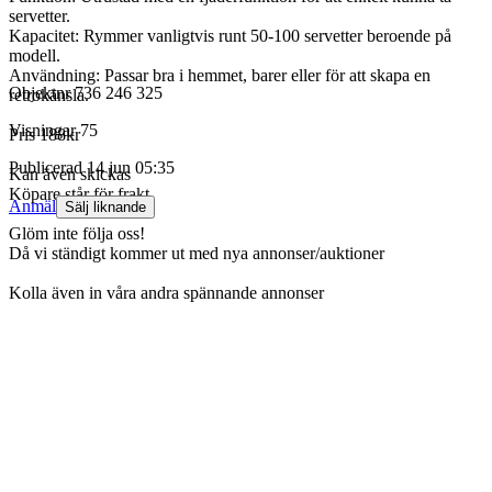
servetter.
Kapacitet: Rymmer vanligtvis runt 50-100 servetter beroende på
modell.
Användning: Passar bra i hemmet, barer eller för att skapa en
Objektnr
736 246 325
retrokänsla.
Visningar
75
Pris 188kr
Publicerad
14 jun 05:35
Kan även skickas
Köpare står för frakt
Anmäl
Sälj liknande
Glöm inte följa oss!
Då vi ständigt kommer ut med nya annonser/auktioner
Kolla även in våra andra spännande annonser