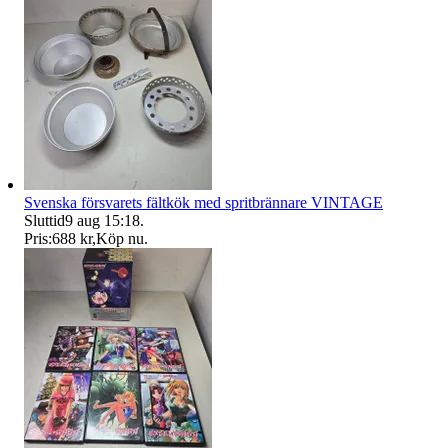
Svenska försvarets fältkök med spritbrännare VINTAGE
Sluttid
9 aug 15:18
.
Pris:
688 kr
,
Köp nu
.