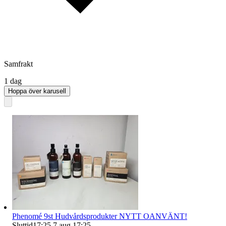
Samfrakt
1 dag
Hoppa över karusell
Phenomé 9st Hudvårdsprodukter NYTT OANVÄNT!
Sluttid
17:25
7 aug 17:25
.