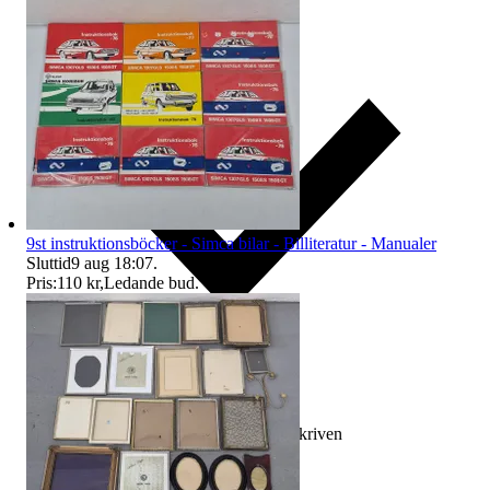
9st instruktionsböcker - Simca bilar - Billiteratur - Manualer
Sluttid
9 aug 18:07
.
Pris:
110 kr
,
Ledande bud
.
Ersättning om varan inte är som beskriven