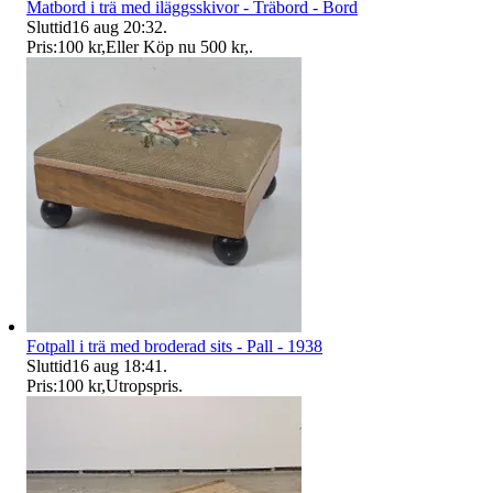
Matbord i trä med iläggsskivor - Träbord - Bord
Sluttid
16 aug 20:32
.
Pris:
100 kr
,
Eller Köp nu
500 kr
,
.
Fotpall i trä med broderad sits - Pall - 1938
Sluttid
16 aug 18:41
.
Pris:
100 kr
,
Utropspris
.