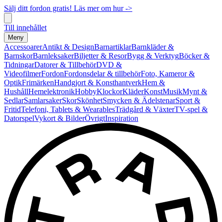
Sälj ditt fordon gratis! Läs mer om hur ->
Till innehållet
Meny
Accessoarer
Antikt & Design
Barnartiklar
Barnkläder &
Barnskor
Barnleksaker
Biljetter & Resor
Bygg & Verktyg
Böcker &
Tidningar
Datorer & Tillbehör
DVD &
Videofilmer
Fordon
Fordonsdelar & tillbehör
Foto, Kameror &
Optik
Frimärken
Handgjort & Konsthantverk
Hem &
Hushåll
Hemelektronik
Hobby
Klockor
Kläder
Konst
Musik
Mynt &
Sedlar
Samlarsaker
Skor
Skönhet
Smycken & Ädelstenar
Sport &
Fritid
Telefoni, Tablets & Wearables
Trädgård & Växter
TV-spel &
Datorspel
Vykort & Bilder
Övrigt
Inspiration