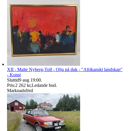
XII - Malte Nyberg-Tolf - Olja på duk - "Afrikanskt landskap"
- Konst
Sluttid
9 aug 19:00
.
Pris:
2 262 kr
,
Ledande bud
.
Marknadsförd