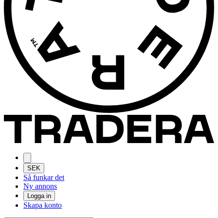
SEK
Så funkar det
Ny annons
Logga in
Skapa konto