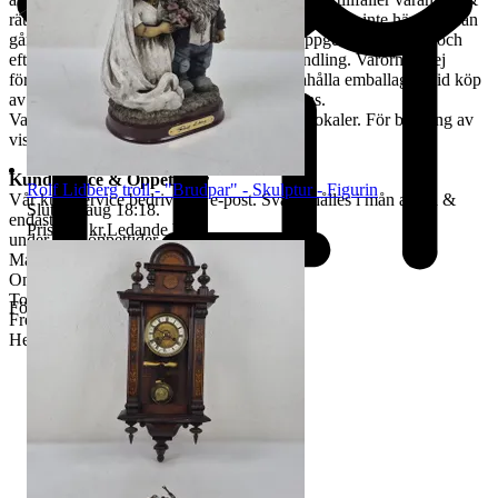
rätten till återbetalning är förbrukad. Kan Du själv inte hämta varan
går det skicka ett ombud. Ombudet skall uppge kundens för- och
efternamn, varubeskrivning & egen ID-handling. Varorna är ej
förpackade & kunden måste själv tillhandahålla emballage. Vid köp
av skrymmande gods, måste bärhjälp medtas.
Varorna finns att titta på vid begäran i våra lokaler. För bokning av
visning kontakta oss, se nedan.
Kundservice & Öppettider
Rolf Lidberg troll - "Brudpar" - Skulptur - Figurin
Vår kundservice bedrivs via e-post. Svar erhålles i mån av tid &
Sluttid
9 aug 18:18
.
endast
Pris:
325 kr
,
Ledande bud
.
under våra öppettider.
Måndag-Tisdag: 12:00-16:30
Onsdag: 8:00-18:00
Torsdag: 12:00-16:30
Företag
Fredag: 10:00-15:00
Helgdagar & röda dagar STÄNGT