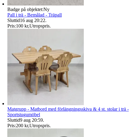
Badge på objektet:
Ny
Pall i trä - Bemålad - Träpall
Sluttid
16 aug 20:22
.
Pris:
100 kr
,
Utropspris
.
Matgrupp - Matbord med förlängningsskiva & 4 st. stolar i trä -
Sportstugumöbel
Sluttid
9 aug 20:59
.
Pris:
200 kr
,
Utropspris
.