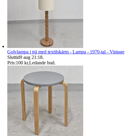
Golvlampa i trä med textilskärm - Lampa - 1970-tal - Vintage
Sluttid
9 aug 21:18
.
Pris:
100 kr
,
Ledande bud
.