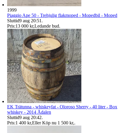
1999
Piaggio Ape 50 - Trehjulig flakmoped - Mopedbil - Moped
Sluttid
9 aug 20:51
.
Pris:
13 000 kr
,
Ledande bud
.
EK Trätunna - whiskeyfat - Oloroso Sherry - 40 liter - Box
whiskey - 2014 Ådalen
Sluttid
9 aug 20:42
.
Pris:
1 400 kr
,
Eller Köp nu
1 500 kr
,
.