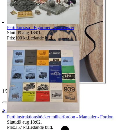
Parti kuriosa - Figuriner - Souvenirer
Sluttid
9 aug 18:01
.
Pris:
100 kr
,
Ledande bud
.
1
/
7
Auktionsbyra
Parti instruktionsböcker militärfordon - Manualer - Fordon
Sluttid
9 aug 18:02
.
Pris:
357 kr
,
Ledande bud
.