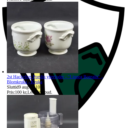
2st Hackefors Porslin ytterfoder - "Linnea Borealis" -
Blomkruka - Kruka
Sluttid
9 aug 18:10
.
Pris:
100 kr
,
Ledande bud
.