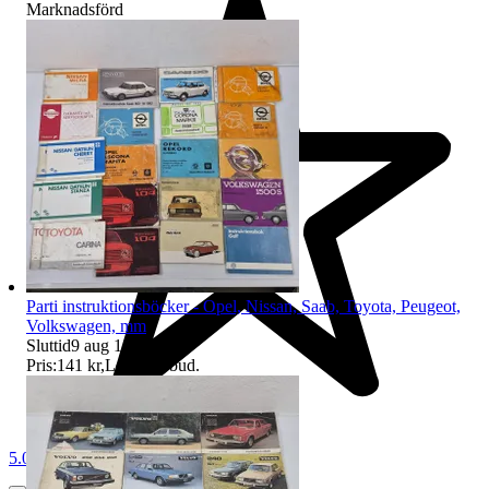
Marknadsförd
Parti instruktionsböcker - Opel, Nissan, Saab, Toyota, Peugeot,
Volkswagen, mm
Sluttid
9 aug 18:03
.
Pris:
141 kr
,
Ledande bud
.
5.0