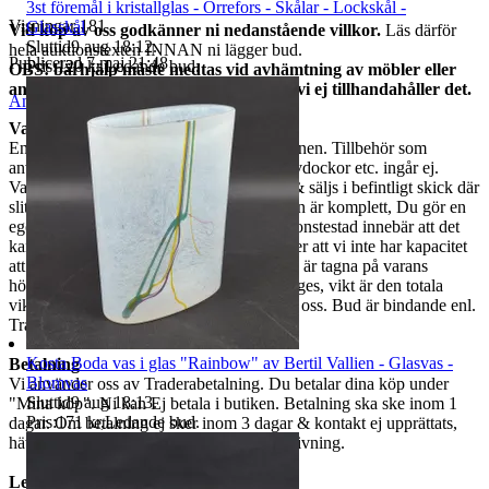
3st föremål i kristallglas - Orrefors - Skålar - Lockskål -
Visningar
181
Glasskål
Vid köp av oss godkänner ni nedanstående villkor.
Läs därför
Sluttid
9 aug 18:12
.
hela auktionstexten INNAN ni lägger bud.
Publicerad
7 maj 21:48
Pris:
120 kr
,
Ledande bud
.
OBS! bärhjälp måste medtas vid avhämtning av möbler eller
andra stora och/eller tunga föremål då vi ej tillhandahåller det.
Anmäl
Sälj liknande
Varubeskrivning
Endast det ni ser på bilderna ingår i auktionen. Tillbehör som
används vid fotografering, som stativ, provdockor etc. ingår ej.
Varorna är begagnade om ej annat anges & säljs i befintligt skick där
slitage kan finnas. Vi garanterar ej att varan är komplett, Du gör en
egen bedömning enligt bilderna. Ej funktionstestad innebär att det
kan saknas delar, att den är ur funktion eller att vi inte har kapacitet
att utföra ett funktionstest. Mått som anges är tagna på varans
högsta/längsta/bredaste del om annat ej anges, vikt är den totala
vikten på varan. Vid frågor måste ni maila oss. Bud är bindande enl.
Traderas regler.
Kosta Boda vas i glas "Rainbow" av Bertil Vallien - Glasvas -
Betalning
Blomvas
Vi använder oss av Traderabetalning. Du betalar dina köp under
Sluttid
9 aug 18:13
.
"Mina köp". Ni kan Ej betala i butiken. Betalning ska ske inom 1
Pris:
171 kr
,
Ledande bud
.
dagar. Om betalning ej sker inom 3 dagar & kontakt ej upprättats,
hävs köpet & Du spärras från vidare budgivning.
Leverans & Samfrakt