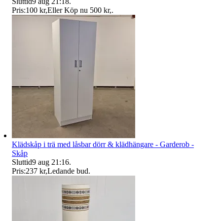
Sluttid
9 aug 21:18
.
Pris:
100 kr
,
Eller Köp nu
500 kr
,
.
Klädskåp i trä med låsbar dörr & klädhängare - Garderob -
Skåp
Sluttid
9 aug 21:16
.
Pris:
237 kr
,
Ledande bud
.