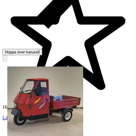
Hoppa över karusell
165 012 omdömen
Läs omdömen
Följ