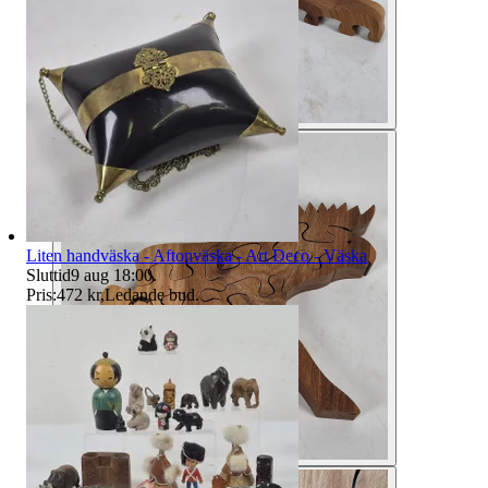
Liten handväska - Aftonväska - Art Deco - Väska
Sluttid
9 aug 18:00
.
Pris:
472 kr
,
Ledande bud
.