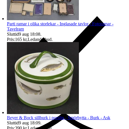
Parti ramar i olika storlekar - Inglasade tavlor - Fotoramar -
Tavelram
Sluttid
9 aug 18:08
.
Pris:
165 kr
,
Ledande bud
.
Ersättning om du inte får din vara
Beyer & Bock sillburk i porslin - Smörbytta - Burk - Ask
Sluttid
9 aug 18:09
.
Pris:
390 kr
,
Ledande bud
.