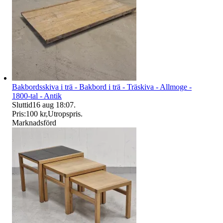
Bakbordsskiva i trä - Bakbord i trä - Träskiva - Allmoge -
1800-tal - Antik
Sluttid
16 aug 18:07
.
Pris:
100 kr
,
Utropspris
.
Marknadsförd