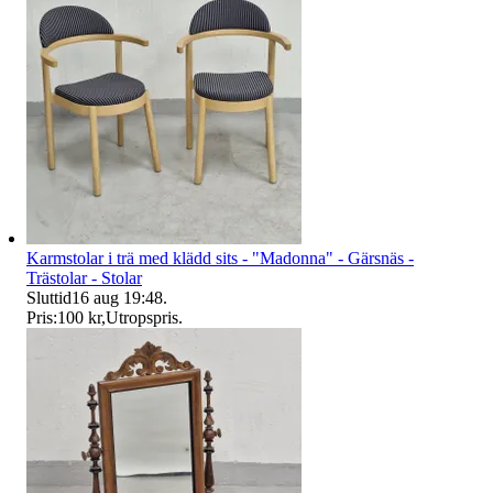
Karmstolar i trä med klädd sits - "Madonna" - Gärsnäs -
Trästolar - Stolar
Sluttid
16 aug 19:48
.
Pris:
100 kr
,
Utropspris
.