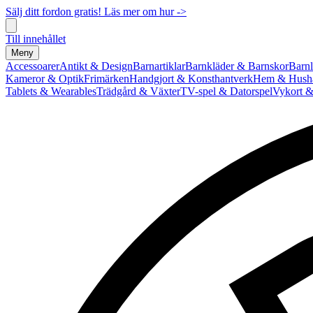
Sälj ditt fordon gratis! Läs mer om hur ->
Till innehållet
Meny
Accessoarer
Antikt & Design
Barnartiklar
Barnkläder & Barnskor
Barnl
Kameror & Optik
Frimärken
Handgjort & Konsthantverk
Hem & Hushå
Tablets & Wearables
Trädgård & Växter
TV-spel & Datorspel
Vykort &