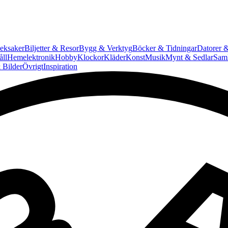
eksaker
Biljetter & Resor
Bygg & Verktyg
Böcker & Tidningar
Datorer &
ll
Hemelektronik
Hobby
Klockor
Kläder
Konst
Musik
Mynt & Sedlar
Saml
 Bilder
Övrigt
Inspiration