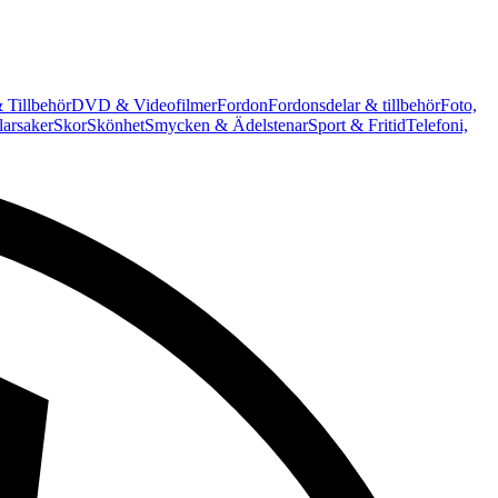
 Tillbehör
DVD & Videofilmer
Fordon
Fordonsdelar & tillbehör
Foto,
arsaker
Skor
Skönhet
Smycken & Ädelstenar
Sport & Fritid
Telefoni,