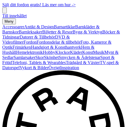
Sälj ditt fordon gratis! Läs mer om hur ->
Till innehållet
Meny
Accessoarer
Antikt & Design
Barnartiklar
Barnkläder &
Barnskor
Barnleksaker
Biljetter & Resor
Bygg & Verktyg
Böcker &
Tidningar
Datorer & Tillbehör
DVD &
Videofilmer
Fordon
Fordonsdelar & tillbehör
Foto, Kameror &
Optik
Frimärken
Handgjort & Konsthantverk
Hem &
Hushåll
Hemelektronik
Hobby
Klockor
Kläder
Konst
Musik
Mynt &
Sedlar
Samlarsaker
Skor
Skönhet
Smycken & Ädelstenar
Sport &
Fritid
Telefoni, Tablets & Wearables
Trädgård & Växter
TV-spel &
Datorspel
Vykort & Bilder
Övrigt
Inspiration