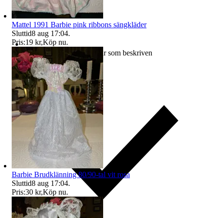
Mattel 1991 Barbie pink ribbons sängkläder
Sluttid
8 aug 17:04
.
Pris:
19 kr
,
Köp nu
.
Ersättning om varan inte är som beskriven
Barbie Brudklänning 80/90-tal vit rosa
Sluttid
8 aug 17:04
.
Pris:
30 kr
,
Köp nu
.