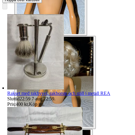
Rakset med rakhyvel, rakborste och ställ i metall REA
Sluttid
22:59
7 aug 22:59
.
Pris:
400 kr
,
Köp nu
.