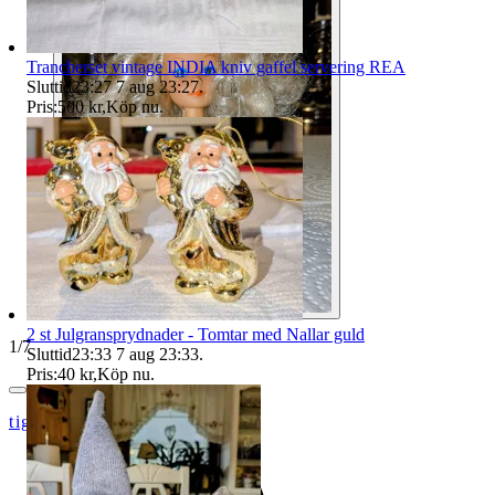
Trancherset vintage INDIA kniv gaffel servering REA
Sluttid
23:27
7 aug 23:27
.
Pris:
500 kr
,
Köp nu
.
2 st Julgransprydnader - Tomtar med Nallar guld
1
/
7
Sluttid
23:33
7 aug 23:33
.
Pris:
40 kr
,
Köp nu
.
tigrisbambi