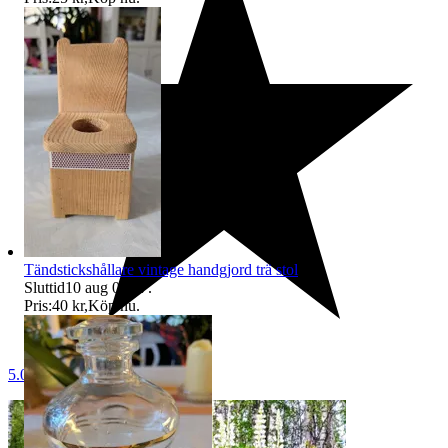
Tändstickshållare vintage handgjord trä stol
Sluttid
10 aug 08:47
.
Pris:
40 kr
,
Köp nu
.
5.0