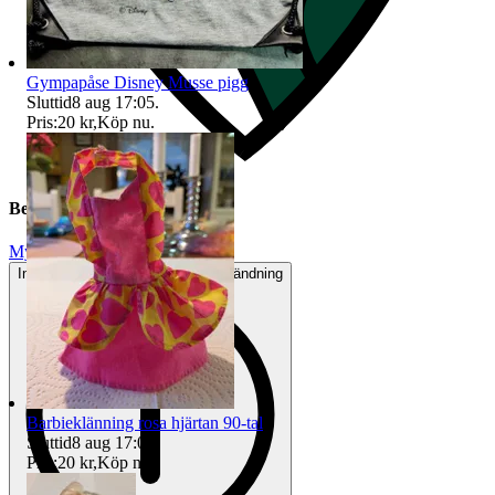
Gympapåse Disney Musse pigg
Sluttid
8 aug 17:05
.
Pris:
20 kr
,
Köp nu
.
Beskrivning
Mycket gott skick
Inga eller minimala tecken på användning
Barbieklänning rosa hjärtan 90-tal
Sluttid
8 aug 17:05
.
Pris:
20 kr
,
Köp nu
.