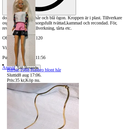
docka, med blont hår och blå ögon. Kroppen är i plast. Tillverkare
ospecificerad. Omsorgsfullt tvättad,kammad och recondad. För,
reservdel eller nytillverkning, tårta etc.
Objektnr
726 739 120
Visningar
149
Publicerad
13 apr 11:56
Anmäl
Sälj liknande
Barbie 1988 Hasbro blont hår
Sluttid
8 aug 17:06
.
Pris:
35 kr
,
Köp nu
.