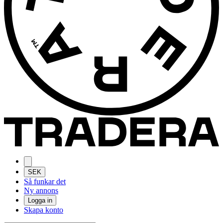
SEK
Så funkar det
Ny annons
Logga in
Skapa konto