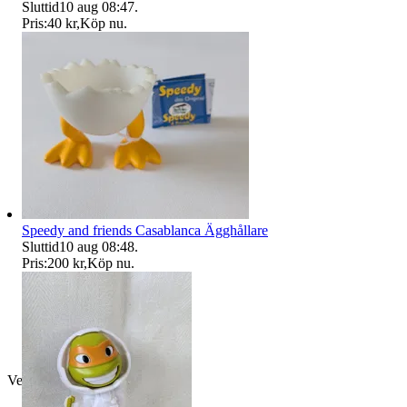
Sluttid
10 aug 08:47
.
Pris:
40 kr
,
Köp nu
.
Speedy and friends Casablanca Ägghållare
Sluttid
10 aug 08:48
.
Pris:
200 kr
,
Köp nu
.
Verifierad