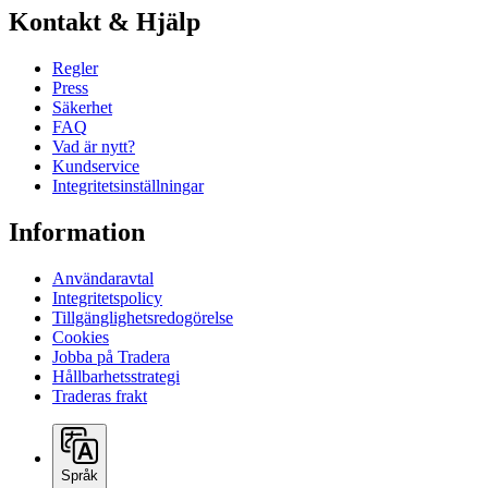
Kontakt & Hjälp
Regler
Press
Säkerhet
FAQ
Vad är nytt?
Kundservice
Integritetsinställningar
Information
Användaravtal
Integritetspolicy
Tillgänglighetsredogörelse
Cookies
Jobba på Tradera
Hållbarhetsstrategi
Traderas frakt
Språk