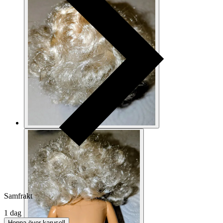
Samfrakt
1 dag
Hoppa över karusell