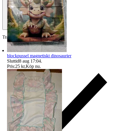
Traderas köparskydd
blockpussel magnetiskt dinosaurier
Sluttid
8 aug 17:04
.
Pris:
25 kr
,
Köp nu
.