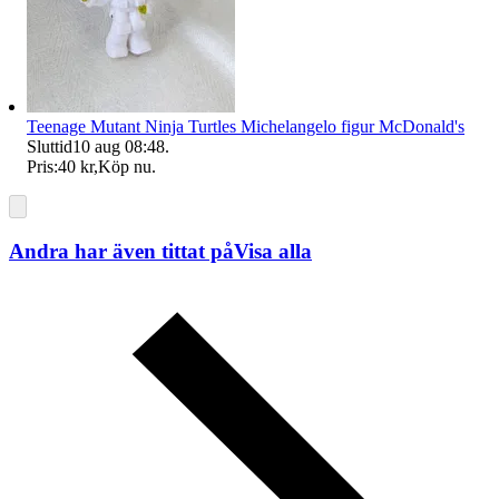
Teenage Mutant Ninja Turtles Michelangelo figur McDonald's
Sluttid
10 aug 08:48
.
Pris:
40 kr
,
Köp nu
.
Andra har även tittat på
Visa alla