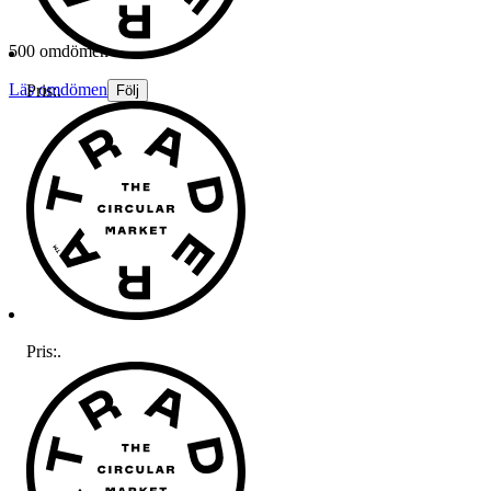
500 omdömen
Läs omdömen
Pris:
.
Följ
Pris:
.