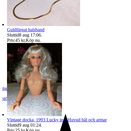
Guldfärgat halsband
Sluttid
8 aug 17:06
.
Pris:
45 kr
,
Köp nu
.
tigrisbambi
stöllet
,
Sverige
Vintage docka, 1993 Lucky inc. Huvud bål och armar
Sluttid
9 aug 01:24
.
Pris:
25 kr
,
Köp nu
.