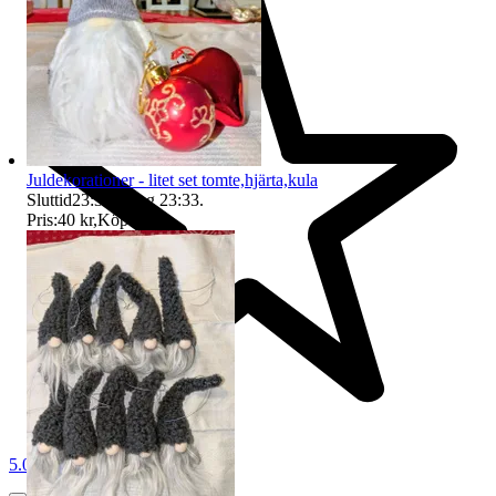
Juldekorationer - litet set tomte,hjärta,kula
Sluttid
23:33
7 aug 23:33
.
Pris:
40 kr
,
Köp nu
.
5.0