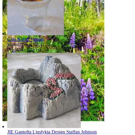
Glas Karaff vintage
Sluttid
10 aug 08:47
.
Pris:
40 kr
,
Köp nu
.
JIE Gantofta Ljuslykta Design Staffan Johnson