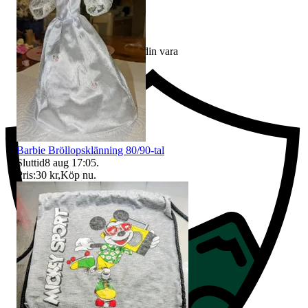
Ersättning om du inte får din vara
Barbie Bröllopsklänning 80/90-tal
Sluttid
8 aug 17:05
.
Pris:
30 kr
,
Köp nu
.