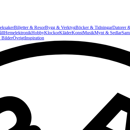
eksaker
Biljetter & Resor
Bygg & Verktyg
Böcker & Tidningar
Datorer &
ll
Hemelektronik
Hobby
Klockor
Kläder
Konst
Musik
Mynt & Sedlar
Saml
 Bilder
Övrigt
Inspiration