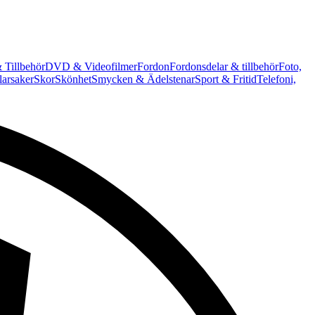
 Tillbehör
DVD & Videofilmer
Fordon
Fordonsdelar & tillbehör
Foto,
arsaker
Skor
Skönhet
Smycken & Ädelstenar
Sport & Fritid
Telefoni,