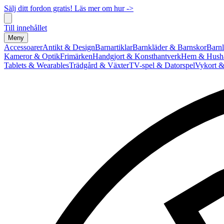
Sälj ditt fordon gratis! Läs mer om hur ->
Till innehållet
Meny
Accessoarer
Antikt & Design
Barnartiklar
Barnkläder & Barnskor
Barnl
Kameror & Optik
Frimärken
Handgjort & Konsthantverk
Hem & Hushå
Tablets & Wearables
Trädgård & Växter
TV-spel & Datorspel
Vykort &