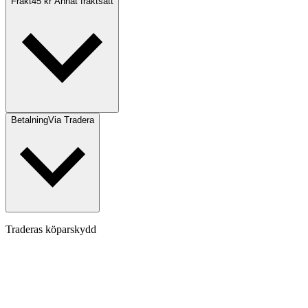
Frakt
45 kr Annat fraktsätt
Betalning
Via Tradera
Traderas köparskydd