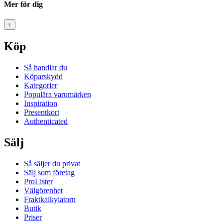
Mer för dig
↑
Köp
Så handlar du
Köparskydd
Kategorier
Populära varumärken
Inspiration
Presentkort
Authenticated
Sälj
Så säljer du privat
Sälj som företag
ProLister
Välgörenhet
Fraktkalkylatorn
Butik
Priser