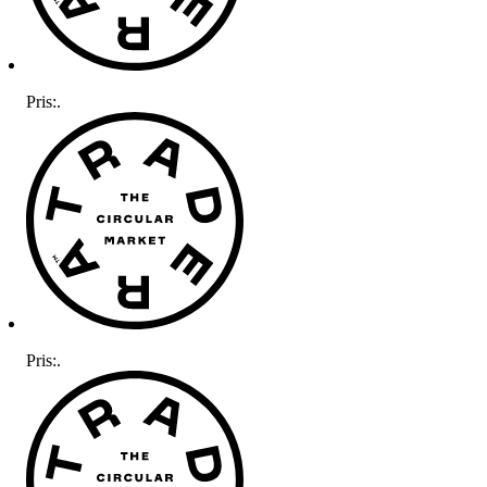
Pris:
.
Pris:
.