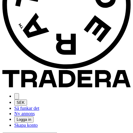
SEK
Så funkar det
Ny annons
Logga in
Skapa konto