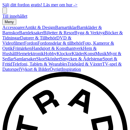
Sälj ditt fordon gratis! Läs mer om hur ->
Till innehållet
Meny
Accessoarer
Antikt & Design
Barnartiklar
Barnkläder &
Barnskor
Barnleksaker
Biljetter & Resor
Bygg & Verktyg
Böcker &
Tidningar
Datorer & Tillbehör
DVD &
Videofilmer
Fordon
Fordonsdelar & tillbehör
Foto, Kameror &
Optik
Frimärken
Handgjort & Konsthantverk
Hem &
Hushåll
Hemelektronik
Hobby
Klockor
Kläder
Konst
Musik
Mynt &
Sedlar
Samlarsaker
Skor
Skönhet
Smycken & Ädelstenar
Sport &
Fritid
Telefoni, Tablets & Wearables
Trädgård & Växter
TV-spel &
Datorspel
Vykort & Bilder
Övrigt
Inspiration