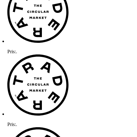
Pris:
.
Pris:
.