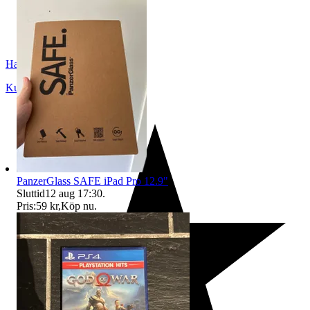
HackenKnacker
Kungsbacka
,
Sverige
PanzerGlass SAFE iPad Pro 12.9"
Sluttid
12 aug 17:30
.
Pris:
59 kr
,
Köp nu
.