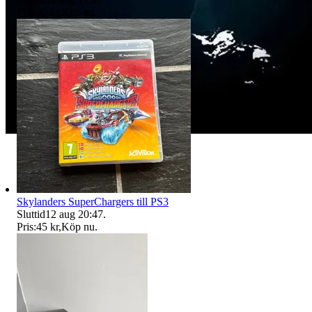
Pris:
20 kr
,
Köp nu
.
Skylanders SuperChargers till PS3
Sluttid
12 aug 20:47
.
Pris:
45 kr
,
Köp nu
.