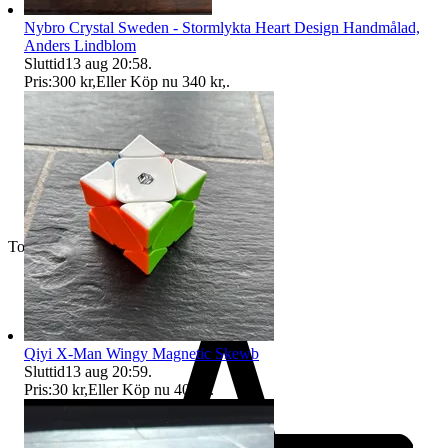
Nybro Crystal Sweden - Stormlykta Heart Design Handmålad,
Anders Lindblom
Sluttid
13 aug 20:58
.
Pris:
300 kr
,
Eller Köp nu
340 kr
,
.
Toppsäljare
Qiyi X-Man Wingy Magnetic Skewb
Sluttid
13 aug 20:59
.
Pris:
30 kr
,
Eller Köp nu
40 kr
,
.