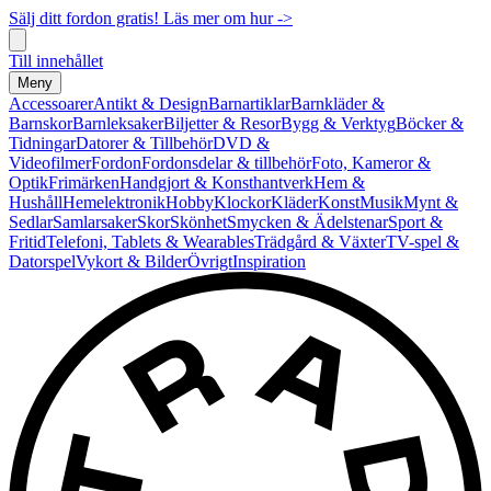
Sälj ditt fordon gratis! Läs mer om hur ->
Till innehållet
Meny
Accessoarer
Antikt & Design
Barnartiklar
Barnkläder &
Barnskor
Barnleksaker
Biljetter & Resor
Bygg & Verktyg
Böcker &
Tidningar
Datorer & Tillbehör
DVD &
Videofilmer
Fordon
Fordonsdelar & tillbehör
Foto, Kameror &
Optik
Frimärken
Handgjort & Konsthantverk
Hem &
Hushåll
Hemelektronik
Hobby
Klockor
Kläder
Konst
Musik
Mynt &
Sedlar
Samlarsaker
Skor
Skönhet
Smycken & Ädelstenar
Sport &
Fritid
Telefoni, Tablets & Wearables
Trädgård & Växter
TV-spel &
Datorspel
Vykort & Bilder
Övrigt
Inspiration