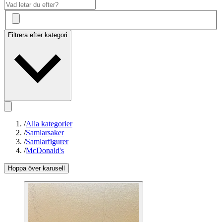
Filtrera efter kategori
/
Alla kategorier
/
Samlarsaker
/
Samlarfigurer
/
McDonald's
Hoppa över karusell