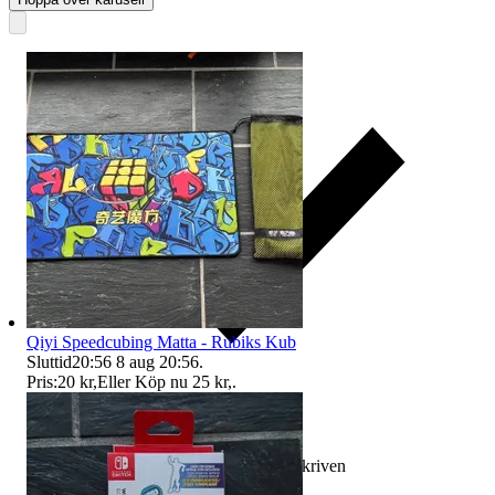
Qiyi Speedcubing Matta - Rubiks Kub
Sluttid
20:56
8 aug 20:56
.
Pris:
20 kr
,
Eller Köp nu
25 kr
,
.
Ersättning om varan inte är som beskriven