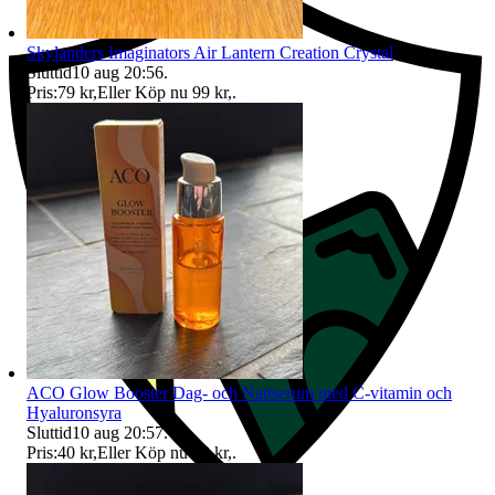
Skylanders Imaginators Air Lantern Creation Crystal
Sluttid
10 aug 20:56
.
Pris:
79 kr
,
Eller Köp nu
99 kr
,
.
ACO Glow Booster Dag- och Nattserum med C-vitamin och
Hyaluronsyra
Sluttid
10 aug 20:57
.
Pris:
40 kr
,
Eller Köp nu
50 kr
,
.