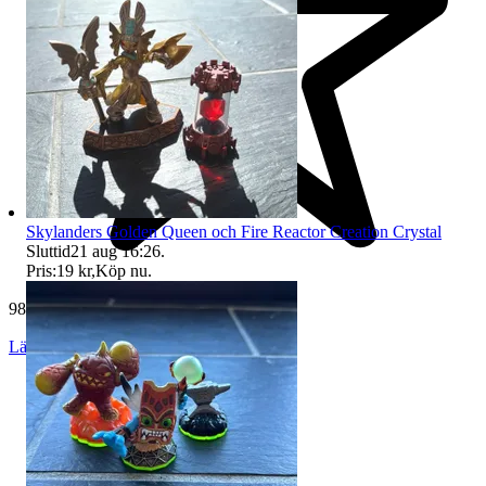
Skylanders Golden Queen och Fire Reactor Creation Crystal
Sluttid
21 aug 16:26
.
Pris:
19 kr
,
Köp nu
.
983 omdömen
Läs omdömen
Följ