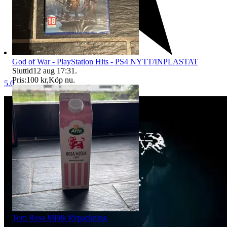
God of War - PlayStation Hits - PS4 NYTT/INPLASTAT
Sluttid
12 aug 17:31
.
Pris:
100 kr
,
Köp nu
.
5.0
Tom Rosa Mjölk förpackning
Sluttid
12 aug 17:47
.