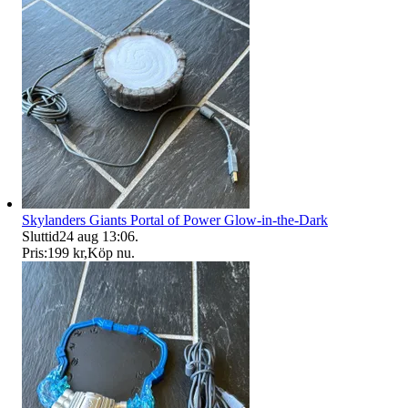
Skylanders Giants Portal of Power Glow-in-the-Dark
Sluttid
24 aug 13:06
.
Pris:
199 kr
,
Köp nu
.