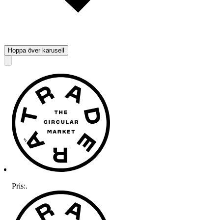
Hoppa över karusell
Pris:
.