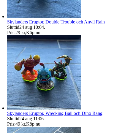
Skylanders Eruptor, Double Trouble och Anvil Rain
Sluttid
24 aug 10:04
.
Pris:
29 kr
,
Köp nu
.
Skylanders Eruptor, Wrecking Ball och Dino Rang
Sluttid
24 aug 11:06
.
Pris:
49 kr
,
Köp nu
.