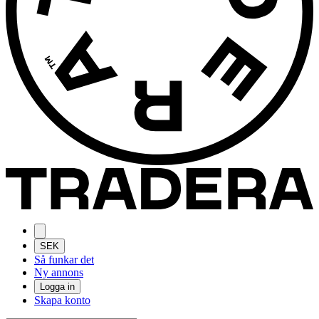
SEK
Så funkar det
Ny annons
Logga in
Skapa konto