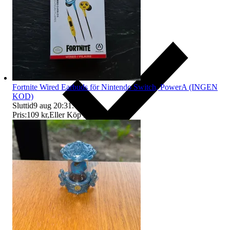
Fortnite Wired Earbuds för Nintendo Switch, PowerA (INGEN
KOD)
Sluttid
9 aug 20:31
.
Pris:
109 kr
,
Eller Köp nu
129 kr
,
.
Ersättning om du inte får din vara