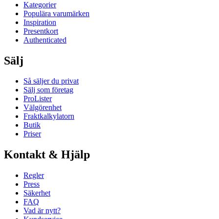
Kategorier
Populära varumärken
Inspiration
Presentkort
Authenticated
Sälj
Så säljer du privat
Sälj som företag
ProLister
Välgörenhet
Fraktkalkylatorn
Butik
Priser
Kontakt & Hjälp
Regler
Press
Säkerhet
FAQ
Vad är nytt?