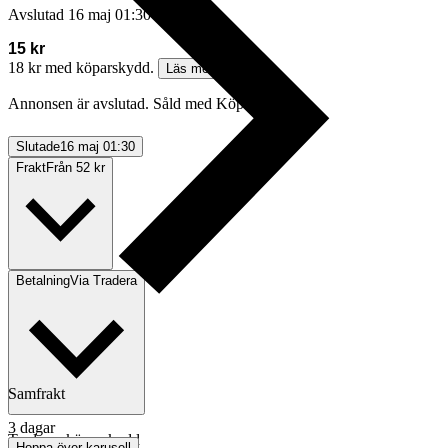
Avslutad
16 maj 01:30
15 kr
18 kr med köparskydd.
Läs mer
Annonsen är avslutad. Såld med Köp nu.
Slutade
16 maj 01:30
Frakt
Från 52 kr
Betalning
Via Tradera
Samfrakt
3 dagar
Traderas köparskydd
Hoppa över karusell