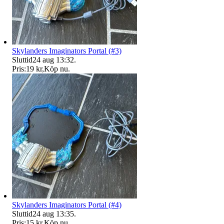
Skylanders Imaginators Portal (#3)
Sluttid
24 aug 13:32
.
Pris:
19 kr
,
Köp nu
.
Skylanders Imaginators Portal (#4)
Sluttid
24 aug 13:35
.
Pris:
15 kr
,
Köp nu
.