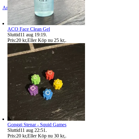
Anmäl
Sälj liknande
ACO Face Clean Gel
Sluttid
11 aug 19:19
.
Pris:
20 kr
,
Eller Köp nu
25 kr
,
.
Gonggi Stenar - Squid Games
Sluttid
11 aug 22:51
.
Pris:
20 kr
,
Eller Köp nu
30 kr
,
.