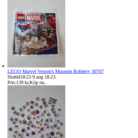
LEGO Marvel Venom's Museum Robbery 30707
Sluttid
18:23
9 aug 18:23
.
Pris:
139 kr
,
Köp nu
.