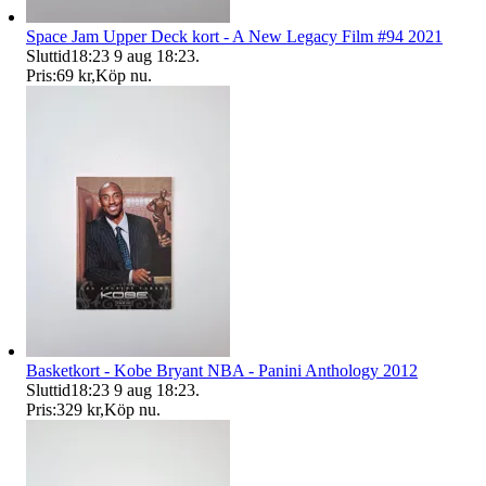
Space Jam Upper Deck kort - A New Legacy Film #94 2021
Sluttid
18:23
9 aug 18:23
.
Pris:
69 kr
,
Köp nu
.
Basketkort - Kobe Bryant NBA - Panini Anthology 2012
Sluttid
18:23
9 aug 18:23
.
Pris:
329 kr
,
Köp nu
.