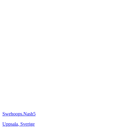
Swehoops.Nash5
Uppsala
,
Sverige