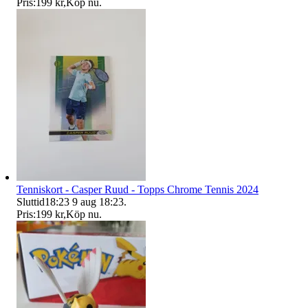
Pris:
199 kr
,
Köp nu
.
Tenniskort - Casper Ruud - Topps Chrome Tennis 2024
Sluttid
18:23
9 aug 18:23
.
Pris:
199 kr
,
Köp nu
.