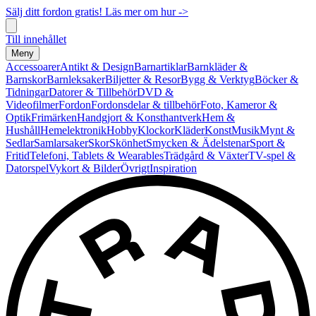
Sälj ditt fordon gratis! Läs mer om hur ->
Till innehållet
Meny
Accessoarer
Antikt & Design
Barnartiklar
Barnkläder &
Barnskor
Barnleksaker
Biljetter & Resor
Bygg & Verktyg
Böcker &
Tidningar
Datorer & Tillbehör
DVD &
Videofilmer
Fordon
Fordonsdelar & tillbehör
Foto, Kameror &
Optik
Frimärken
Handgjort & Konsthantverk
Hem &
Hushåll
Hemelektronik
Hobby
Klockor
Kläder
Konst
Musik
Mynt &
Sedlar
Samlarsaker
Skor
Skönhet
Smycken & Ädelstenar
Sport &
Fritid
Telefoni, Tablets & Wearables
Trädgård & Växter
TV-spel &
Datorspel
Vykort & Bilder
Övrigt
Inspiration