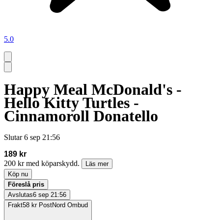
5.0
Happy Meal McDonald's -
Hello Kitty Turtles -
Cinnamoroll Donatello
Slutar
6 sep 21:56
189 kr
200 kr med köparskydd.
Läs mer
Köp nu
Föreslå pris
Avslutas
6 sep 21:56
Frakt
58 kr PostNord Ombud