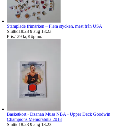
Stämplade frimärken – Flera stycken, mest från USA
Sluttid
18:23
9 aug 18:23
.
Pris:
129 kr
,
Köp nu
.
Basketkort - Dzanan Musa NBA - Upper Deck Goodwin
Champions Memorabilia 2018
Sluttid
18:23
9 aug 18:23
.