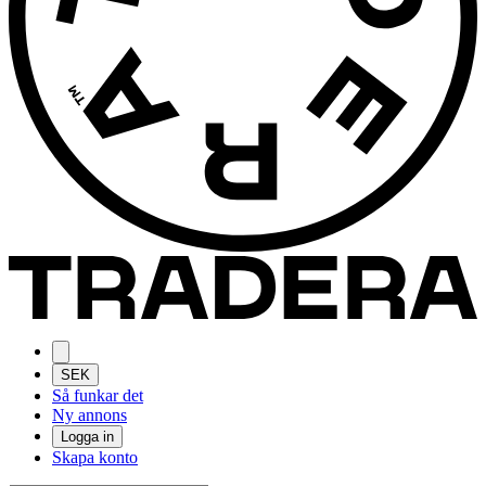
SEK
Så funkar det
Ny annons
Logga in
Skapa konto