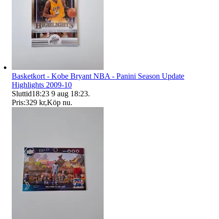
Basketkort - Kobe Bryant NBA - Panini Season Update
Highlights 2009-10
Sluttid
18:23
9 aug 18:23
.
Pris:
329 kr
,
Köp nu
.