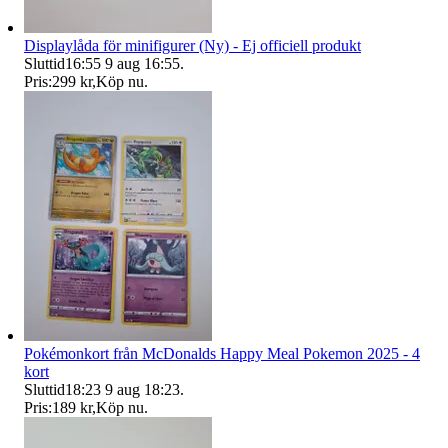
Displaylåda för minifigurer (Ny) - Ej officiell produkt
Sluttid
16:55
9 aug 16:55
.
Pris:
299 kr
,
Köp nu
.
Pokémonkort från McDonalds Happy Meal Pokemon 2025 - 4
kort
Sluttid
18:23
9 aug 18:23
.
Pris:
189 kr
,
Köp nu
.