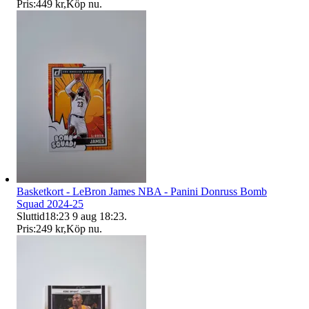
Pris:
449 kr
,
Köp nu
.
Basketkort - LeBron James NBA - Panini Donruss Bomb
Squad 2024-25
Sluttid
18:23
9 aug 18:23
.
Pris:
249 kr
,
Köp nu
.