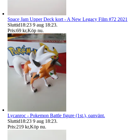
Space Jam Upper Deck kort - A New Legacy Film #72 2021
Sluttid
18:23
9 aug 18:23
.
Pris:
69 kr
,
Köp nu
.
Lycanroc - Pokemon Battle figure (1st.), oanvänt.
Sluttid
18:23
9 aug 18:23
.
Pris:
219 kr
,
Köp nu
.