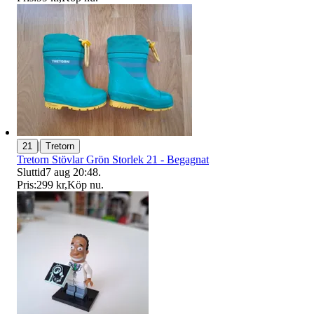
|
21
Tretorn
Tretorn Stövlar Grön Storlek 21 - Begagnat
Sluttid
7 aug 20:48
.
Pris:
299 kr
,
Köp nu
.