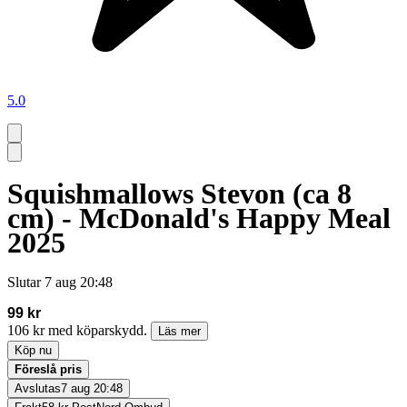
5.0
Squishmallows Stevon (ca 8
cm) - McDonald's Happy Meal
2025
Slutar
7 aug 20:48
99 kr
106 kr med köparskydd.
Läs mer
Köp nu
Föreslå pris
Avslutas
7 aug 20:48