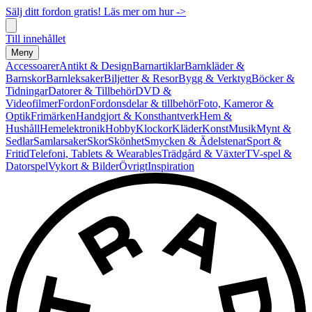
Sälj ditt fordon gratis! Läs mer om hur ->
Till innehållet
Meny
Accessoarer
Antikt & Design
Barnartiklar
Barnkläder &
Barnskor
Barnleksaker
Biljetter & Resor
Bygg & Verktyg
Böcker &
Tidningar
Datorer & Tillbehör
DVD &
Videofilmer
Fordon
Fordonsdelar & tillbehör
Foto, Kameror &
Optik
Frimärken
Handgjort & Konsthantverk
Hem &
Hushåll
Hemelektronik
Hobby
Klockor
Kläder
Konst
Musik
Mynt &
Sedlar
Samlarsaker
Skor
Skönhet
Smycken & Ädelstenar
Sport &
Fritid
Telefoni, Tablets & Wearables
Trädgård & Växter
TV-spel &
Datorspel
Vykort & Bilder
Övrigt
Inspiration