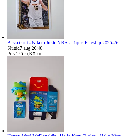
Basketkort - Nikola Jokic NBA - Topps Flagship 2025-26
Sluttid
7 aug 20:48
.
Pris:
125 kr
,
Köp nu
.