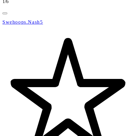
1
/
6
Swehoops.Nash5