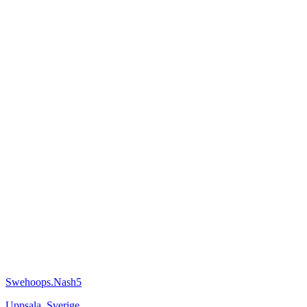
Swehoops.Nash5
Uppsala
,
Sverige