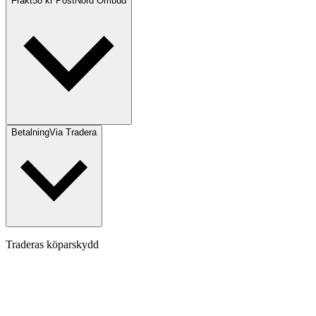
Frakt
58 kr PostNord Ombud
Betalning
Via Tradera
Traderas köparskydd