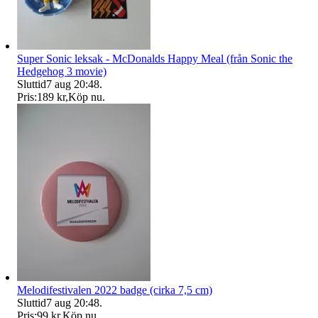
Super Sonic leksak - McDonalds Happy Meal (från Sonic the
Hedgehog 3 movie)
Sluttid
7 aug 20:48
.
Pris:
189 kr
,
Köp nu
.
Melodifestivalen 2022 badge (cirka 7,5 cm)
Sluttid
7 aug 20:48
.
Pris:
99 kr
,
Köp nu
.