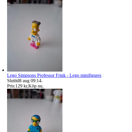
Lego Simpsons Professor Frink - Lego minifigures
Sluttid
8 aug 09:14
.
Pris:
129 kr
,
Köp nu
.