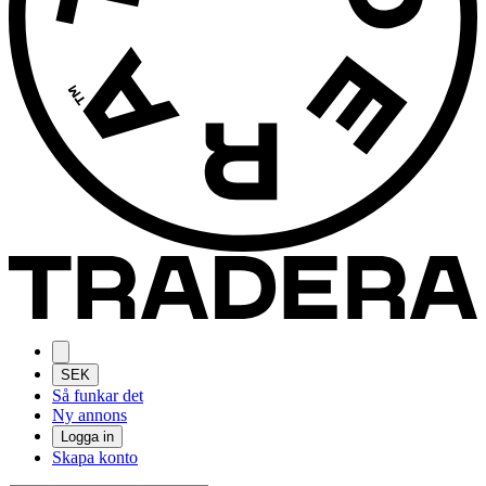
SEK
Så funkar det
Ny annons
Logga in
Skapa konto