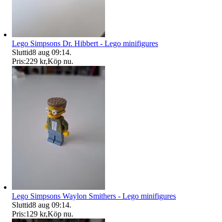
Lego Simpsons Dr. Hibbert - Lego minifigures
Sluttid
8 aug 09:14
.
Pris:
229 kr
,
Köp nu
.
Lego Simpsons Waylon Smithers - Lego minifigures
Sluttid
8 aug 09:14
.
Pris:
129 kr
,
Köp nu
.