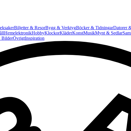
eksaker
Biljetter & Resor
Bygg & Verktyg
Böcker & Tidningar
Datorer &
ll
Hemelektronik
Hobby
Klockor
Kläder
Konst
Musik
Mynt & Sedlar
Saml
 Bilder
Övrigt
Inspiration