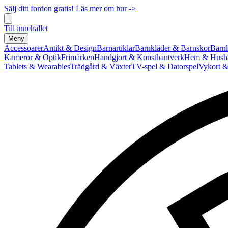
Sälj ditt fordon gratis! Läs mer om hur ->
Till innehållet
Meny
Accessoarer
Antikt & Design
Barnartiklar
Barnkläder & Barnskor
Barnl
Kameror & Optik
Frimärken
Handgjort & Konsthantverk
Hem & Hushå
Tablets & Wearables
Trädgård & Växter
TV-spel & Datorspel
Vykort &