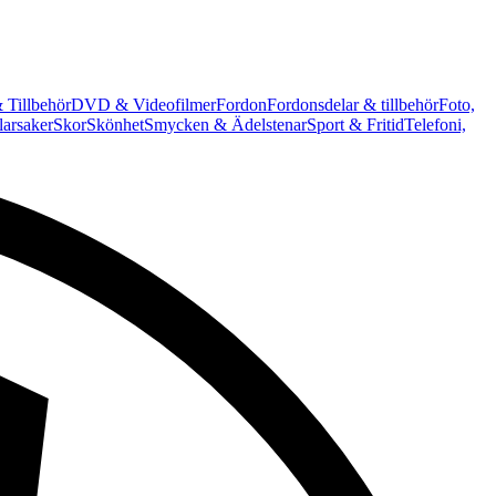
 Tillbehör
DVD & Videofilmer
Fordon
Fordonsdelar & tillbehör
Foto,
arsaker
Skor
Skönhet
Smycken & Ädelstenar
Sport & Fritid
Telefoni,