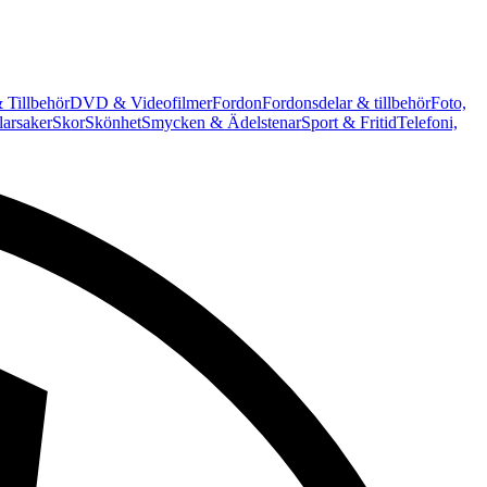
 Tillbehör
DVD & Videofilmer
Fordon
Fordonsdelar & tillbehör
Foto,
arsaker
Skor
Skönhet
Smycken & Ädelstenar
Sport & Fritid
Telefoni,