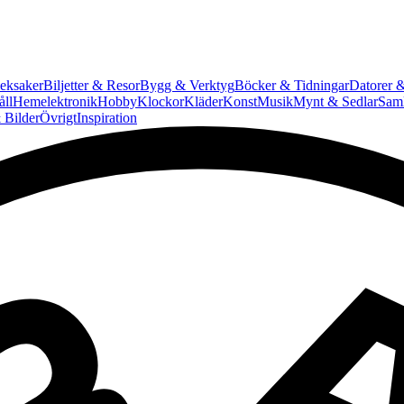
eksaker
Biljetter & Resor
Bygg & Verktyg
Böcker & Tidningar
Datorer &
ll
Hemelektronik
Hobby
Klockor
Kläder
Konst
Musik
Mynt & Sedlar
Saml
 Bilder
Övrigt
Inspiration