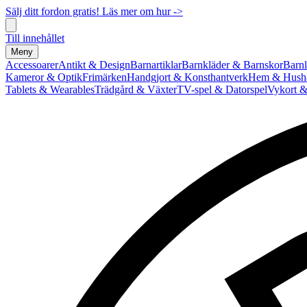
Sälj ditt fordon gratis! Läs mer om hur ->
Till innehållet
Meny
Accessoarer
Antikt & Design
Barnartiklar
Barnkläder & Barnskor
Barnl
Kameror & Optik
Frimärken
Handgjort & Konsthantverk
Hem & Hushå
Tablets & Wearables
Trädgård & Växter
TV-spel & Datorspel
Vykort &