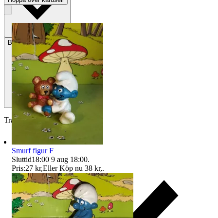
Betalning
Via Tradera
Traderas köparskydd
Smurf figur F
Sluttid
18:00
9 aug 18:00
.
Pris:
27 kr
,
Eller Köp nu
38 kr
,
.