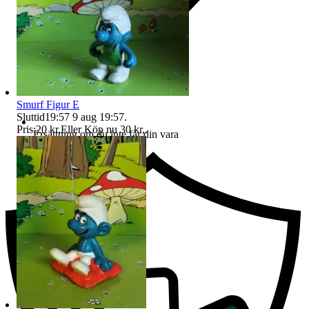
Smurf Figur E
Sluttid
19:57
9 aug 19:57
.
Pris:
20 kr
,
Eller Köp nu
30 kr
,
.
Ersättning om du inte får din vara