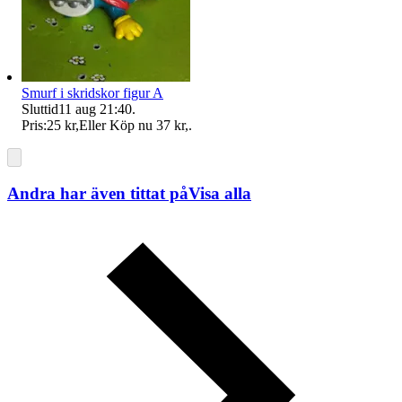
Smurf i skridskor figur A
Sluttid
11 aug 21:40
.
Pris:
25 kr
,
Eller Köp nu
37 kr
,
.
Andra har även tittat på
Visa alla