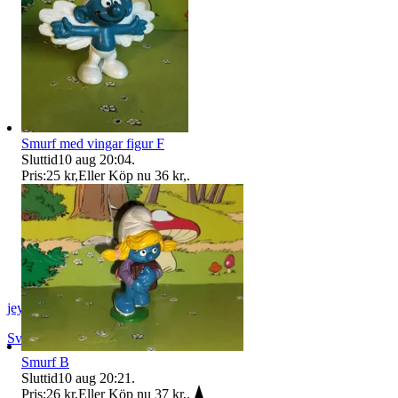
Smurf med vingar figur F
Sluttid
10 aug 20:04
.
Pris:
25 kr
,
Eller Köp nu
36 kr
,
.
jeyd
Svalöv
,
Sverige
Smurf B
Sluttid
10 aug 20:21
.
Pris:
26 kr
,
Eller Köp nu
37 kr
,
.