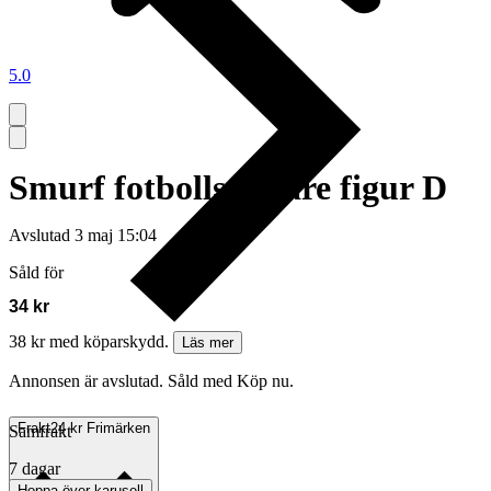
5.0
Smurf fotbollsspelare figur D
Avslutad
3 maj 15:04
Såld för
34 kr
38 kr med köparskydd.
Läs mer
Annonsen är avslutad. Såld med Köp nu.
Frakt
24 kr Frimärken
Samfrakt
7 dagar
Hoppa över karusell