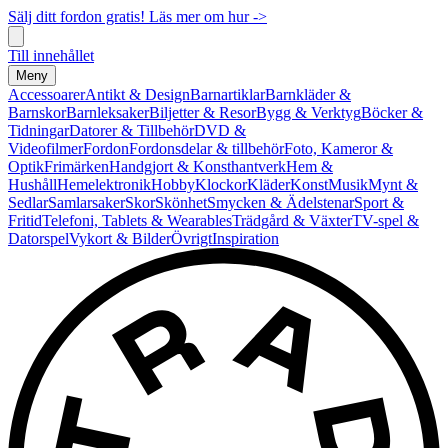
Sälj ditt fordon gratis! Läs mer om hur ->
Till innehållet
Meny
Accessoarer
Antikt & Design
Barnartiklar
Barnkläder &
Barnskor
Barnleksaker
Biljetter & Resor
Bygg & Verktyg
Böcker &
Tidningar
Datorer & Tillbehör
DVD &
Videofilmer
Fordon
Fordonsdelar & tillbehör
Foto, Kameror &
Optik
Frimärken
Handgjort & Konsthantverk
Hem &
Hushåll
Hemelektronik
Hobby
Klockor
Kläder
Konst
Musik
Mynt &
Sedlar
Samlarsaker
Skor
Skönhet
Smycken & Ädelstenar
Sport &
Fritid
Telefoni, Tablets & Wearables
Trädgård & Växter
TV-spel &
Datorspel
Vykort & Bilder
Övrigt
Inspiration