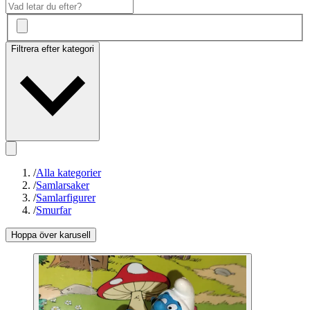
Filtrera efter kategori
/
Alla kategorier
/
Samlarsaker
/
Samlarfigurer
/
Smurfar
Hoppa över karusell