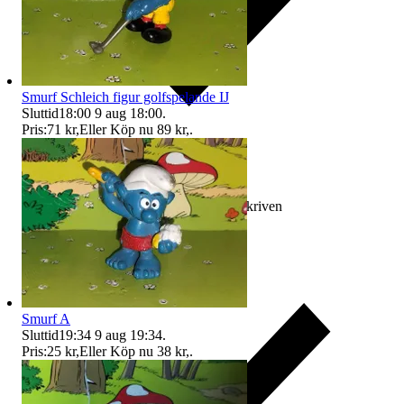
Smurf Schleich figur golfspelande IJ
Sluttid
18:00
9 aug 18:00
.
Pris:
71 kr
,
Eller Köp nu
89 kr
,
.
Ersättning om varan inte är som beskriven
Smurf A
Sluttid
19:34
9 aug 19:34
.
Pris:
25 kr
,
Eller Köp nu
38 kr
,
.