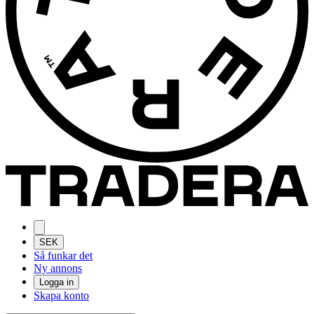
SEK
Så funkar det
Ny annons
Logga in
Skapa konto