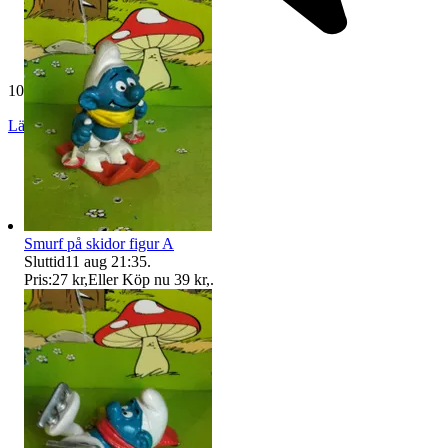
10 801 omdömen
Läs omdömen
Följ
Smurf på skidor figur A
Sluttid
11 aug 21:35
.
Pris:
27 kr
,
Eller Köp nu
39 kr
,
.