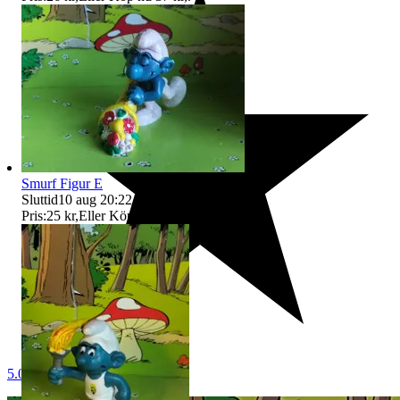
Smurf Figur E
Sluttid
10 aug 20:22
.
Pris:
25 kr
,
Eller Köp nu
36 kr
,
.
5.0