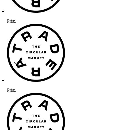
Pris:
.
Pris:
.