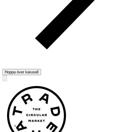
Hoppa över karusell