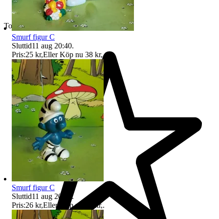
Toppsäljare
Smurf figur C
Sluttid
11 aug 20:40
.
Pris:
25 kr
,
Eller Köp nu
38 kr
,
.
Smurf figur C
Sluttid
11 aug 20:49
.
Pris:
26 kr
,
Eller Köp nu
38 kr
,
.