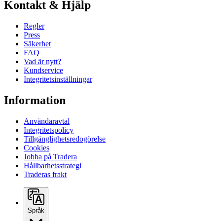
Kontakt & Hjälp
Regler
Press
Säkerhet
FAQ
Vad är nytt?
Kundservice
Integritetsinställningar
Information
Användaravtal
Integritetspolicy
Tillgänglighetsredogörelse
Cookies
Jobba på Tradera
Hållbarhetsstrategi
Traderas frakt
Språk