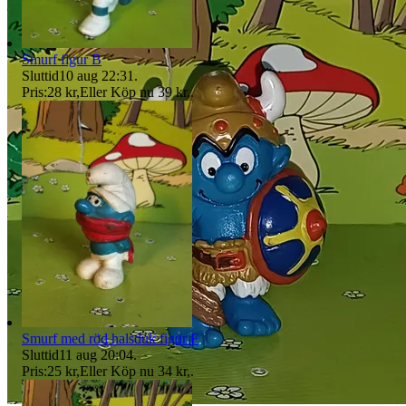
Smurf figur B
Sluttid
10 aug 22:31
.
Pris:
28 kr
,
Eller Köp nu
39 kr
,
.
Smurf med röd halsduk figur F
Sluttid
11 aug 20:04
.
Pris:
25 kr
,
Eller Köp nu
34 kr
,
.