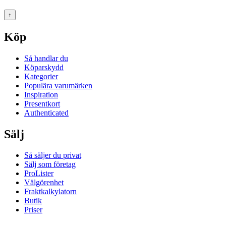
↑
Köp
Så handlar du
Köparskydd
Kategorier
Populära varumärken
Inspiration
Presentkort
Authenticated
Sälj
Så säljer du privat
Sälj som företag
ProLister
Välgörenhet
Fraktkalkylatorn
Butik
Priser