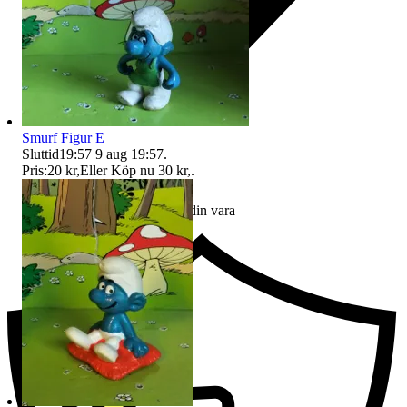
Smurf Figur E
Sluttid
19:57
9 aug 19:57
.
Pris:
20 kr
,
Eller Köp nu
30 kr
,
.
Ersättning om du inte får din vara