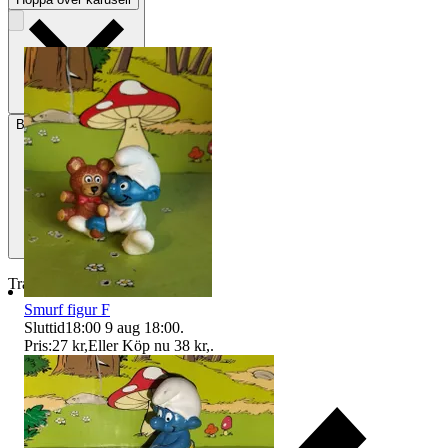
Betalning
Via Tradera
Traderas köparskydd
Smurf figur F
Sluttid
18:00
9 aug 18:00
.
Pris:
27 kr
,
Eller Köp nu
38 kr
,
.