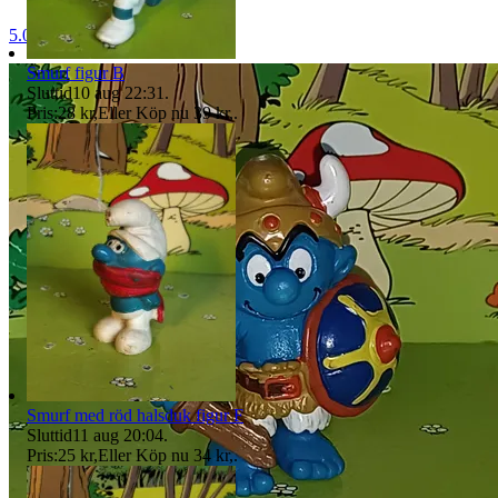
5.0
Smurf figur B
Sluttid
10 aug 22:31
.
Pris:
28 kr
,
Eller Köp nu
39 kr
,
.
Smurf med röd halsduk figur F
Sluttid
11 aug 20:04
.
Pris:
25 kr
,
Eller Köp nu
34 kr
,
.