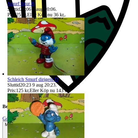
Smurf figur B
Sluttid
20:06
9 aug 20:06
.
Pris:
25 kr
,
Eller Köp nu
36 kr
,
.
Schleich Smurf dirigent D
Sluttid
20:23
9 aug 20:23
.
Pris:
125 kr
,
Eller Köp nu
143 kr
,
.
Beskrivning
Gott använt skick
Mindre tecken på användning