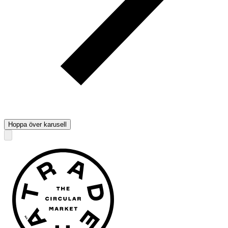
Hoppa över karusell