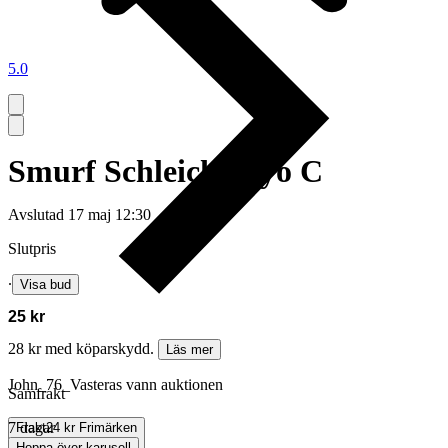
5.0
Smurf Schleich Peyo C
Avslutad
17 maj 12:30
Slutpris
∙
Visa bud
25 kr
28 kr med köparskydd.
Läs mer
John_76_Vasteras vann auktionen
Samfrakt
7 dagar
Frakt
24 kr Frimärken
Hoppa över karusell