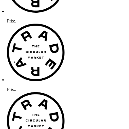
Pris:
.
Pris:
.