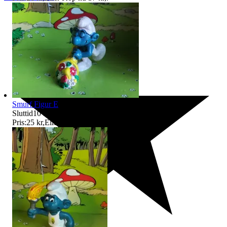
Smurf Figur E
Sluttid
10 aug 20:22
.
Pris:
25 kr
,
Eller Köp nu
36 kr
,
.