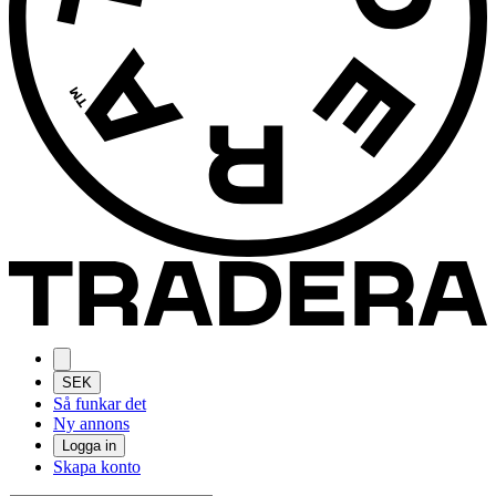
SEK
Så funkar det
Ny annons
Logga in
Skapa konto