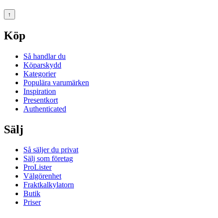
↑
Köp
Så handlar du
Köparskydd
Kategorier
Populära varumärken
Inspiration
Presentkort
Authenticated
Sälj
Så säljer du privat
Sälj som företag
ProLister
Välgörenhet
Fraktkalkylatorn
Butik
Priser