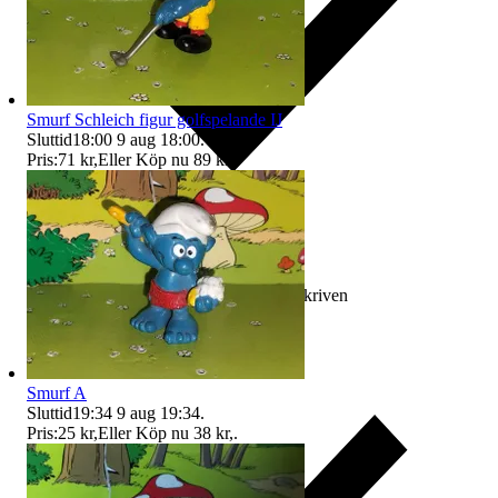
Smurf Schleich figur golfspelande IJ
Sluttid
18:00
9 aug 18:00
.
Pris:
71 kr
,
Eller Köp nu
89 kr
,
.
Ersättning om varan inte är som beskriven
Smurf A
Sluttid
19:34
9 aug 19:34
.
Pris:
25 kr
,
Eller Köp nu
38 kr
,
.