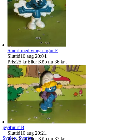
Smurf med vingar figur F
Sluttid
10 aug 20:04
.
Pris:
25 kr
,
Eller Köp nu
36 kr
,
.
Smurf B
jeyd
Sluttid
10 aug 20:21
.
Svalöv
,
Sverige
Pris:
26 kr
,
Eller Köp nu
37 kr
,
.