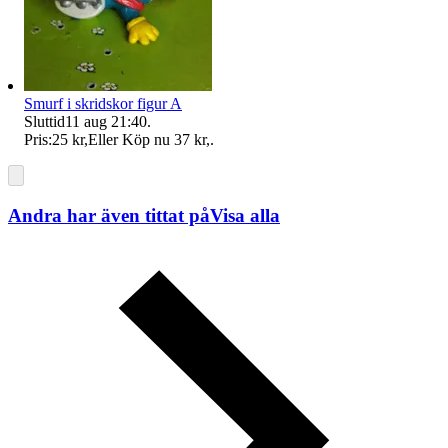
Smurf i skridskor figur A
Sluttid
11 aug 21:40
.
Pris:
25 kr
,
Eller Köp nu
37 kr
,
.
Andra har även tittat på
Visa alla