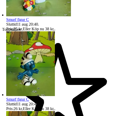
Smurf figur C
Sluttid
11 aug 20:40
.
Pris:
25 kr
,
Eller Köp nu
38 kr
,
.
Toppsäljare
Smurf figur C
Sluttid
11 aug 20:49
.
Pris:
26 kr
,
Eller Köp nu
38 kr
,
.