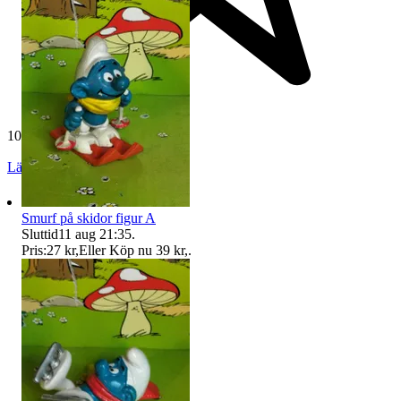
10 801 omdömen
Läs omdömen
Följ
Smurf på skidor figur A
Sluttid
11 aug 21:35
.
Pris:
27 kr
,
Eller Köp nu
39 kr
,
.