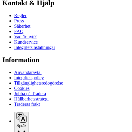
Kontakt & Hjälp
Regler
Press
Säkerhet
FAQ
Vad är nytt?
Kundservice
Integritetsinställningar
Information
Användaravtal
Integritetspolicy
Tillgänglighetsredogörelse
Cookies
Jobba på Tradera
Hållbarhetsstrategi
Traderas frakt
Språk