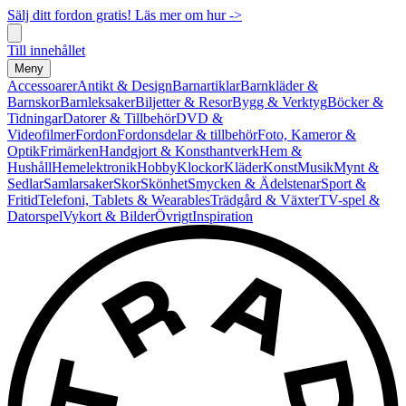
Sälj ditt fordon gratis! Läs mer om hur ->
Till innehållet
Meny
Accessoarer
Antikt & Design
Barnartiklar
Barnkläder &
Barnskor
Barnleksaker
Biljetter & Resor
Bygg & Verktyg
Böcker &
Tidningar
Datorer & Tillbehör
DVD &
Videofilmer
Fordon
Fordonsdelar & tillbehör
Foto, Kameror &
Optik
Frimärken
Handgjort & Konsthantverk
Hem &
Hushåll
Hemelektronik
Hobby
Klockor
Kläder
Konst
Musik
Mynt &
Sedlar
Samlarsaker
Skor
Skönhet
Smycken & Ädelstenar
Sport &
Fritid
Telefoni, Tablets & Wearables
Trädgård & Växter
TV-spel &
Datorspel
Vykort & Bilder
Övrigt
Inspiration