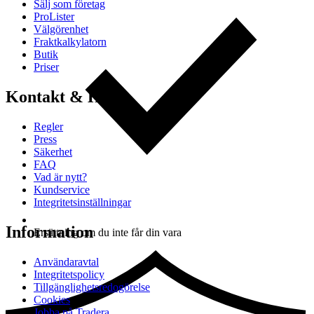
Sälj som företag
ProLister
Välgörenhet
Fraktkalkylatorn
Butik
Priser
Kontakt & Hjälp
Regler
Press
Säkerhet
FAQ
Vad är nytt?
Kundservice
Integritetsinställningar
Information
Ersättning om du inte får din vara
Användaravtal
Integritetspolicy
Tillgänglighetsredogörelse
Cookies
Jobba på Tradera