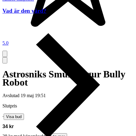
Vad är den värd?
5.0
Astrosniks Smurf Figur Bully
Robot
Avslutad
19 maj 19:51
Slutpris
∙
Visa bud
34 kr