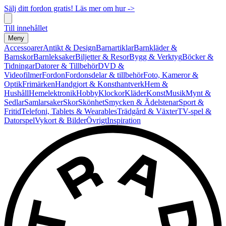
Sälj ditt fordon gratis! Läs mer om hur ->
Till innehållet
Meny
Accessoarer
Antikt & Design
Barnartiklar
Barnkläder &
Barnskor
Barnleksaker
Biljetter & Resor
Bygg & Verktyg
Böcker &
Tidningar
Datorer & Tillbehör
DVD &
Videofilmer
Fordon
Fordonsdelar & tillbehör
Foto, Kameror &
Optik
Frimärken
Handgjort & Konsthantverk
Hem &
Hushåll
Hemelektronik
Hobby
Klockor
Kläder
Konst
Musik
Mynt &
Sedlar
Samlarsaker
Skor
Skönhet
Smycken & Ädelstenar
Sport &
Fritid
Telefoni, Tablets & Wearables
Trädgård & Växter
TV-spel &
Datorspel
Vykort & Bilder
Övrigt
Inspiration