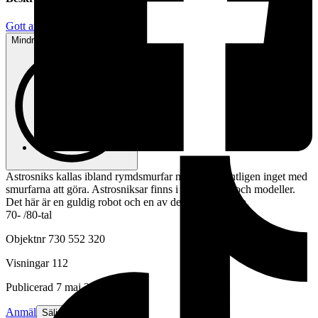
Gott använt skick
Mindre tecken på användning
Astrosniks kallas ibland rymdsmurfar men har egentligen inget med
smurfarna att göra. Astrosniksar finns i olika färger och modeller.
Det här är en guldig robot och en av de mest populära.
70- /80-tal
Objektnr
730 552 320
Visningar
112
Publicerad
7 maj 21:51
Anmäl
Sälj liknande