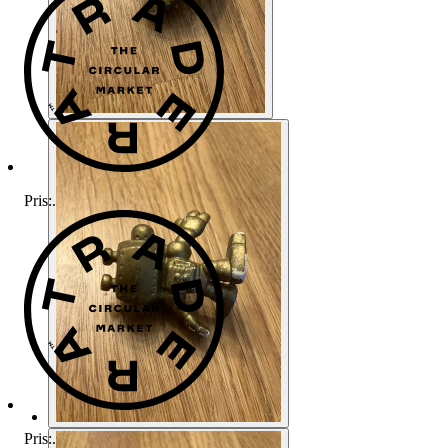
Pris:
.
Pris:
.