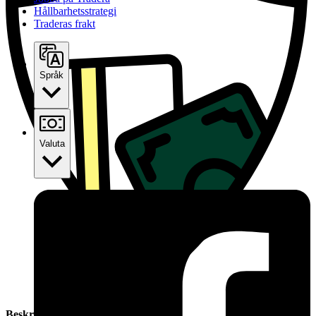
Hållbarhetsstrategi
Traderas frakt
Språk
Valuta
Beskrivning