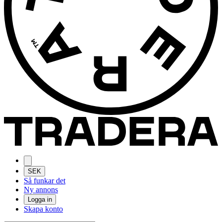
SEK
Så funkar det
Ny annons
Logga in
Skapa konto