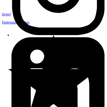
frepef
Halmstad
,
Sverige