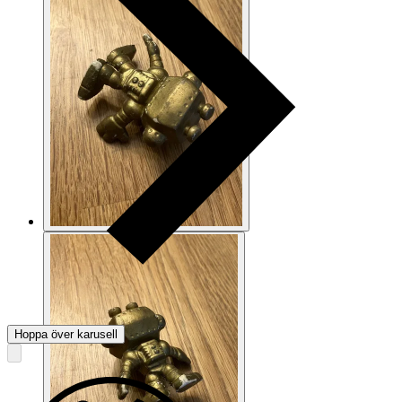
Hoppa över karusell