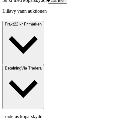
38 kr med köparskydd.
Läs mer
Lillavy vann auktionen
Frakt
22 kr Frimärken
Betalning
Via Tradera
Traderas köparskydd