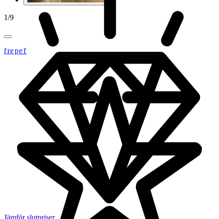
1
/
9
frepef
Jämför slutpriser