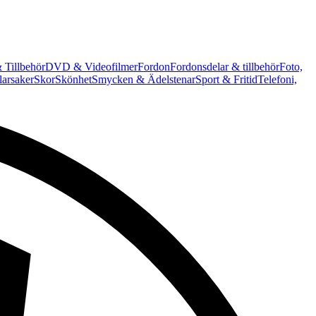
 Tillbehör
DVD & Videofilmer
Fordon
Fordonsdelar & tillbehör
Foto,
arsaker
Skor
Skönhet
Smycken & Ädelstenar
Sport & Fritid
Telefoni,