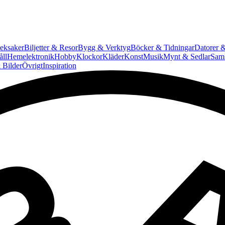
eksaker
Biljetter & Resor
Bygg & Verktyg
Böcker & Tidningar
Datorer &
ll
Hemelektronik
Hobby
Klockor
Kläder
Konst
Musik
Mynt & Sedlar
Saml
 Bilder
Övrigt
Inspiration