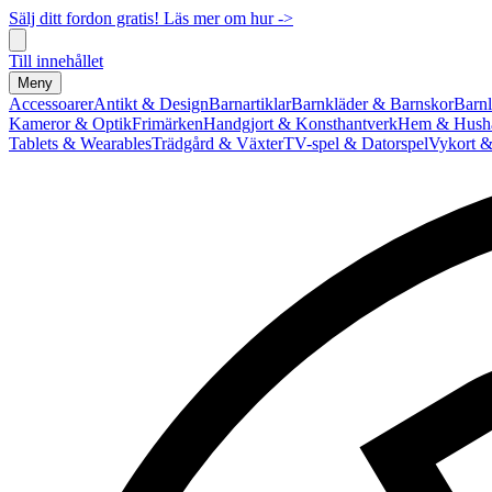
Sälj ditt fordon gratis! Läs mer om hur ->
Till innehållet
Meny
Accessoarer
Antikt & Design
Barnartiklar
Barnkläder & Barnskor
Barnl
Kameror & Optik
Frimärken
Handgjort & Konsthantverk
Hem & Hushå
Tablets & Wearables
Trädgård & Växter
TV-spel & Datorspel
Vykort &