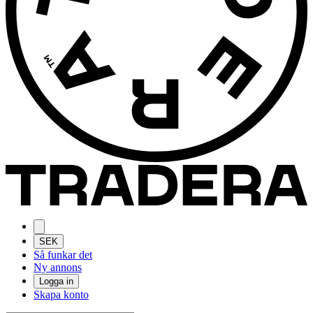
SEK
Så funkar det
Ny annons
Logga in
Skapa konto