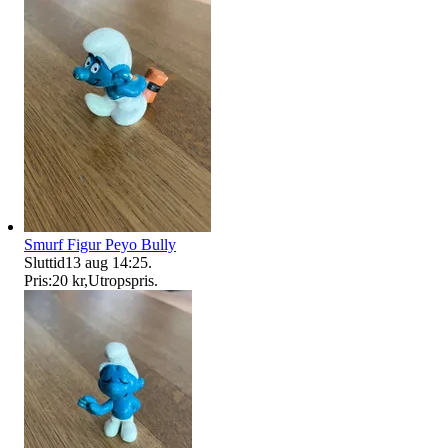
Smurf Figur Peyo Bully
Sluttid
13 aug 14:25
.
Pris:
20 kr
,
Utropspris
.