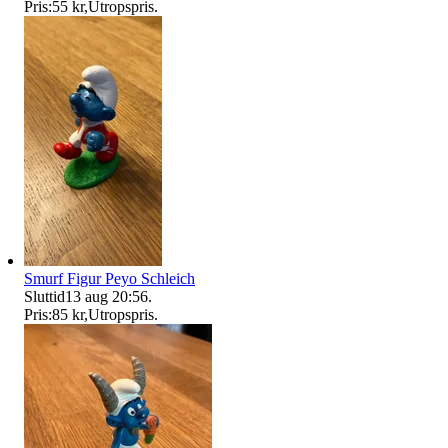
Pris:
55 kr
,
Utropspris
.
Smurf Figur Peyo Schleich
Sluttid
13 aug 20:56
.
Pris:
85 kr
,
Utropspris
.