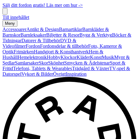
Sälj ditt fordon gratis! Läs mer om hur ->
Till innehållet
Meny
Accessoarer
Antikt & Design
Barnartiklar
Barnkläder &
Barnskor
Barnleksaker
Biljetter & Resor
Bygg & Verktyg
Böcker &
Tidningar
Datorer & Tillbehör
DVD &
Videofilmer
Fordon
Fordonsdelar & tillbehör
Foto, Kameror &
Optik
Frimärken
Handgjort & Konsthantverk
Hem &
Hushåll
Hemelektronik
Hobby
Klockor
Kläder
Konst
Musik
Mynt &
Sedlar
Samlarsaker
Skor
Skönhet
Smycken & Ädelstenar
Sport &
Fritid
Telefoni, Tablets & Wearables
Trädgård & Växter
TV-spel &
Datorspel
Vykort & Bilder
Övrigt
Inspiration