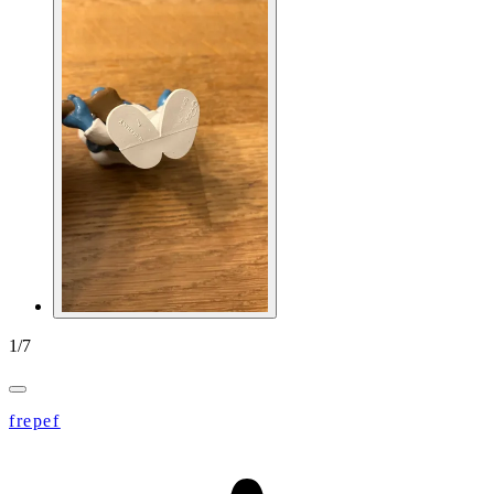
1
/
7
frepef