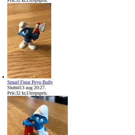
Pris:
32 kr
,
Utropspris
.
Smurf Figur Peyo Bully
Sluttid
13 aug 20:27
.
Pris:
32 kr
,
Utropspris
.