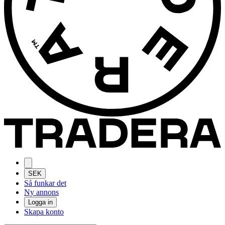
SEK
Så funkar det
Ny annons
Logga in
Skapa konto