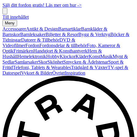
Sälj ditt fordon gratis! Läs mer om hur ->
Till innehållet
Meny
Accessoarer
Antikt & Design
Barnartiklar
Barnkläder &
Barnskor
Barnleksaker
Biljetter & Resor
Bygg & Verktyg
Böcker &
Tidningar
Datorer & Tillbehör
DVD &
Videofilmer
Fordon
Fordonsdelar & tillbehör
Foto, Kameror &
Optik
Frimärken
Handgjort & Konsthantverk
Hem &
Hushåll
Hemelektronik
Hobby
Klockor
Kläder
Konst
Musik
Mynt &
Sedlar
Samlarsaker
Skor
Skönhet
Smycken & Ädelstenar
Sport &
Fritid
Telefoni, Tablets & Wearables
Trädgård & Växter
TV-spel &
Datorspel
Vykort & Bilder
Övrigt
Inspiration