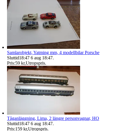
Samlarobjekt, Yatming mm, 4 modellbilar Porsche
Sluttid
18:47
6 aug 18:47
.
Pris:
59 kr
,
Utropspris
.
Tåganläggning, Lima, 2 längre personvagnar, HO
Sluttid
18:47
6 aug 18:47
.
Pris:
159 kr
,
Utropspris
.