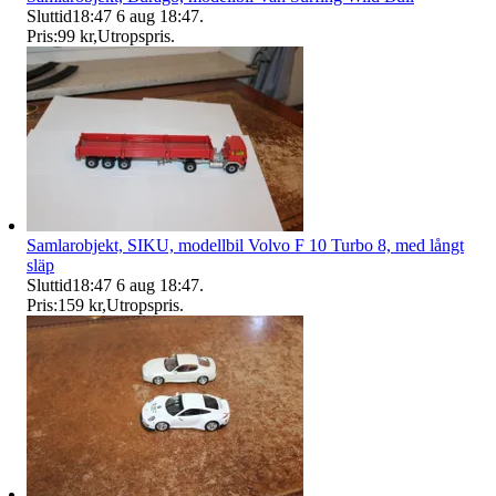
Sluttid
18:47
6 aug 18:47
.
Pris:
99 kr
,
Utropspris
.
Samlarobjekt, SIKU, modellbil Volvo F 10 Turbo 8, med långt
släp
Sluttid
18:47
6 aug 18:47
.
Pris:
159 kr
,
Utropspris
.