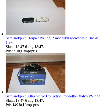
Samlarobjekt, Herpa / Praliné, 2 modellbil Mercedes o BMW,
1:87
Sluttid
18:47
6 aug 18:47
.
Pris:
99 kr
,
Utropspris
.
Samlarobjekt, Atlas Volvo Collection. modellbil Volvo PV 444
Sluttid
18:47
6 aug 18:47
.
Pris:
149 kr
,
Utropspris
.