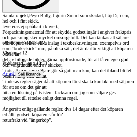
Samlarobjekt,Peyo Bully, figurin Smurf som skadad, höjd 5,5 cm,
hel och i fint skick,
levereras ej späåbart i kuvert.,
Förpackningsmaterial för att skydda godset ingår i angivet fraktpris
och packning sker mycket omsorgsfullt. Det kan tänkas att säljare
Objektnr
743 508 222
och köpare tolkar olika inslag i textbeskrivningen, exempelvis ord
som "bruksskick" mm, på olika sätt, det är därför viktigt att köparen
Visningar
12
också tar
del av bifogade bilder, gärna uppförstorade, för att få en egen god
Publicerad
3 aug 18:33
och välgrundad bild av skicket.
Trots att man som säljare gör så gott man kan, kan det ibland bli fel i
Anmäl
Sälj liknande
beskrivning eller annat.
Traderas regler säger då att köparen först ska ta kontakt med säljaren
för att se om det går att
hitta en lösning på tvisten. Tacksam om jag som säljare ges
möjlighet till rättelse enligt denna regel.
Ångerrätt enligt gällande regler, dvs 14 dagar efter det köparen
erhållit godset. köparen står för'
returfrakt vid "ångerköp".