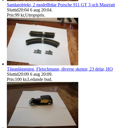
Samlarobjekt, 2 modellbilar Porsche 911 GT 3 och Maserati
Sluttid
20:04
6 aug 20:04
.
Pris:
99 kr
,
Utropspris
.
Tåganläggning, Fleischmann, diverse skenor, 23 delar, HO
Sluttid
20:09
6 aug 20:09
.
Pris:
100 kr
,
Ledande bud
.