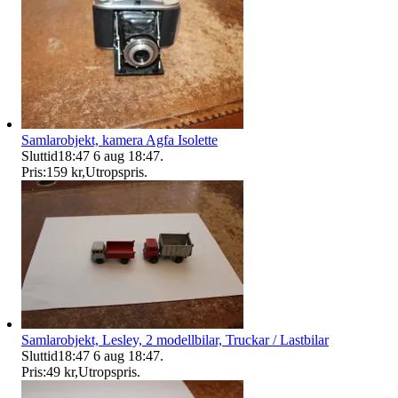
Samlarobjekt, kamera Agfa Isolette
Sluttid
18:47
6 aug 18:47
.
Pris:
159 kr
,
Utropspris
.
Samlarobjekt, Lesley, 2 modellbilar, Truckar / Lastbilar
Sluttid
18:47
6 aug 18:47
.
Pris:
49 kr
,
Utropspris
.