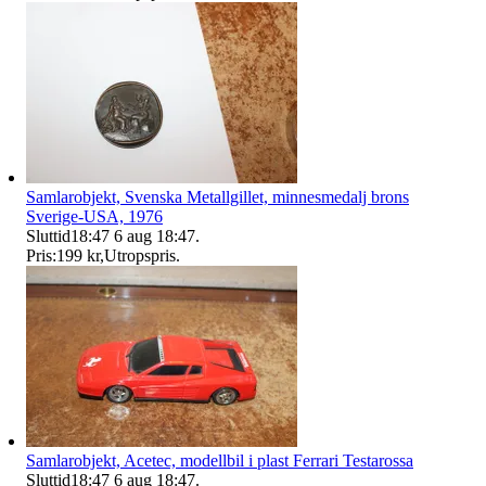
Samlarobjekt, Svenska Metallgillet, minnesmedalj brons
Sverige-USA, 1976
Sluttid
18:47
6 aug 18:47
.
Pris:
199 kr
,
Utropspris
.
Samlarobjekt, Acetec, modellbil i plast Ferrari Testarossa
Sluttid
18:47
6 aug 18:47
.