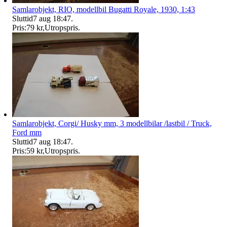
Samlarobjekt, RIO, modellbil Bugatti Royale, 1930, 1:43
Sluttid
7 aug 18:47
.
Pris:
79 kr
,
Utropspris
.
Samlarobjekt, Corgi/ Husky mm, 3 modellbilar /lastbil / Truck,
Ford mm
Sluttid
7 aug 18:47
.
Pris:
59 kr
,
Utropspris
.