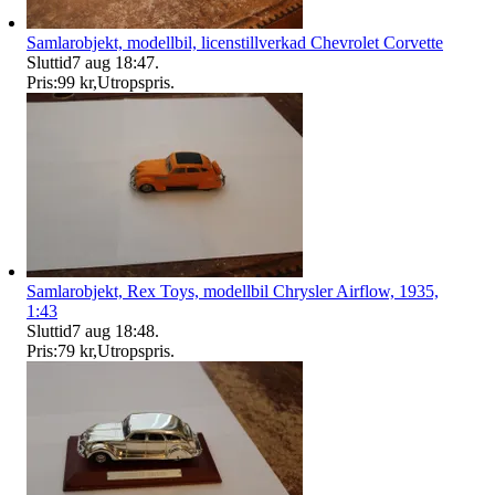
Samlarobjekt, modellbil, licenstillverkad Chevrolet Corvette
Sluttid
7 aug 18:47
.
Pris:
99 kr
,
Utropspris
.
Samlarobjekt, Rex Toys, modellbil Chrysler Airflow, 1935,
1:43
Sluttid
7 aug 18:48
.
Pris:
79 kr
,
Utropspris
.