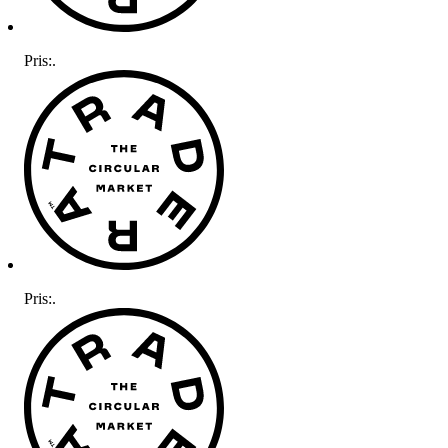
Pris:
.
Pris:
.