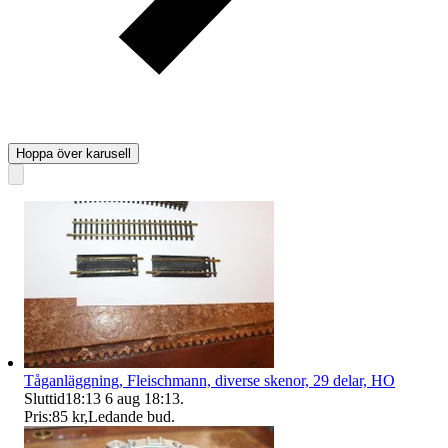
Hoppa över karusell
Tåganläggning, Fleischmann, diverse skenor, 29 delar, HO
Sluttid
18:13
6 aug 18:13
.
Pris:
85 kr
,
Ledande bud
.