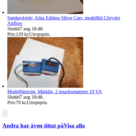
Samlarobjekt, Atlas Edition Silver Cars, modellbil Chrysler
Airflow
Sluttid
7 aug 18:48
.
Pris:
129 kr
,
Utropspris
.
Modelljärnväg, Märklin, 2 trnasformatorer 10 VA
Sluttid
7 aug 18:48
.
Pris:
79 kr
,
Utropspris
.
Andra har även tittat på
Visa alla