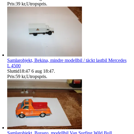
Pris:
39 kr
,
Utropspris
.
Samlarobjekt, Bekina, mindre modellbil / täckt lastbil Mercedes
L 4500
Sluttid
18:47
6 aug 18:47
.
Pris:
59 kr
,
Utropspris
.
Samlarobjekt, Burago, modellbil Van Surfing Wild Bull