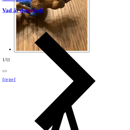
Vad är den värd?
1
/
11
frepef