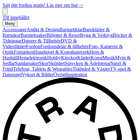
Sälj ditt fordon gratis! Läs mer om hur ->
Till innehållet
Meny
Accessoarer
Antikt & Design
Barnartiklar
Barnkläder &
Barnskor
Barnleksaker
Biljetter & Resor
Bygg & Verktyg
Böcker &
Tidningar
Datorer & Tillbehör
DVD &
Videofilmer
Fordon
Fordonsdelar & tillbehör
Foto, Kameror &
Optik
Frimärken
Handgjort & Konsthantverk
Hem &
Hushåll
Hemelektronik
Hobby
Klockor
Kläder
Konst
Musik
Mynt &
Sedlar
Samlarsaker
Skor
Skönhet
Smycken & Ädelstenar
Sport &
Fritid
Telefoni, Tablets & Wearables
Trädgård & Växter
TV-spel &
Datorspel
Vykort & Bilder
Övrigt
Inspiration