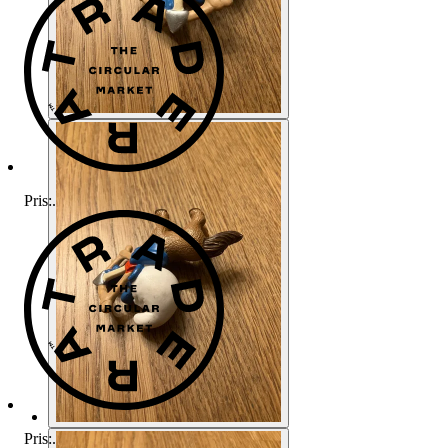
Pris:
.
Pris:
.