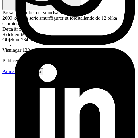
Passa på att utöka er smurfsamling
2009 kom en serie smurffigurer ut föreställande de 12 olika
stjärntecknen
Detta är Skytten
Skick enligt bilder
Objektnr
734 906 298
Visningar
122
Publicerad
4 jun 21:23
Anmäl
Sälj liknande