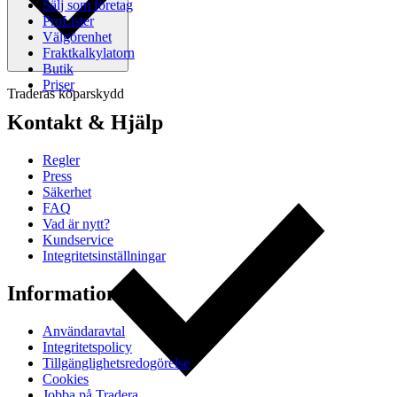
Sälj som företag
ProLister
Välgörenhet
Fraktkalkylatorn
Butik
Priser
Traderas köparskydd
Kontakt & Hjälp
Regler
Press
Säkerhet
FAQ
Vad är nytt?
Kundservice
Integritetsinställningar
Information
Användaravtal
Integritetspolicy
Tillgänglighetsredogörelse
Cookies
Jobba på Tradera