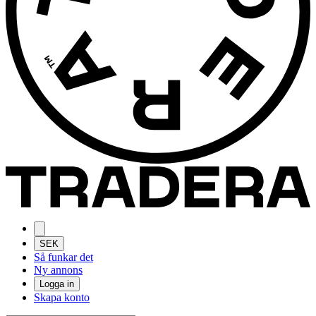
SEK
Så funkar det
Ny annons
Logga in
Skapa konto