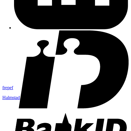
frepef
Halmstad
,
Sverige