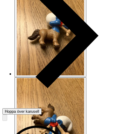
Hoppa över karusell