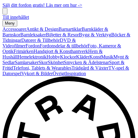
Sälj ditt fordon gratis! Läs mer om hur ->
Till innehållet
Meny
Accessoarer
Antikt & Design
Barnartiklar
Barnkläder &
Barnskor
Barnleksaker
Biljetter & Resor
Bygg & Verktyg
Böcker &
Tidningar
Datorer & Tillbehör
DVD &
Videofilmer
Fordon
Fordonsdelar & tillbehör
Foto, Kameror &
Optik
Frimärken
Handgjort & Konsthantverk
Hem &
Hushåll
Hemelektronik
Hobby
Klockor
Kläder
Konst
Musik
Mynt &
Sedlar
Samlarsaker
Skor
Skönhet
Smycken & Ädelstenar
Sport &
Fritid
Telefoni, Tablets & Wearables
Trädgård & Växter
TV-spel &
Datorspel
Vykort & Bilder
Övrigt
Inspiration