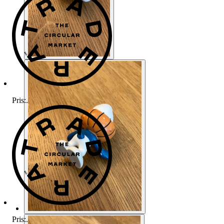
Pris:
.
Pris:
.