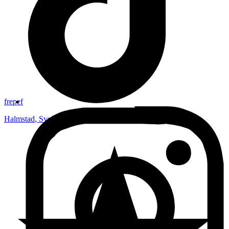
frepef
Halmstad
,
Sverige