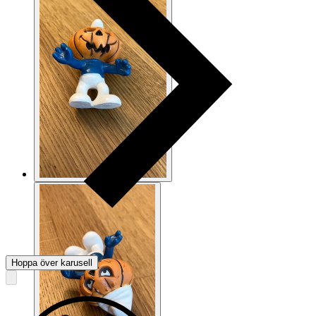
Hoppa över karusell