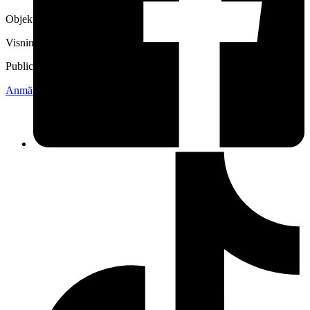
Objektnr
742 554 847
Visningar
106
Publicerad
29 jul 13:09
Anmäl
Sälj liknande