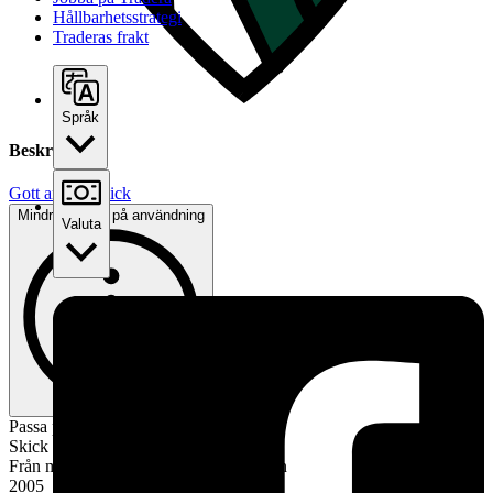
Hållbarhetsstrategi
Traderas frakt
Språk
Beskrivning
Gott använt skick
Mindre tecken på användning
Valuta
Passa på att utöka er smurfsamling
Skick enligt bilder
Från mycket populära Halloween-serien
2005