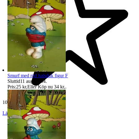
Smurf med röd halsduk figur F
Sluttid
11 aug 20:04
.
Pris:
25 kr
,
Eller Köp nu
34 kr
,
.
10 801 omdömen
Läs omdömen
Följ