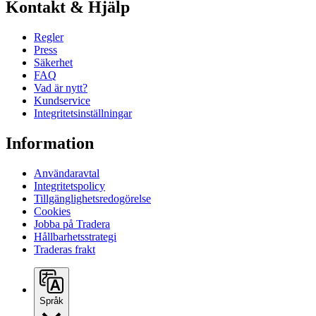
Kontakt & Hjälp
Regler
Press
Säkerhet
FAQ
Vad är nytt?
Kundservice
Integritetsinställningar
Information
Användaravtal
Integritetspolicy
Tillgänglighetsredogörelse
Cookies
Jobba på Tradera
Hållbarhetsstrategi
Traderas frakt
Språk