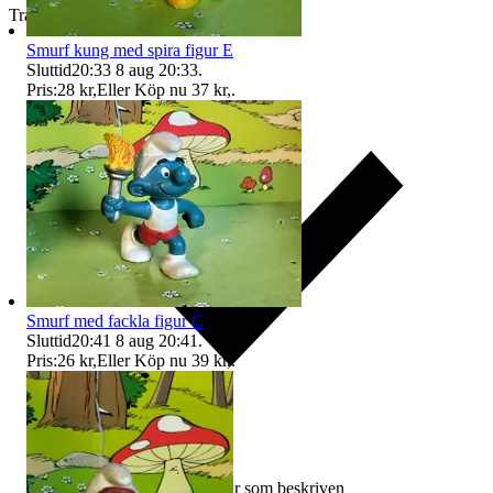
Traderas köparskydd
Smurf kung med spira figur E
Sluttid
20:33
8 aug 20:33
.
Pris:
28 kr
,
Eller Köp nu
37 kr
,
.
Smurf med fackla figur C
Sluttid
20:41
8 aug 20:41
.
Pris:
26 kr
,
Eller Köp nu
39 kr
,
.
Ersättning om varan inte är som beskriven