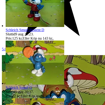
Schleich Smurf dirigent D
Sluttid
9 aug 20:23
.
Pris:
125 kr
,
Eller Köp nu
143 kr
,
.
5.0
Schleich Smurf G
Sluttid
9 aug 20:37
.
Pris:
22 kr
,
Eller Köp nu
31 kr
,
.