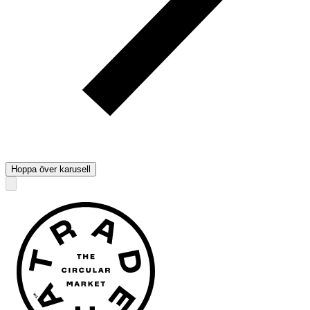
Hoppa över karusell