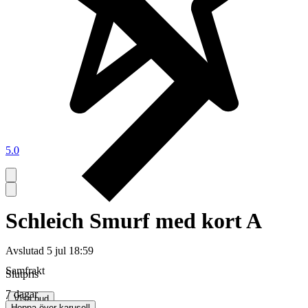
5.0
Schleich Smurf med kort A
Avslutad
5 jul 18:59
Samfrakt
Slutpris
7 dagar
∙
Visa bud
Hoppa över karusell