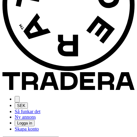
SEK
Så funkar det
Ny annons
Logga in
Skapa konto