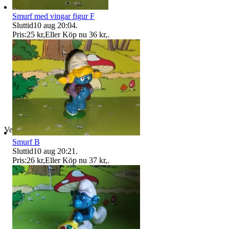
Smurf med vingar figur F
Sluttid
10 aug 20:04
.
Pris:
25 kr
,
Eller Köp nu
36 kr
,
.
Verifierad
Smurf B
Sluttid
10 aug 20:21
.
Pris:
26 kr
,
Eller Köp nu
37 kr
,
.