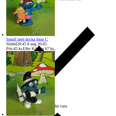
Smurf med docka figur C
Sluttid
20:45
8 aug 20:45
.
Pris:
45 kr
,
Eller Köp nu
67 kr
,
.
Ersättning om du inte får din vara