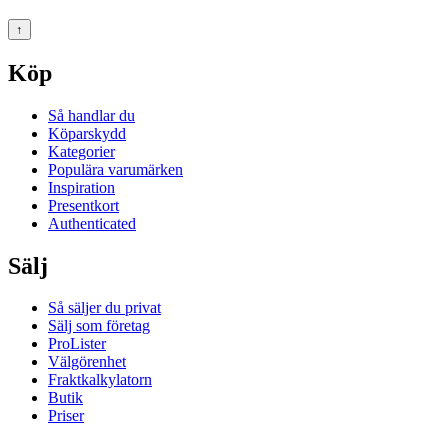
↑
Köp
Så handlar du
Köparskydd
Kategorier
Populära varumärken
Inspiration
Presentkort
Authenticated
Sälj
Så säljer du privat
Sälj som företag
ProLister
Välgörenhet
Fraktkalkylatorn
Butik
Priser