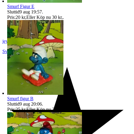
Smurf Figur E
Sluttid
9 aug 19:57
.
Pris:
20 kr
,
Eller Köp nu
30 kr
,
.
jeyd
Svalöv
,
Sverige
Smurf figur B
Sluttid
9 aug 20:06
.
Pris:
25 kr
,
Eller Köp nu
36 kr
,
.