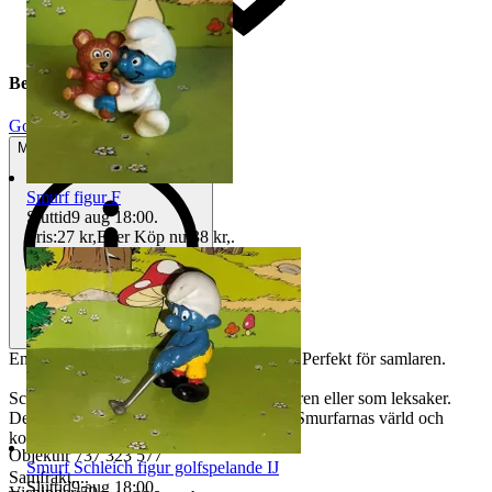
Beskrivning
Gott använt skick
Mindre tecken på användning
Smurf figur F
Sluttid
9 aug 18:00
.
Pris:
27 kr
,
Eller Köp nu
38 kr
,
.
En Schleich Smurf figur som håller i kort. Perfekt för samlaren.
Schleich Smurfs figurer. Perfekt för samlaren eller som leksaker.
Denna Smurf är en klassisk karaktär från Smurfarnas värld och
kommer garanterat att sprida glädje.
Objektnr
737 323 577
Smurf Schleich figur golfspelande IJ
Samfrakt....
Sluttid
9 aug 18:00
.