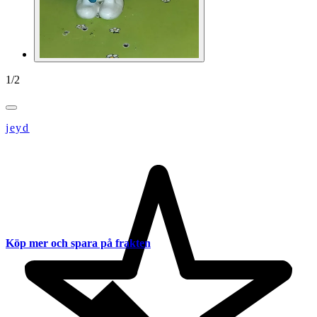
1
/
2
jeyd
Köp mer och spara på frakten