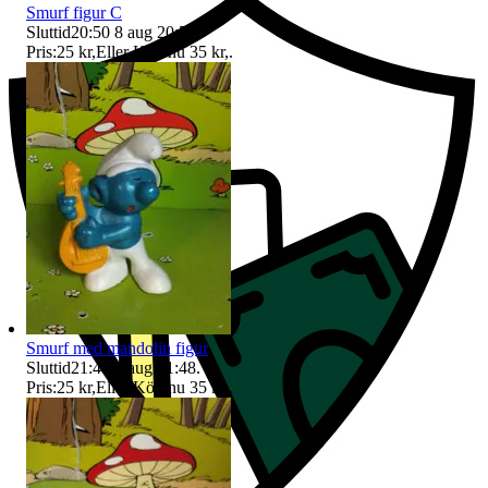
Smurf figur C
Sluttid
20:50
8 aug 20:50
.
Pris:
25 kr
,
Eller Köp nu
35 kr
,
.
Smurf med mandolin figur
Sluttid
21:48
8 aug 21:48
.
Pris:
25 kr
,
Eller Köp nu
35 kr
,
.