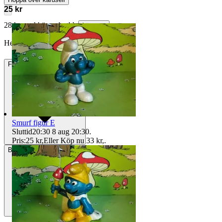
25 kr
28 kr med köparskydd.
Läs mer
HelenaSvorono vann auktionen
Frakt
22 kr Annat fraktsätt
Smurf figur E
Sluttid
20:30
8 aug 20:30
.
Pris:
25 kr
,
Eller Köp nu
33 kr
,
.
Betalning
Via Tradera