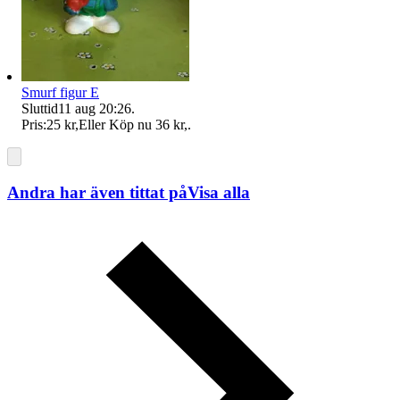
Smurf figur E
Sluttid
11 aug 20:26
.
Pris:
25 kr
,
Eller Köp nu
36 kr
,
.
Andra har även tittat på
Visa alla