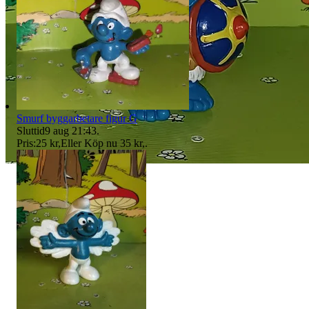
Smurf byggarbetare figur G
Sluttid
9 aug 21:43
.
Pris:
25 kr
,
Eller Köp nu
35 kr
,
.