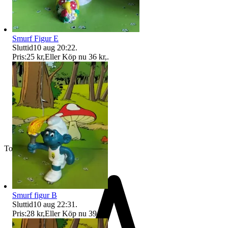
Smurf Figur E
Sluttid
10 aug 20:22
.
Pris:
25 kr
,
Eller Köp nu
36 kr
,
.
Toppsäljare
Smurf figur B
Sluttid
10 aug 22:31
.
Pris:
28 kr
,
Eller Köp nu
39 kr
,
.