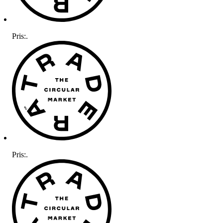
Pris:
.
Pris:
.