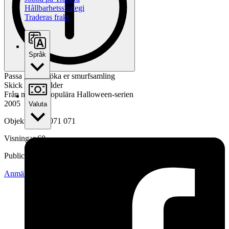
Hållbarhetsstrategi
Traderas frakt
Språk
Passa på att utöka er smurfsamling
Skick enligt bilder
Från mycket populära Halloween-serien
2005
Valuta
Objektnr
741 071 071
Visningar
60
Publicerad
19 jul 11:02
Anmäl
Sälj liknande