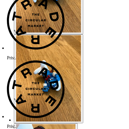
Pris:
.
Pris:
.