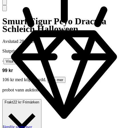
Smurf Figur Peyo Dracula
Schleich Halloween
Avslutad
28 jul 20:02
Slutpris
∙
Visa bud
99 kr
106 kr med köparskydd.
Läs mer
probot vann auktionen
Frakt
22 kr Frimärken
Jämför slutpriser