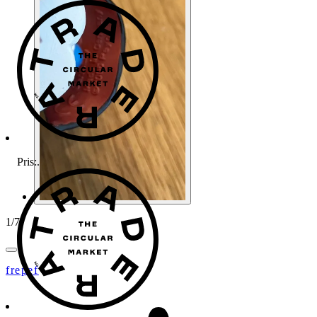
Pris:
.
1
/
7
frepef