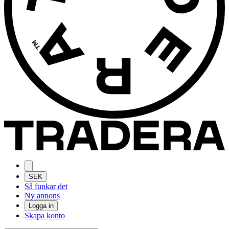
SEK
Så funkar det
Ny annons
Logga in
Skapa konto