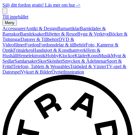
Sälj ditt fordon gratis! Läs mer om hur ->
Till innehållet
Meny
Accessoarer
Antikt & Design
Barnartiklar
Barnkläder &
Barnskor
Barnleksaker
Biljetter & Resor
Bygg & Verktyg
Böcker &
Tidningar
Datorer & Tillbehör
DVD &
Videofilmer
Fordon
Fordonsdelar & tillbehör
Foto, Kameror &
Optik
Frimärken
Handgjort & Konsthantverk
Hem &
Hushåll
Hemelektronik
Hobby
Klockor
Kläder
Konst
Musik
Mynt &
Sedlar
Samlarsaker
Skor
Skönhet
Smycken & Ädelstenar
Sport &
Fritid
Telefoni, Tablets & Wearables
Trädgård & Växter
TV-spel &
Datorspel
Vykort & Bilder
Övrigt
Inspiration