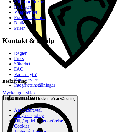
Sälj som företag
ProLister
Välgörenhet
Fraktkalkylatorn
Butik
Priser
Kontakt & Hjälp
Regler
Press
Säkerhet
FAQ
Vad är nytt?
Kundservice
Beskrivning
Integritetsinställningar
Mycket gott skick
Information
Inga eller minimala tecken på användning
Användaravtal
Integritetspolicy
Tillgänglighetsredogörelse
Cookies
Jobba på Tradera