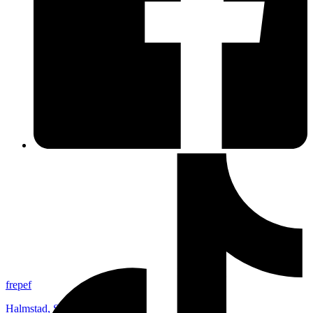
frepef
Halmstad
,
Sverige