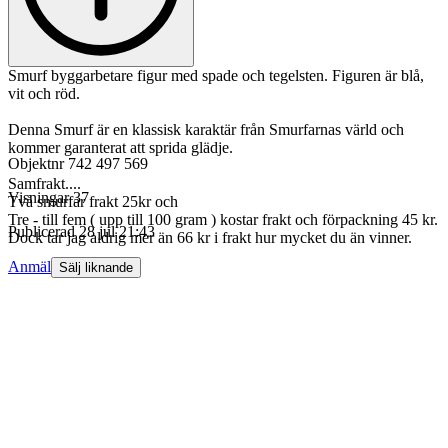
Smurf byggarbetare figur med spade och tegelsten. Figuren är blå,
vit och röd.
Denna Smurf är en klassisk karaktär från Smurfarnas värld och
kommer garanterat att sprida glädje.
Objektnr
742 497 569
Samfrakt....
Visningar
37
Två smurfar frakt 25kr och
Tre - till fem ( upp till 100 gram ) kostar frakt och förpackning 45 kr.
Publicerad
28 jul 21:43
Dock tar jag aldrig mer än 66 kr i frakt hur mycket du än vinner.
Anmäl
Sälj liknande