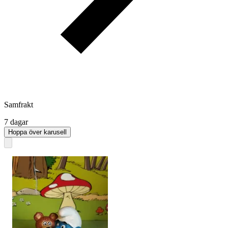
Samfrakt
7 dagar
Hoppa över karusell