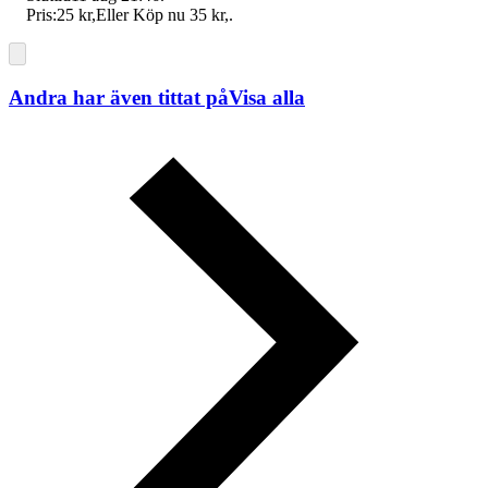
Pris:
25 kr
,
Eller Köp nu
35 kr
,
.
Andra har även tittat på
Visa alla