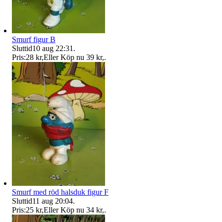
Smurf figur B
Sluttid
10 aug 22:31
.
Pris:
28 kr
,
Eller Köp nu
39 kr
,
.
Smurf med röd halsduk figur F
Sluttid
11 aug 20:04
.
Pris:
25 kr
,
Eller Köp nu
34 kr
,
.