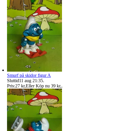
Smurf på skidor figur A
Sluttid
11 aug 21:35
.
Pris:
27 kr
,
Eller Köp nu
39 kr
,
.