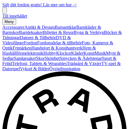
Sälj ditt fordon gratis! Läs mer om hur ->
Till innehållet
Meny
Accessoarer
Antikt & Design
Barnartiklar
Barnkläder &
Barnskor
Barnleksaker
Biljetter & Resor
Bygg & Verktyg
Böcker &
Tidningar
Datorer & Tillbehör
DVD &
Videofilmer
Fordon
Fordonsdelar & tillbehör
Foto, Kameror &
Optik
Frimärken
Handgjort & Konsthantverk
Hem &
Hushåll
Hemelektronik
Hobby
Klockor
Kläder
Konst
Musik
Mynt &
Sedlar
Samlarsaker
Skor
Skönhet
Smycken & Ädelstenar
Sport &
Fritid
Telefoni, Tablets & Wearables
Trädgård & Växter
TV-spel &
Datorspel
Vykort & Bilder
Övrigt
Inspiration