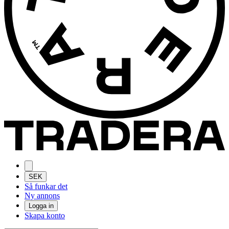
SEK
Så funkar det
Ny annons
Logga in
Skapa konto