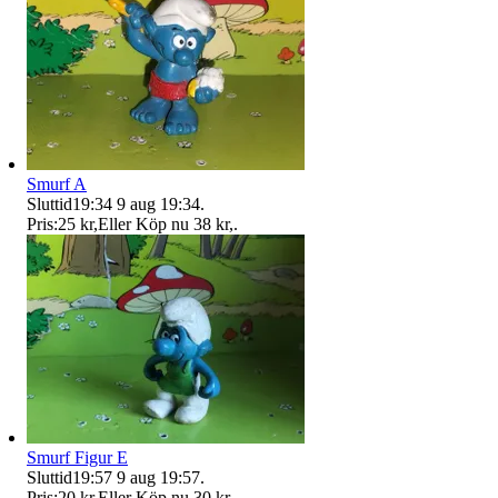
Smurf A
Sluttid
19:34
9 aug 19:34
.
Pris:
25 kr
,
Eller Köp nu
38 kr
,
.
Smurf Figur E
Sluttid
19:57
9 aug 19:57
.
Pris:
20 kr
,
Eller Köp nu
30 kr
,
.