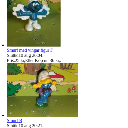
Smurf med vingar figur F
Sluttid
10 aug 20:04
.
Pris:
25 kr
,
Eller Köp nu
36 kr
,
.
Smurf B
Sluttid
10 aug 20:21
.