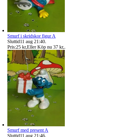
Smurf i skridskor figur A
Sluttid
11 aug 21:40
.
Pris:
25 kr
,
Eller Köp nu
37 kr
,
.
Smurf med present A
Sluttid
11 aug 21:46
.