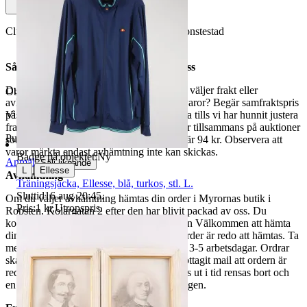
Cluedo ej kontrollräknat, Dobby ej funktionstestad
Så här går det till när du handlar hos oss
Du betalar din order direkt på Tradera och väljer frakt eller
Objektnr
735 043 665
avhämtning. Vill du att vi samfraktar fler varor? Begär samfraktspris
på din Traderasida och vänta med att betala tills vi har hunnit justera
Visningar
202
fraktpriset. Vi samfraktar upp till fyra varor tillsammans på auktioner
Publicerad
5 jun 21:59
som avslutas samma dag. Samfraktspriset är 94 kr. Observera att
varor märkta endast avhämtning inte kan skickas.
Badge på objektet:
Ny
Anmäl
Sälj liknande
|
L
Ellesse
Avhämtning
Träningsjacka, Ellesse, blå, turkos, stl. L.
Sluttid
16 aug 20:45
.
Om du väljer avhämtning hämtas din order i Myrornas butik i
Pris:
1 kr
,
Utropspris
.
Ropsten, Kolargatan 2 efter den har blivit packad av oss. Du
kommer att få ett separat mail med rubriken Välkommen att hämta
din order på Myrorna i Ropsten! när din order är redo att hämtas. Ta
med legitimation. Hanteringstiden är cirka 3-5 arbetsdagar. Ordrar
ska hämtas senast 7 dagar efter att man mottagit mail att ordern är
redo för avhämtning. Ordrar som ej hämtas ut i tid rensas bort och
en avgift på 84 kr dras av från återbetalningen.