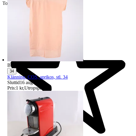
Toppsäljare
Badge på objektet:
Ny
34
Klänning, COS, aprikos, stl. 34
Sluttid
16 aug 21:07
.
Pris:
1 kr
,
Utropspris
.