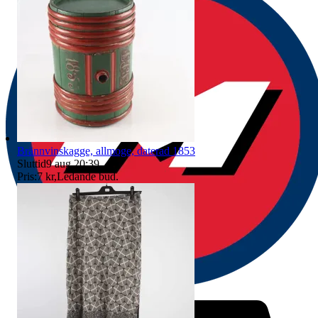
Brännvinskagge, allmoge, daterad 1853
Sluttid
9 aug 20:39
.
Pris:
7 kr
,
Ledande bud
.