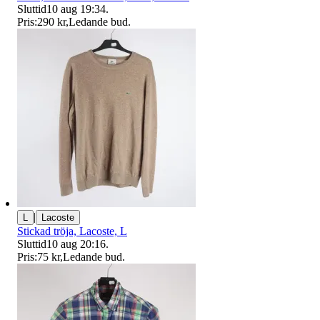
Sluttid
10 aug 19:34
.
Pris:
290 kr
,
Ledande bud
.
|
L
Lacoste
Stickad tröja, Lacoste, L
Sluttid
10 aug 20:16
.
Pris:
75 kr
,
Ledande bud
.