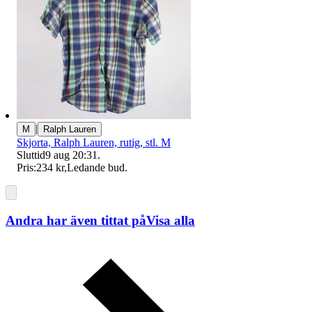
|
M
Ralph Lauren
Skjorta, Ralph Lauren, rutig, stl. M
Sluttid
9 aug 20:31
.
Pris:
234 kr
,
Ledande bud
.
Andra har även tittat på
Visa alla