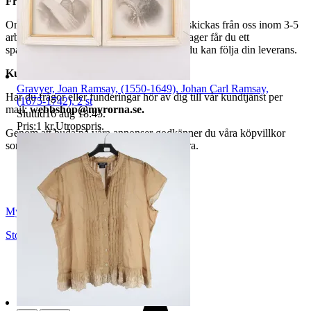
Frakt
Om du har valt frakt kommer din vara att skickas från oss inom 3-5
arbetsdagar. När din vara har lämnat vårt lager får du ett
spårningsnummer av DSV inom kort där du kan följa din leverans.
Kundservice
Gravyer, Joan Ramsay, (1550-1649), Johan Carl Ramsay,
Har du frågor eller funderingar hör av dig till vår kundtjänst per
(1675-1742), 2 st
mail:
webbshop@myrorna.se
.
Sluttid
16 aug 18:45
.
Pris:
1 kr
,
Utropspris
.
Genom att buda på våra annonser godkänner du våra köpvillkor
som du hittar på vår infosida här på Tradera.
Myrorna
Stockholm
,
Sverige