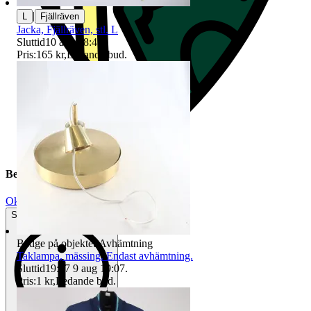
|
L
Fjällräven
Jacka, Fjällräven, stl. L
Sluttid
10 aug 18:45
.
Pris:
165 kr
,
Ledande bud
.
Beskrivning
Okej använt skick
Synliga tecken på slitage
Badge på objektet:
Avhämtning
Taklampa, mässing. Endast avhämtning.
Sluttid
19:07
9 aug 19:07
.
Pris:
1 kr
,
Ledande bud
.