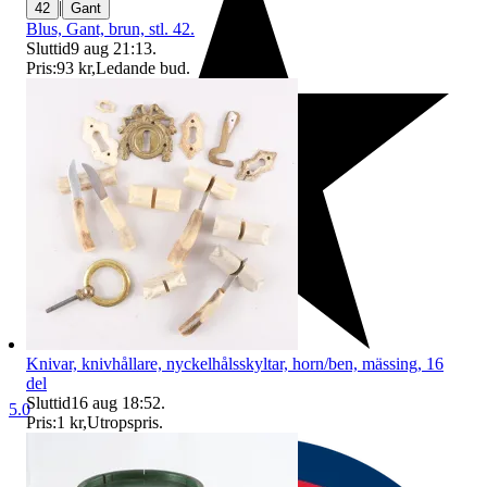
|
42
Gant
Blus, Gant, brun, stl. 42.
Sluttid
9 aug 21:13
.
Pris:
93 kr
,
Ledande bud
.
Knivar, knivhållare, nyckelhålsskyltar, horn/ben, mässing, 16
del
Sluttid
16 aug 18:52
.
5.0
Pris:
1 kr
,
Utropspris
.