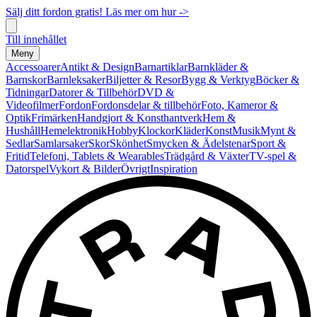
Sälj ditt fordon gratis! Läs mer om hur ->
Till innehållet
Meny
Accessoarer
Antikt & Design
Barnartiklar
Barnkläder &
Barnskor
Barnleksaker
Biljetter & Resor
Bygg & Verktyg
Böcker &
Tidningar
Datorer & Tillbehör
DVD &
Videofilmer
Fordon
Fordonsdelar & tillbehör
Foto, Kameror &
Optik
Frimärken
Handgjort & Konsthantverk
Hem &
Hushåll
Hemelektronik
Hobby
Klockor
Kläder
Konst
Musik
Mynt &
Sedlar
Samlarsaker
Skor
Skönhet
Smycken & Ädelstenar
Sport &
Fritid
Telefoni, Tablets & Wearables
Trädgård & Växter
TV-spel &
Datorspel
Vykort & Bilder
Övrigt
Inspiration