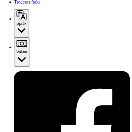
Traderas frakt
Språk
Valuta