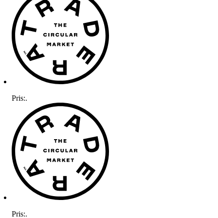
Pris:
.
Pris:
.