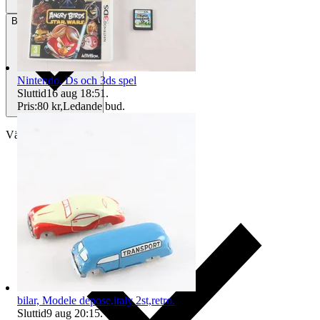
Betalning
Via Tradera
Nintendo, Ds och 3ds spel
Sluttid
16 aug 18:51
.
Pris:
80 kr
,
Ledande bud
.
Välj till köparskydd
bilar, Modele depose,italy 2st,retro.
Sluttid
9 aug 20:15
.