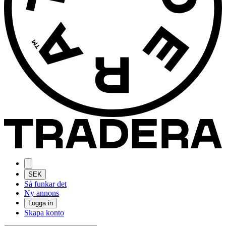
SEK
Så funkar det
Ny annons
Logga in
Skapa konto