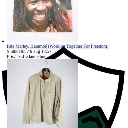
Ersättning om du inte får din vara
Rita Marley, Harambé (Working Together For Freedom)
Sluttid
18:57
9 aug 18:57
.
Pris:
1 kr
,
Ledande bud
.