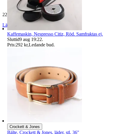
229 592 omdömen
Läs omdömen
Följ
Kaffemaskin, Nespresso Citiz, Röd. Samfraktas ej.
Sluttid
9 aug 19:22
.
Pris:
292 kr
,
Ledande bud
.
Crockett & Jones
Bälte, Crockett & Jones, läder, stl. 36"