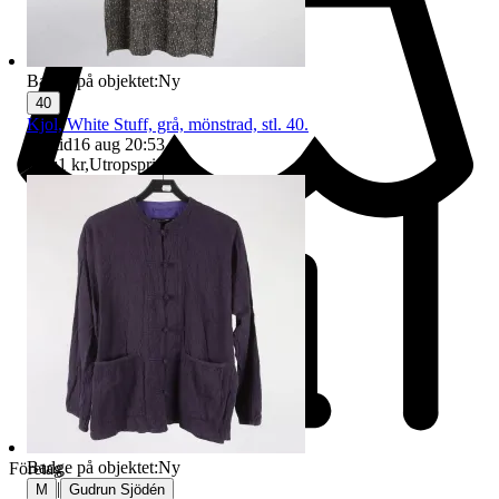
Badge på objektet:
Ny
40
Kjol, White Stuff, grå, mönstrad, stl. 40.
Sluttid
16 aug 20:53
.
Pris:
1 kr
,
Utropspris
.
Badge på objektet:
Ny
Företag
|
M
Gudrun Sjödén