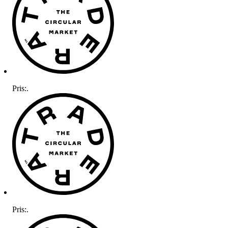
Pris:
.
Pris:
.