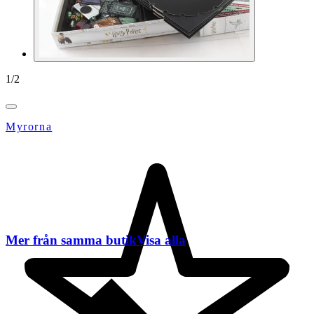
1
/
2
Myrorna
Mer från samma butik
Visa alla