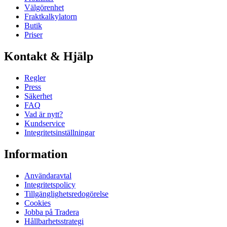
Välgörenhet
Fraktkalkylatorn
Butik
Priser
Kontakt & Hjälp
Regler
Press
Säkerhet
FAQ
Vad är nytt?
Kundservice
Integritetsinställningar
Information
Användaravtal
Integritetspolicy
Tillgänglighetsredogörelse
Cookies
Jobba på Tradera
Hållbarhetsstrategi