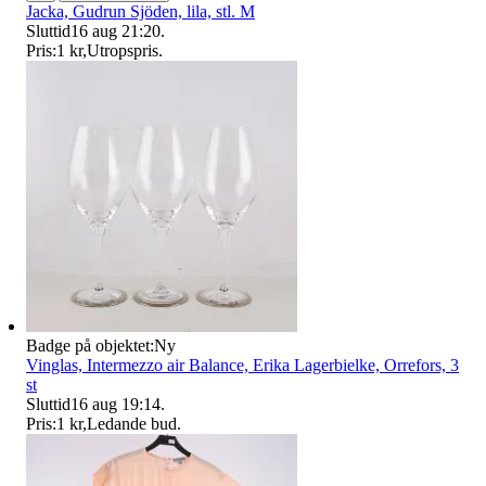
Jacka, Gudrun Sjöden, lila, stl. M
Sluttid
16 aug 21:20
.
Pris:
1 kr
,
Utropspris
.
Badge på objektet:
Ny
Vinglas, Intermezzo air Balance, Erika Lagerbielke, Orrefors, 3
st
Sluttid
16 aug 19:14
.
Pris:
1 kr
,
Ledande bud
.