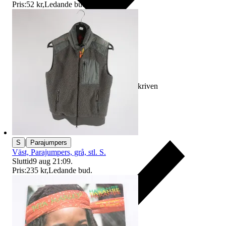
Pris:
52 kr
,
Ledande bud
.
Ersättning om varan inte är som beskriven
|
S
Parajumpers
Väst, Parajumpers, grå, stl. S.
Sluttid
9 aug 21:09
.
Pris:
235 kr
,
Ledande bud
.