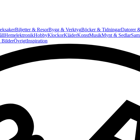
eksaker
Biljetter & Resor
Bygg & Verktyg
Böcker & Tidningar
Datorer &
ll
Hemelektronik
Hobby
Klockor
Kläder
Konst
Musik
Mynt & Sedlar
Saml
 Bilder
Övrigt
Inspiration