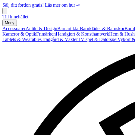
Sälj ditt fordon gratis! Läs mer om hur ->
Till innehållet
Meny
Accessoarer
Antikt & Design
Barnartiklar
Barnkläder & Barnskor
Barnl
Kameror & Optik
Frimärken
Handgjort & Konsthantverk
Hem & Hushå
Tablets & Wearables
Trädgård & Växter
TV-spel & Datorspel
Vykort &