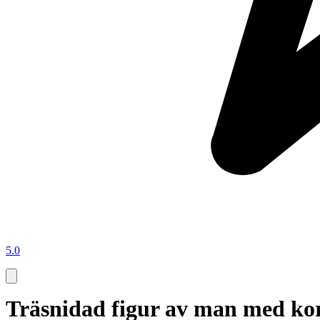
5.0
Träsnidad figur av man med ko