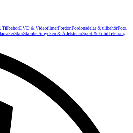
 Tillbehör
DVD & Videofilmer
Fordon
Fordonsdelar & tillbehör
Foto,
arsaker
Skor
Skönhet
Smycken & Ädelstenar
Sport & Fritid
Telefoni,