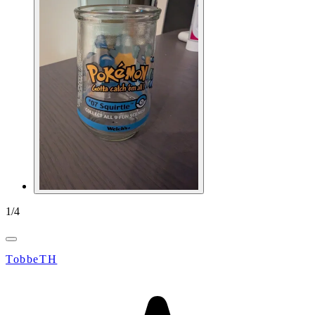
1
/
4
TobbeTH