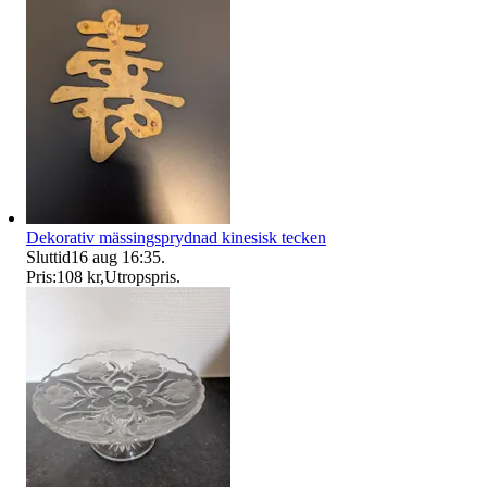
Dekorativ mässingsprydnad kinesisk tecken
Sluttid
16 aug 16:35
.
Pris:
108 kr
,
Utropspris
.