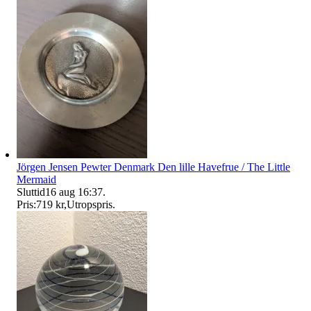
Jörgen Jensen Pewter Denmark Den lille Havefrue / The Little
Mermaid
Sluttid
16 aug 16:37
.
Pris:
719 kr
,
Utropspris
.