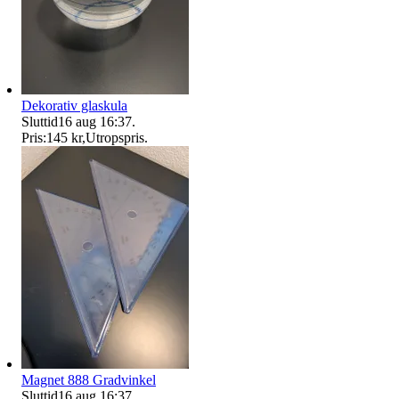
Dekorativ glaskula
Sluttid
16 aug 16:37
.
Pris:
145 kr
,
Utropspris
.
Magnet 888 Gradvinkel
Sluttid
16 aug 16:37
.