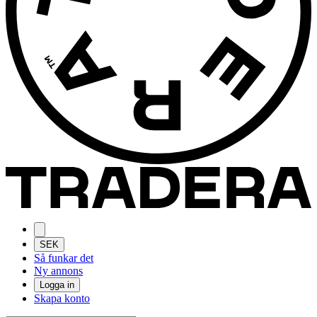
SEK
Så funkar det
Ny annons
Logga in
Skapa konto