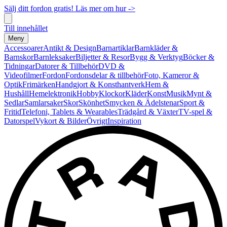
Sälj ditt fordon gratis! Läs mer om hur ->
Till innehållet
Meny
Accessoarer
Antikt & Design
Barnartiklar
Barnkläder &
Barnskor
Barnleksaker
Biljetter & Resor
Bygg & Verktyg
Böcker &
Tidningar
Datorer & Tillbehör
DVD &
Videofilmer
Fordon
Fordonsdelar & tillbehör
Foto, Kameror &
Optik
Frimärken
Handgjort & Konsthantverk
Hem &
Hushåll
Hemelektronik
Hobby
Klockor
Kläder
Konst
Musik
Mynt &
Sedlar
Samlarsaker
Skor
Skönhet
Smycken & Ädelstenar
Sport &
Fritid
Telefoni, Tablets & Wearables
Trädgård & Växter
TV-spel &
Datorspel
Vykort & Bilder
Övrigt
Inspiration