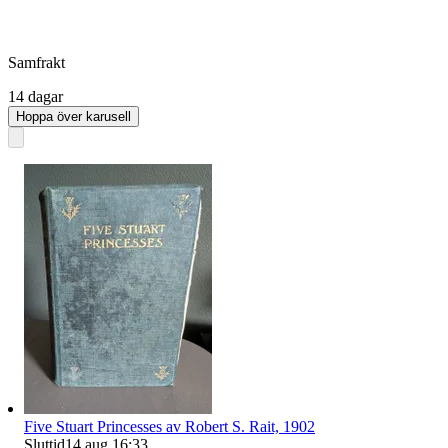
Samfrakt
14 dagar
Hoppa över karusell
Five Stuart Princesses av Robert S. Rait, 1902
Sluttid
14 aug 16:33
.