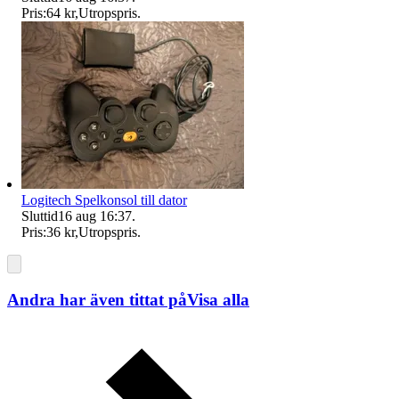
Pris:
64 kr
,
Utropspris
.
Logitech Spelkonsol till dator
Sluttid
16 aug 16:37
.
Pris:
36 kr
,
Utropspris
.
Andra har även tittat på
Visa alla