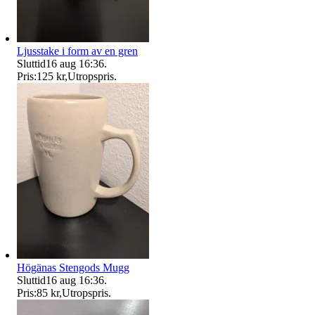
Ljusstake i form av en gren
Sluttid
16 aug 16:36
.
Pris:
125 kr
,
Utropspris
.
Högänas Stengods Mugg
Sluttid
16 aug 16:36
.
Pris:
85 kr
,
Utropspris
.