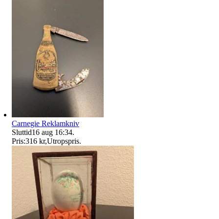
Carnegie Reklamkniv
Sluttid
16 aug 16:34
.
Pris:
316 kr
,
Utropspris
.